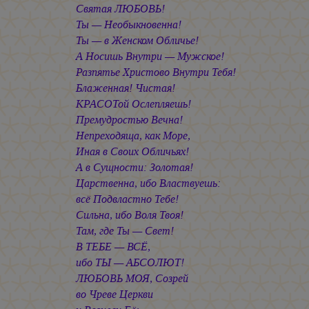
Святая ЛЮБОВЬ!
Ты — Необыкновенна!
Ты — в Женском Обличье!
А Носишь Внутри — Мужское!
Разпятье Христово Внутри Тебя!
Блаженная! Чистая!
КРАСОТой Ослепляешь!
Премудростью Вечна!
Непреходяща, как Море,
Иная в Своих Обличьях!
А в Сущности: Золотая!
Царственна, ибо Властвуешь:
всё Подвластно Тебе!
Сильна, ибо Воля Твоя!
Там, где Ты — Свет!
В ТЕБЕ — ВСЁ,
ибо ТЫ — АБСОЛЮТ!
ЛЮБОВЬ МОЯ, Созрей
во Чреве Церкви