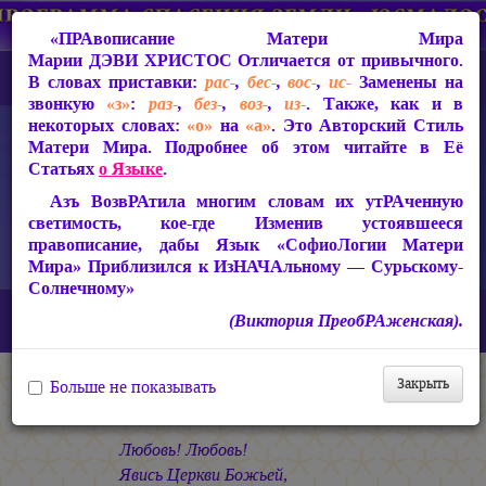
«ПРАвописание Матери Мира
Марии ДЭВИ ХРИСТОС
Отличается от привычного.
В словах приставки:
рас-
,
бес-
,
вос-
,
ис-
Заменены на
звонкую
«з»
:
раз-
,
без-
,
воз-
,
из-
. Также, как и в
некоторых словах:
«о»
на
«а»
. Это Авторский Стиль
Матери Мира. Подробнее об этом читайте в Её
Статьях
о Языке
.
Азъ ВозвРАтила многим словам их утРАченную
светимость, кое-где Изменив устоявшееся
правописание, дабы Язык «СофиоЛогии Матери
Мира» Приблизился к ИзНАЧАльному — Сурьскому-
Солнечному»
Главная
СакРАльная Поэзия Матери Мира
(Виктория ПреобРАженская).
В Заклании (1993-1997)
Свет во Тьме
Святая ЛЮБОВЬ
Закрыть
Больше не показывать
Святая ЛЮБОВЬ
Любовь! Любовь!
Явись Церкви Божьей,