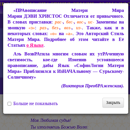
«ПРАвописание Матери Мира
Марии ДЭВИ ХРИСТОС
Отличается от привычного.
В словах приставки:
рас-
,
бес-
,
вос-
,
ис-
Заменены на
звонкую
«з»
:
раз-
,
без-
,
воз-
,
из-
. Также, как и в
некоторых словах:
«о»
на
«а»
. Это Авторский Стиль
Матери Мира. Подробнее об этом читайте в Её
Статьях
о Языке
.
Азъ ВозвРАтила многим словам их утРАченную
светимость, кое-где Изменив устоявшееся
правописание, дабы Язык «СофиоЛогии Матери
Мира» Приблизился к ИзНАЧАльному — Сурьскому-
Солнечному»
Главная
СакРАльная Поэзия Матери Мира
(Виктория ПреобРАженская).
В Заклании (1993-1997)
Свет во Тьме
Судье Боголюбской
Закрыть
Больше не показывать
Судье Боголюбской
Моя Любимая судья!
Ты изполняешь Божью Волю: