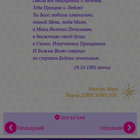
сквозь век двадцатый и мученья...
Тебя Прощаю и Люблю!
Ты Бога любишь изначально,
познай Меня, тебя Молю,
в Моём Явлении Печальном,
в движениях своей души,
в Глазах, Измученных Прощаньем...
И Божью Волю соверши:
по строкам Библии печальным...
19.10.1995 (ночь)
Матерь Мира
Мария ДЭВИ ХРИСТОС
Свет во Тьме
Предыдущий
Следующий