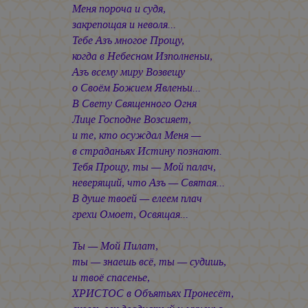
Меня пороча и судя,
закрепощая и неволя...
Тебе Азъ многое Прощу,
когда в Небесном Изполненьи,
Азъ всему миру Возвещу
о Своём Божием Явленьи...
В Свету Священного Огня
Лице Господне Возсияет,
и те, кто осуждал Меня —
в страданьях Истину познают.
Тебя Прощу, ты — Мой палач,
неверящий, что Азъ — Святая...
В душе твоей — елеем плач
грехи Омоет, Освящая...
Ты — Мой Пилат,
ты — знаешь всё, ты — судишь,
и твоё спасенье,
ХРИСТОС в Объятьях Пронесёт,