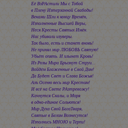
Её ВзРАстили Мы с Тобой
в Плену Изтерзанной Свабоды!
Веками Шли к концу Времён,
Изполненные Высшей Веры,
Неся Кресты Святых Имён.
Нас убивали изуверы.
Так было, есть и станет вновь!
Не принял мир ЛЮБОВЬ Святую!
Убьёт опять. И хлынет Кровь!
Из Розы Мира Брызнут Струи...
Войдём Блаженные в Свой Дом!
Да Будет Свет и Слава Божья!
Азъ Осеню весь мир Крестом!
И всё на Свете РАзтревожу!
Качнутся Скалы, и Моря
в одно-единое Сольются!
Мир Духа Свой БагаТваря,
Святые в Белом Вознесутся!
Изполнись МНОЮ и Терпи!