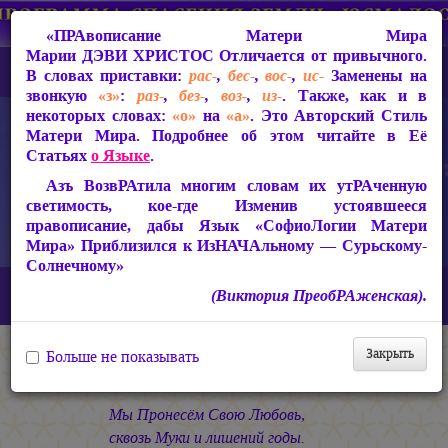
«ПРАвописание Матери Мира
Марии ДЭВИ ХРИСТОС
Отличается от привычного.
В словах приставки:
рас-
,
бес-
,
вос-
,
ис-
Заменены на
звонкую
«з»
:
раз-
,
без-
,
воз-
,
из-
. Также, как и в
некоторых словах:
«о»
на
«а»
. Это Авторский Стиль
Матери Мира. Подробнее об этом читайте в Её
Статьях
о Языке
.
Азъ ВозвРАтила многим словам их утРАченную
светимость, кое-где Изменив устоявшееся
правописание, дабы Язык «СофиоЛогии Матери
Мира» Приблизился к ИзНАЧАльному — Сурьскому-
Солнечному»
Главная
СакРАльная Поэзия Матери Мира
(Виктория ПреобРАженская).
В Заклании (1993-1997)
Свет во Тьме
Путь
Закрыть
Больше не показывать
Путь
Мы Пронесём Свою Любовь,
сквозь Муки и лишений годы.