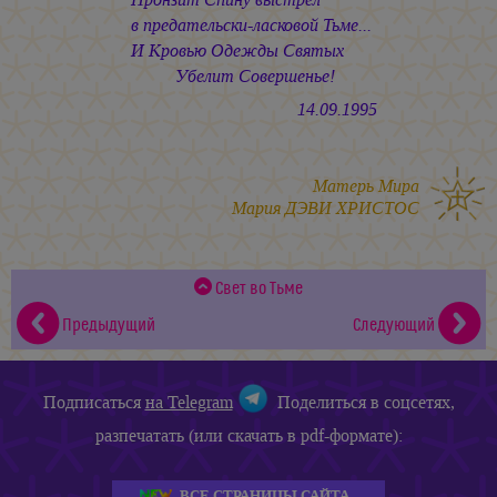
в предательски-ласковой Тьме...
И Кровью Одежды Святых
Убелит Совершенье!
14.09.1995
Матерь Мира
Мария ДЭВИ ХРИСТОС
Свет во Тьме
Предыдущий
Следующий
Подписаться
на Telegram
Поделиться в соцсетях,
разпечатать (или скачать в pdf-формате):
ВСЕ СТРАНИЦЫ САЙТА