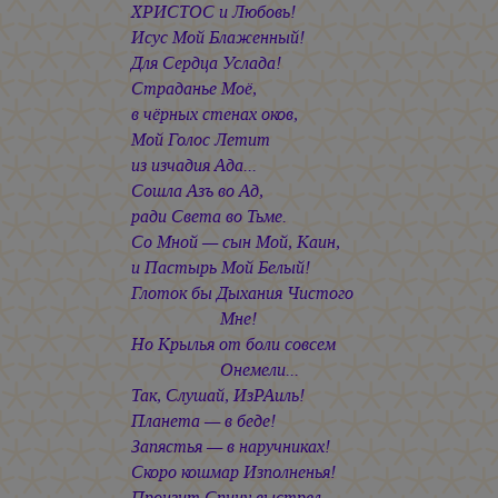
ХРИСТОС и Любовь!
Исус Мой Блаженный!
Для Сердца Услада!
Страданье Моё,
в чёрных стенах оков,
Мой Голос Летит
из изчадия Ада...
Сошла Азъ во Ад,
ради Света во Тьме.
Со Мной — сын Мой, Каин,
и Пастырь Мой Белый!
Глоток бы Дыхания Чистого
Мне!
Но Крылья от боли совсем
Онемели...
Так, Слушай, ИзРАиль!
Планета — в беде!
Запястья — в наручниках!
Скоро кошмар Изполненья!
Пронзит Спину выстрел