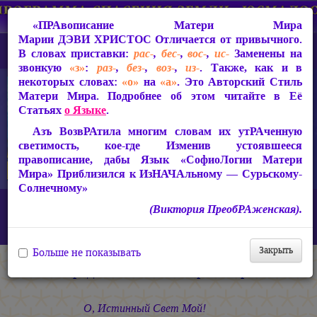
«ПРАвописание Матери Мира
Марии ДЭВИ ХРИСТОС
Отличается от привычного.
В словах приставки:
рас-
,
бес-
,
вос-
,
ис-
Заменены на
звонкую
«з»
:
раз-
,
без-
,
воз-
,
из-
. Также, как и в
некоторых словах:
«о»
на
«а»
. Это Авторский Стиль
Матери Мира. Подробнее об этом читайте в Её
Статьях
о Языке
.
Азъ ВозвРАтила многим словам их утРАченную
светимость, кое-где Изменив устоявшееся
правописание, дабы Язык «СофиоЛогии Матери
Мира» Приблизился к ИзНАЧАльному — Сурьскому-
Солнечному»
Главная
СакРАльная Поэзия Матери Мира
(Виктория ПреобРАженская).
В Заклании (1993-1997)
Свет во Тьме
Пред Изполнением Приговора
Закрыть
Больше не показывать
Пред Изполнением Приговора
О, Истинный Свет Мой!