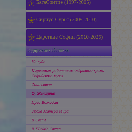
БагаСоитие (1997-2005)
Сириус-Сурья (2005-2010)
Царствие Софии (2010-2026)
Содержание Сборника
На суде
К грешным работникам мёртвого храма
Софийского музея
Сошествие
О, Женщина!
Пред Возходом
Эпоха Матери Мира
В Свете
В ХРАМе Света