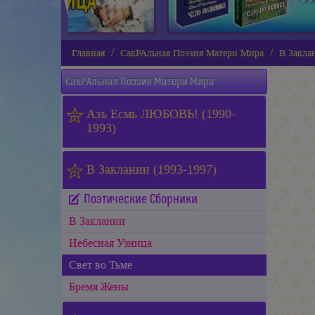
Главная
СакРАльная Поэзия Матери Мира
В Закла
СакРАльная Поэзия Матери Мира
Азъ Есмь ЛЮБОВЬ! (1990-
1993)
В Заклании (1993-1997)
Поэтические Сборники
В Заклании
Небесная Узница
Свет во Тьме
Бремя Жены