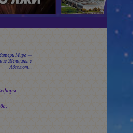
Матери Мира —
ние Женщины в
Абсолют...
Сефиры
ба,