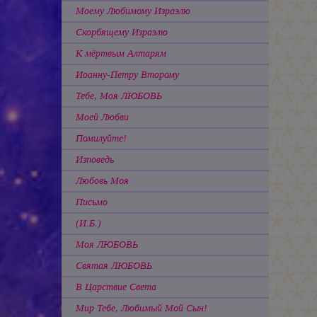
Моему Любимому Израэлю
Скорбящему Израэлю
К мёртвым Алтарям
Иоанну-Петру Второму
Тебе, Моя ЛЮБОВЬ
Моей Любви
Помилуйте!
Изповедь
Любовь Моя
Письмо
(И.Б.)
Моя ЛЮБОВЬ
Святая ЛЮБОВЬ
В Царствие Света
Мир Тебе, Любимый Мой Сын!