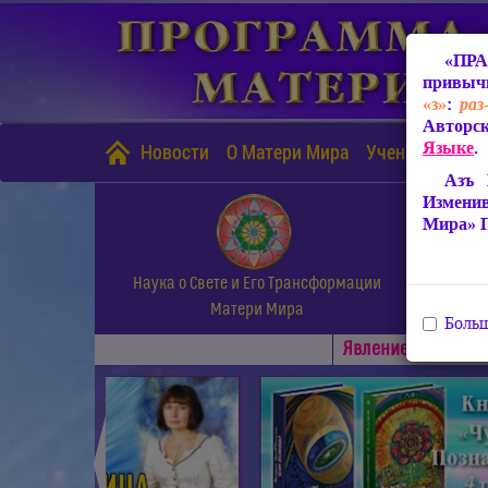
«ПРА
привычн
«з»
:
раз
Авторск
Языке
.
Новости
О Матери Мира
Учение Матери
Азъ 
Измени
Мира» 
Наука о Свете и Его Трансформации
Матери Мира
Больш
Явлениe Матери М
◄