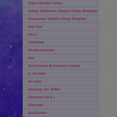
Тайна Матери Света
Моему Любимому (Иоанну-Петру Второму)
Посвящение Иоанну-Петру Второму
Мир вам!
(И.Б.)
Любимому
РАждественское
Она
Под куполом Вселенского Собора
О, Господи!
На плахе
Приговор для Любви
Прощание (И.Б.)
Единство
БагаСоитие