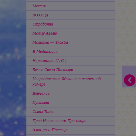
Мессия
ВОЗХОД
Страдания
Моему Авелю
Молитва — Тяжба
В Медитации
Наркоманке (А.С.)
Белые Свечи Пастыря
Непреодолимое Желание в тюремной
камере
Венчание
Пустыня
Сыны Тьмы
Пред Изполнением Приговора
Алая роза Пастыря