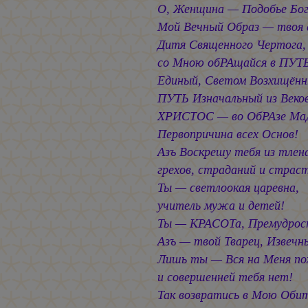
О, Женщина — Подобье Бог
Мой Вечный Образ — твоя 
Дитя Священного Чертога,
со Мною обРАщайся в ПУТ
Единый, Светом Возхищённ
ПУТЬ Изначальный из Веков
ХРИСТОС — во ОбРАзе Ма
Первопричина всех Основ!
Азъ Воскрешу тебя из тлен
грехов, страданий и страс
Ты — светлоокая царевна,
учитель мужа и детей!
Ты — КРАСОТа, Премудрос
Азъ — твой Тварец, Извечн
Лишь ты — Вся на Меня п
и совершенней тебя нет!
Так возвратись в Мою Обит