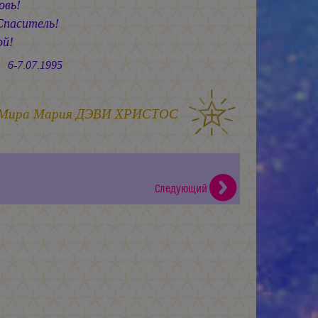
овь!
Спаситель!
ой!
.1995
 Мира
Мария ДЭВИ ХРИСТОС
Следующий