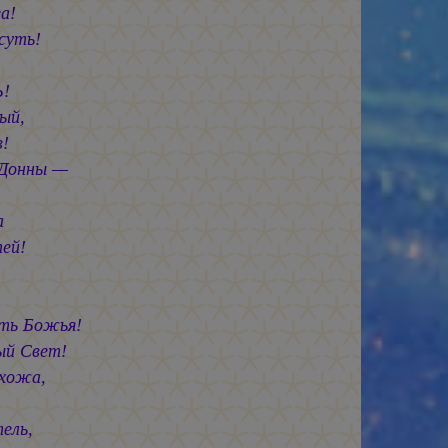
а!
суть!
Ь!
ый,
!
Донны —
а
тей!
ть Божья!
ый Свет!
охожа,
ель,