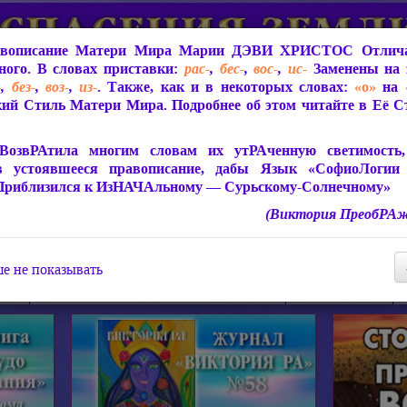
вописание Матери Мира
Марии ДЭВИ ХРИСТОС
Отлича
ого. В словах приставки:
рас-
,
бес-
,
вос-
,
ис-
Заменены на 
-
,
без-
,
воз-
,
из-
. Также, как и в некоторых словах:
«о»
на
ий Стиль Матери Мира. Подробнее об этом читайте в Её 
 Мира
О ПрогРАмме «ЮСМАЛОС»
Библиотека
Защит
ВозвРАтила многим словам их утРАченную светимость, 
в устоявшееся правописание, дабы Язык «СофиоЛогии
Приблизился к ИзНАЧАльному — Сурьскому-Солнечному»
(Виктория ПреобРАж
СофиоЛогия Матери Мира
Живое Слово Матери Мир
Статьи, Книги, Видео, Аудио 
е не показывать
ира
Пророчества о Явлении Матери Мира
Молитва Света