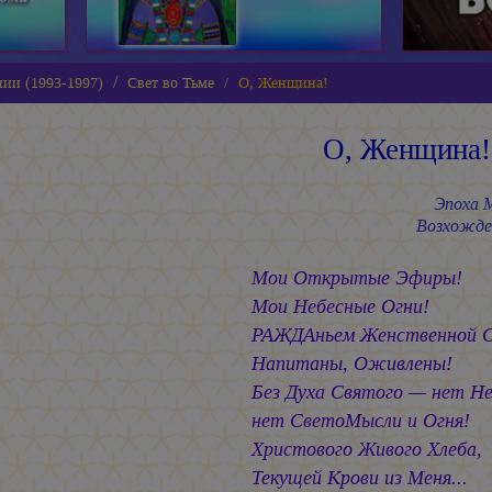
нии (1993-1997)
Свет во Тьме
О, Женщина!
О, Женщина!
Эпоха 
Возхожде
Мои Открытые Эфиры!
Мои Небесные Огни!
РАЖДАньем Женственной 
Напитаны, Оживлены!
Без Духа Святого — нет Не
нет СветоМысли и Огня!
Христового Живого Хлеба,
Текущей Крови из Меня...