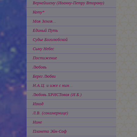
Вернейшему (Иоанну-Петру Второму)
Коту*
Моя Земля...
Единый Путь
Судье Боголюбской
Сыну Небес
Постижение
Любовь
Берег Любви
Н.А.Ц. и иже с ним...
Любовь ХРИСТовая (И.Б.)
Изход
Л.В. (сокамернице)
Нине
Планета Эйн-Соф