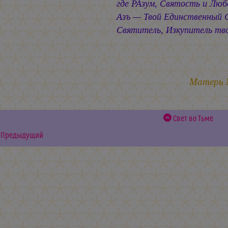
где РАзум, Святость и Люб
Азъ — Твой Единственный 
Святитель, Изкупитель тв
6-7.07
Матерь
Свет во Тьме
Предыдущий