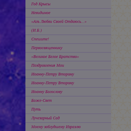
Год Крысы
Невидимое
«Азъ Любви Своей Отдаюсь...»
(И.Б.)
Спешите!
Первосвященнику
«Великое Белое Братство»
Поздравления Мои
Иоанну-Петру Второму
Иоанну-Петру Второму
Иоанну Богослову
Боже-Свет
Путь
Лучезарный Сад
Моему заблудшему Израэлю