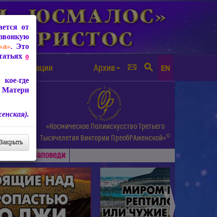
ется от
звонкую
«а»
. Это
Статьях
о
а от чипизации
Архив
EN
кое-где
 Матери
енская).
а.
«Космическое Полиискусство Третьего
©
и др.
Тысячелетия
Виктории ПреобРАженской»
Закрыть
Основные
Заповеди
►