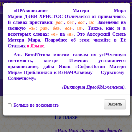
«ПРАвописание Матери Мира
Марии ДЭВИ ХРИСТОС
Отличается от привычного.
В словах приставки:
рас-
,
бес-
,
вос-
,
ис-
Заменены на
звонкую
«з»
:
раз-
,
без-
,
воз-
,
из-
. Также, как и в
некоторых словах:
«о»
на
«а»
. Это Авторский Стиль
Матери Мира. Подробнее об этом читайте в Её
Статьях
о Языке
.
Азъ ВозвРАтила многим словам их утРАченную
светимость, кое-где Изменив устоявшееся
правописание, дабы Язык «СофиоЛогии Матери
Мира» Приблизился к ИзНАЧАльному — Сурьскому-
Солнечному»
Главная
СакРАльная Поэзия Матери Мира
(Виктория ПреобРАженская).
В Заклании (1993-1997)
Свет во Тьме
На плахе
Закрыть
Больше не показывать
На плахе
«Или, Или! Ламма савахфани?»