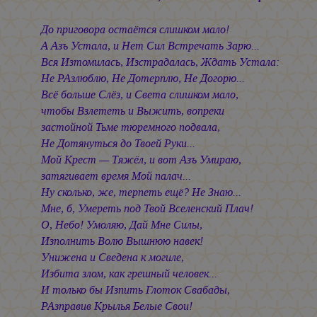
До приговора остаётся слишком мало!
А Азъ Устала, и Нет Сил Встречать Зарю...
Вся Изтомилась, Изстрадалась, Ждать Устала:
Не РАзлюблю, Не Дотерплю, Не Догорю...
Всё больше Слёз, и Света слишком мало,
чтобы Взлететь и Выжить, вопреки
застойной Тьме тюремного подвала,
Не Дотянуться до Твоей Руки...
Мой Крест — Тяжёл, и вот Азъ Умираю,
затягивает время Мой палач...
Ну сколько, же, терпеть ещё? Не Знаю...
Мне, б, Умереть под Твой Вселенский Плач!
О, Небо! Умоляю, Дай Мне Силы,
Изполнить Волю Вышнюю навек!
Унижена и Сведена к могиле,
Избита злом, как грешный человек...
И только бы Изпить Глоток Свабады,
РАзправив Крылья Белые Свои!