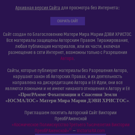
:
Архивная версия Сайта
для просмотра без Интернета
СКАЧАТЬ САЙТ
Сайт создан по Благословению Матери Мира Марии ДЭВИ ХРИСТОС.
Все материалы защищены Авторским Правом. Тиражирование,
любая публикация материалов, или их части, включая
размещение в сети Интернет, возможны только с Разрешения
Автора
.
Сайты, которые публикуют материалы без Разрешения Автора,
нарушают закон об Авторских Правах, и их деятельность
направлена на дискредитацию Автора и Её Идеи, они все
являются ложными и не имеют никакого отношения к Автору и Её
«ПрогРАмме Фохатизации и Спасения Земли
«ЮСМАЛОС» Матери Мира Марии ДЭВИ ХРИСТОС»
.
Приглашаем посетить Авторский Сайт Виктории
ПреобРАженской
«Космическое Полиискусство Третьего Тысячелетия Виктории
©
ПреобРАженской»
—
VictoriaRA.com