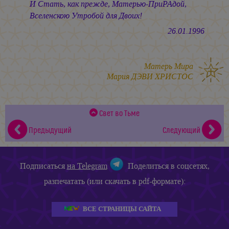
И Стать, как прежде, Матерью-ПриРАдой,
Вселенскою Утробой для Двоих!
26.01.1996
Матерь Мира
Мария ДЭВИ ХРИСТОС
Свет во Тьме
Предыдущий
Следующий
Подписаться
на Telegram
Поделиться в соцсетях,
разпечатать (или скачать в pdf-формате):
ВСЕ СТРАНИЦЫ САЙТА