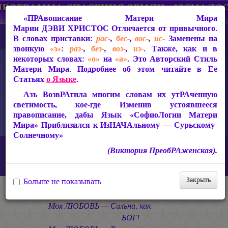
«ПРАвописание Матери Мира
Марии ДЭВИ ХРИСТОС
Отличается от привычного.
В словах приставки:
рас-
,
бес-
,
вос-
,
ис-
Заменены на
звонкую
«з»
:
раз-
,
без-
,
воз-
,
из-
. Также, как и в
некоторых словах:
«о»
на
«а»
. Это Авторский Стиль
Матери Мира. Подробнее об этом читайте в Её
Статьях
о Языке
.
Азъ ВозвРАтила многим словам их утРАченную
светимость, кое-где Изменив устоявшееся
правописание, дабы Язык «СофиоЛогии Матери
Мира» Приблизился к ИзНАЧАльному — Сурьскому-
Солнечному»
Главная
СакРАльная Поэзия Матери Мира
(Виктория ПреобРАженская).
В Заклании (1993-1997)
Свет во Тьме
«Моя ЛЮБОВЬ — Сильна, как БОГ!..»
Закрыть
Больше не показывать
* * *
Моя ЛЮБОВЬ — Сильна, как
БОГ!