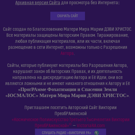
:
Архивная версия Сайта
для просмотра без Интернета
СКАЧАТЬ САЙТ
Сайт создан по Благословению Матери Мира Марии ДЭВИ ХРИСТОС.
Все материалы защищены Авторским Правом. Тиражирование,
любая публикация материалов, или их части, включая
размещение в сети Интернет, возможны только с Разрешения
Автора
.
Сайты, которые публикуют материалы без Разрешения Автора,
нарушают закон об Авторских Правах, и их деятельность
направлена на дискредитацию Автора и Её Идеи, они все
являются ложными и не имеют никакого отношения к Автору и Её
«ПрогРАмме Фохатизации и Спасения Земли
«ЮСМАЛОС» Матери Мира Марии ДЭВИ ХРИСТОС»
.
Приглашаем посетить Авторский Сайт Виктории
ПреобРАженской
«Космическое Полиискусство Третьего Тысячелетия Виктории
©
ПреобРАженской»
—
VictoriaRA.com
СЛУШАТЬ РАДИО «ВИКТОРИЯ РА»