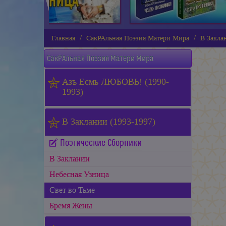
Главная
СакРАльная Поэзия Матери Мира
В Закла
СакРАльная Поэзия Матери Мира
Азъ Есмь ЛЮБОВЬ! (1990-
1993)
В Заклании (1993-1997)
Поэтические Сборники
В Заклании
Небесная Узница
Свет во Тьме
Бремя Жены