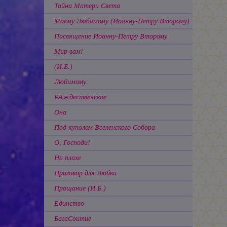
Тайна Матери Света
Моему Любимому (Иоанну-Петру Второму)
Посвящение Иоанну-Петру Второму
Мир вам!
(И.Б.)
Любимому
РАждественское
Она
Под куполом Вселенского Собора
О, Господи!
На плахе
Приговор для Любви
Прощание (И.Б.)
Единство
БагаСоитие