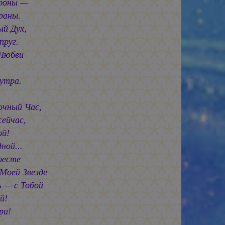
ороны —
раны.
ый Дух,
пруг.
 Любви
утра.
очный Час,
сейчас,
ой!
ной...
ресте
 Моей Звезде —
 — с Тобой
й!
ри!