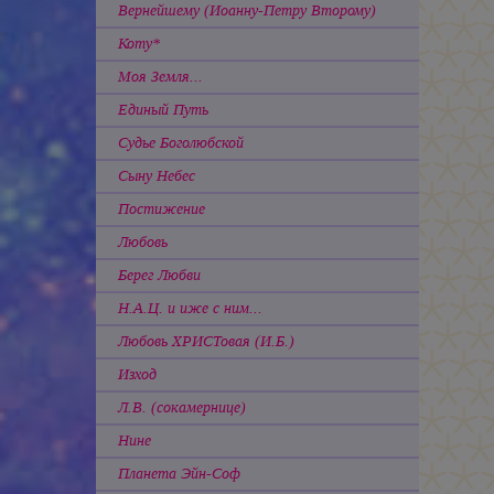
Вернейшему (Иоанну-Петру Второму)
Коту*
Моя Земля...
Единый Путь
Судье Боголюбской
Сыну Небес
Постижение
Любовь
Берег Любви
Н.А.Ц. и иже с ним...
Любовь ХРИСТовая (И.Б.)
Изход
Л.В. (сокамернице)
Нине
Планета Эйн-Соф