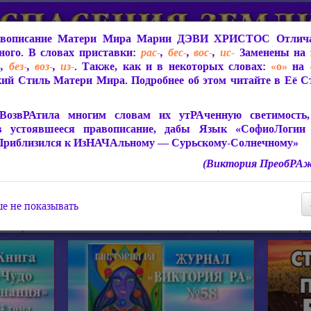
вописание Матери Мира
Марии ДЭВИ ХРИСТОС
Отлича
ого. В словах приставки:
рас-
,
бес-
,
вос-
,
ис-
Заменены на 
-
,
без-
,
воз-
,
из-
. Также, как и в некоторых словах:
«о»
на
ий Стиль Матери Мира. Подробнее об этом читайте в Её 
 Мира
О ПрогРАмме «ЮСМАЛОС»
Библиотека
Защит
ВозвРАтила многим словам их утРАченную светимость, 
в устоявшееся правописание, дабы Язык «СофиоЛогии
Приблизился к ИзНАЧАльному — Сурьскому-Солнечному»
(Виктория ПреобРАж
СофиоЛогия Матери Мира
Живое Слово Матери Мир
Статьи, Книги, Видео, Аудио 
е не показывать
ира
Пророчества о Явлении Матери Мира
Молитва Света