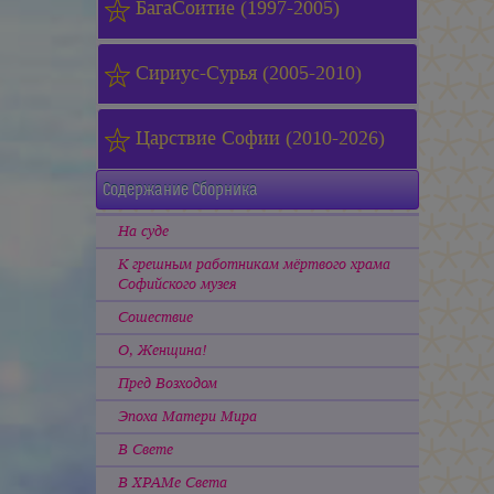
БагаСоитие (1997-2005)
Сириус-Сурья (2005-2010)
Царствие Софии (2010-2026)
Содержание Сборника
На суде
К грешным работникам мёртвого храма
Софийского музея
Сошествие
О, Женщина!
Пред Возходом
Эпоха Матери Мира
В Свете
В ХРАМе Света