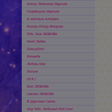
Моему Любимому Израэлю
Скорбящему Израэлю
К мёртвым Алтарям
Иоанну-Петру Второму
Тебе, Моя ЛЮБОВЬ
Моей Любви
Помилуйте!
Изповедь
Любовь Моя
Письмо
(И.Б.)
Моя ЛЮБОВЬ
Святая ЛЮБОВЬ
В Царствие Света
Мир Тебе, Любимый Мой Сын!