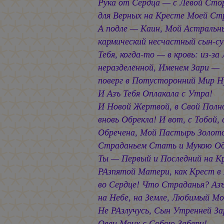
Рука от Сердца — с Левой Ст
для Верных на Кресте Моей Ст
А подле — Каин, Мой Астральн
кармический несчастный сын-су
Тебя, когда-то — в кровь: из-за
неразделённой, Именем Зари —
поверг в Потусторонний Мир Н
И Азъ Тебя Оплакала с Утра!
И Новой Жертвой, в Свой Полн
вновь Обрекла! И вот, с Тобой, 
Обречена, Мой Пастырь Золот
Страданьем Стать и Мукою Од
Ты — Первый и Последний на К
РАзпятой Матери, как Крест в
во Сердце! Что Страданья? Азъ
на Небе, на Земле, Любимый Мо
Не РАзлучусь, Сын Утренней За
Овец Моих с Собою Забери!