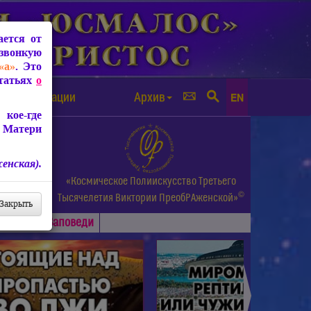
ется от
звонкую
«а»
. Это
Статьях
о
а от чипизации
Архив
EN
кое-где
 Матери
енская).
а.
«Космическое Полиискусство Третьего
©
и др.
Тысячелетия
Виктории ПреобРАженской»
Закрыть
Основные
Заповеди
►