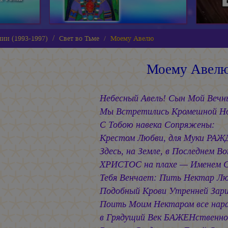
нии (1993-1997)
Свет во Тьме
Моему Авелю
Моему Авел
Небесный Авель! Сын Мой Вечн
Мы Встретились Кромешной Но
С Тобою навека Сопряжены:
Крестом Любви, для Муки РАЖД
Здесь, на Земле, в Последнем В
ХРИСТОС на плахе — Именем С
Тебя Венчает: Пить Нектар Лю
Подобный Крови Утренней Зари
Поить Моим Нектаром все нар
в Грядущий Век БАЖЕНственно