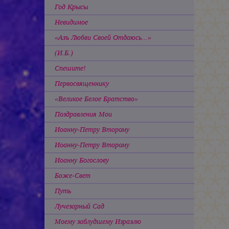
Год Крысы
Невидимое
«Азъ Любви Своей Отдаюсь...»
(И.Б.)
Спешите!
Первосвященнику
«Великое Белое Братство»
Поздравления Мои
Иоанну-Петру Второму
Иоанну-Петру Второму
Иоанну Богослову
Боже-Свет
Путь
Лучезарный Сад
Моему заблудшему Израэлю