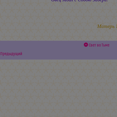
29.
Матерь
Свет во Тьме
Предыдущий