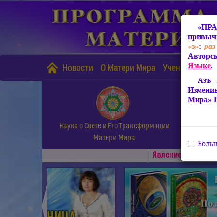
«ПРА
привычн
«з»
:
раз
Авторск
Языке
.
Новости
О Матери Мира
Учение Матери
Азъ 
Измени
Мира» 
Наука о Свете и Его Трансформации
Матери Мира
Больш
Явлениe Матери М
◄