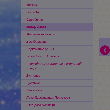
Мессия
ВОЗХОД
Страдания
Моему Авелю
Молитва — Тяжба
В Медитации
Наркоманке (А.С.)
Белые Свечи Пастыря
Непреодолимое Желание в тюремной
камере
Венчание
Пустыня
Сыны Тьмы
Пред Изполнением Приговора
Алая роза Пастыря