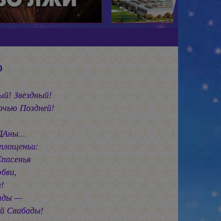
ю
ый! Звёздный!
чью Поздней!
Аны...
оплощеньи:
пасенья
бви,
!
ады —
й Свабады!