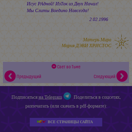
Исус РАдной! ИзТок из Двух Начал!
Мы Слиты Воедино Навсегда!
2.02.1996
Матерь Мира
Мария ДЭВИ ХРИСТОС
Свет во Тьме
Предыдущий
Следующий
Подписаться
на Telegram
Поделиться в соцсетях,
разпечатать (или скачать в pdf-формате):
ВСЕ СТРАНИЦЫ САЙТА