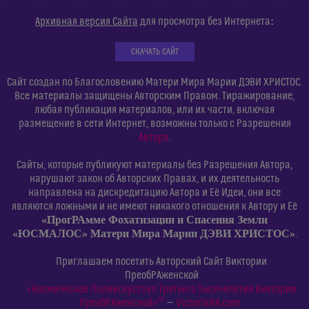
:
Архивная версия Сайта
для просмотра без Интернета
СКАЧАТЬ САЙТ
Сайт создан по Благословению Матери Мира Марии ДЭВИ ХРИСТОС.
Все материалы защищены Авторским Правом. Тиражирование,
любая публикация материалов, или их части, включая
размещение в сети Интернет, возможны только с Разрешения
Автора
.
Сайты, которые публикуют материалы без Разрешения Автора,
нарушают закон об Авторских Правах, и их деятельность
направлена на дискредитацию Автора и Её Идеи, они все
являются ложными и не имеют никакого отношения к Автору и Её
«ПрогРАмме Фохатизации и Спасения Земли
«ЮСМАЛОС» Матери Мира Марии ДЭВИ ХРИСТОС»
.
Приглашаем посетить Авторский Сайт Виктории
ПреобРАженской
«Космическое Полиискусство Третьего Тысячелетия Виктории
©
ПреобРАженской»
—
VictoriaRA.com