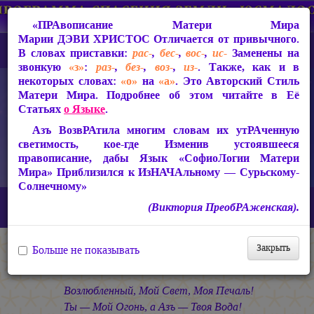
«ПРАвописание Матери Мира
Марии ДЭВИ ХРИСТОС
Отличается от привычного.
В словах приставки:
рас-
,
бес-
,
вос-
,
ис-
Заменены на
звонкую
«з»
:
раз-
,
без-
,
воз-
,
из-
. Также, как и в
некоторых словах:
«о»
на
«а»
. Это Авторский Стиль
Матери Мира. Подробнее об этом читайте в Её
Статьях
о Языке
.
Азъ ВозвРАтила многим словам их утРАченную
светимость, кое-где Изменив устоявшееся
правописание, дабы Язык «СофиоЛогии Матери
Мира» Приблизился к ИзНАЧАльному — Сурьскому-
Солнечному»
Главная
СакРАльная Поэзия Матери Мира
(Виктория ПреобРАженская).
В Заклании (1993-1997)
Свет во Тьме
Единство
Закрыть
Больше не показывать
Единство
Возлюбленный, Мой Свет, Моя Печаль!
Ты — Мой Огонь, а Азъ — Твоя Вода!