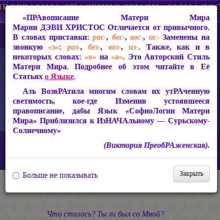
«ПРАвописание Матери Мира
Марии ДЭВИ ХРИСТОС
Отличается от привычного.
В словах приставки:
рас-
,
бес-
,
вос-
,
ис-
Заменены на
звонкую
«з»
:
раз-
,
без-
,
воз-
,
из-
. Также, как и в
некоторых словах:
«о»
на
«а»
. Это Авторский Стиль
Матери Мира. Подробнее об этом читайте в Её
Статьях
о Языке
.
Азъ ВозвРАтила многим словам их утРАченную
светимость, кое-где Изменив устоявшееся
правописание, дабы Язык «СофиоЛогии Матери
Мира» Приблизился к ИзНАЧАльному — Сурьскому-
Солнечному»
Главная
СакРАльная Поэзия Матери Мира
(Виктория ПреобРАженская).
В Заклании (1993-1997)
Небесная Узница
Ты ли — Иоанн Богослов?
Закрыть
Больше не показывать
Ты ли — Иоанн Богослов?
Что сталось? Ты ли был со Мной?