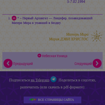
5-7.02.1994
* – Первый Архангел — Люцифер, позавидовавший
Матери Мира и упавший в бездну.
Матерь Мира
Мария ДЭВИ ХРИСТОС
Небесная Узница
Предыдущий
Следующий
Подписаться
на Telegram
Поделиться в соцсетях,
разпечатать (или скачать в pdf-формате):
ВСЕ СТРАНИЦЫ САЙТА