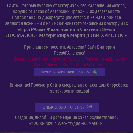
Сайты, которые публикуют материалы без Разрешения Автора,
нарушают закон об Авторских Правах, и их деятельность
направлена на дискредитацию Автора и Её Идеи, они все
являются ложными и не имеют никакого отношения к Автору и Её
«ПрогРАмме Фохатизации и Спасения Земли
«ЮСМАЛОС» Матери Мира Марии ДЭВИ ХРИСТОС»
.
Приглашаем посетить Авторский Сайт Виктории
ПреобРАженской
«Космическое Полиискусство Третьего Тысячелетия Виктории
©
ПреобРАженской»
—
VictoriaRA.com
СЛУШАТЬ РАДИО «ВИКТОРИЯ РА»
Внимание! Просмотр Сайта смертельно опасен для биороботов,
зомби, рептилоидов!
КОНТАКТЫ. ОБРАТНАЯ СВЯЗЬ
:
Создание, дизайн и размещение сайта осуществлено
© 2000-2026 г. Web-студия «ЮСМАЛОС».