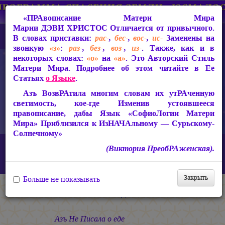
«ПРАвописание Матери Мира
Марии ДЭВИ ХРИСТОС
Отличается от привычного.
В словах приставки:
рас-
,
бес-
,
вос-
,
ис-
Заменены на
звонкую
«з»
:
раз-
,
без-
,
воз-
,
из-
. Также, как и в
некоторых словах:
«о»
на
«а»
. Это Авторский Стиль
Матери Мира. Подробнее об этом читайте в Её
Статьях
о Языке
.
Азъ ВозвРАтила многим словам их утРАченную
светимость, кое-где Изменив устоявшееся
правописание, дабы Язык «СофиоЛогии Матери
Мира» Приблизился к ИзНАЧАльному — Сурьскому-
Солнечному»
Главная
СакРАльная Поэзия Матери Мира
(Виктория ПреобРАженская).
В Заклании (1993-1997)
Небесная Узница
Не хлебом единым...
Закрыть
Больше не показывать
Не хлебом единым...
Азъ Не Писала о еде