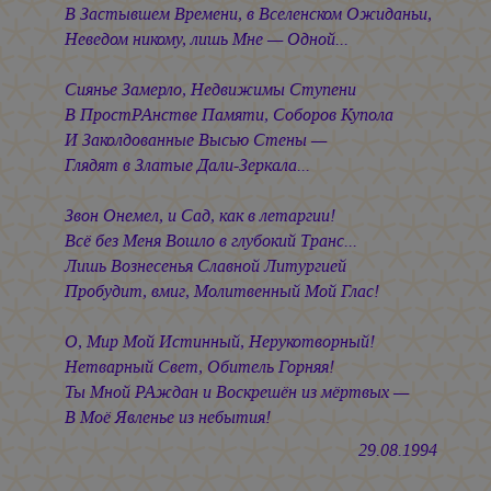
В Застывшем Времени, в Вселенском Ожиданьи,
Неведом никому, лишь Мне — Одной...
Сиянье Замерло, Недвижимы Ступени
В ПростРАнстве Памяти, Соборов Купола
И Заколдованные Высью Стены —
Глядят в Златые Дали-Зеркала...
Звон Онемел, и Сад, как в летаргии!
Всё без Меня Вошло в глубокий Транс...
Лишь Вознесенья Славной Литургией
Пробудит, вмиг, Молитвенный Мой Глас!
О, Мир Мой Истинный, Нерукотворный!
Нетварный Свет, Обитель Горняя!
Ты Мной РАждан и Воскрешён из мёртвых —
В Моё Явленье из небытия!
29.08.1994