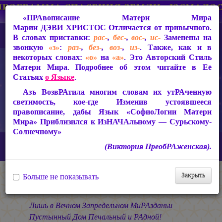
«ПРАвописание Матери Мира
Марии ДЭВИ ХРИСТОС
Отличается от привычного.
В словах приставки:
рас-
,
бес-
,
вос-
,
ис-
Заменены на
звонкую
«з»
:
раз-
,
без-
,
воз-
,
из-
. Также, как и в
некоторых словах:
«о»
на
«а»
. Это Авторский Стиль
Матери Мира. Подробнее об этом читайте в Её
Статьях
о Языке
.
Азъ ВозвРАтила многим словам их утРАченную
светимость, кое-где Изменив устоявшееся
правописание, дабы Язык «СофиоЛогии Матери
Мира» Приблизился к ИзНАЧАльному — Сурьскому-
Солнечному»
Главная
СакРАльная Поэзия Матери Мира
(Виктория ПреобРАженская).
В Заклании (1993-1997)
Небесная Узница
Мой Мир
Закрыть
Больше не показывать
Мой Мир
Лишь в Вечном Запредельном МиРАзданьи
Пустынный Дом Печальный и РАдной!