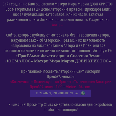
Сайт создан по Благословению Матери Мира Марии ДЭВИ ХРИСТОС.
Все материалы защищены Авторским Правом. Тиражирование,
любая публикация материалов, или их части, включая
размещение в сети Интернет, возможны только с Разрешения
Автора
.
Сайты, которые публикуют материалы без Разрешения Автора,
нарушают закон об Авторских Правах, и их деятельность
направлена на дискредитацию Автора и Её Идеи, они все
являются ложными и не имеют никакого отношения к Автору и Её
«ПрогРАмме Фохатизации и Спасения Земли
«ЮСМАЛОС» Матери Мира Марии ДЭВИ ХРИСТОС»
.
Приглашаем посетить Авторский Сайт Виктории
ПреобРАженской
«Космическое Полиискусство Третьего Тысячелетия Виктории
©
ПреобРАженской»
—
VictoriaRA.com
СЛУШАТЬ РАДИО «ВИКТОРИЯ РА»
Внимание! Просмотр Сайта смертельно опасен для биороботов,
зомби, рептилоидов!