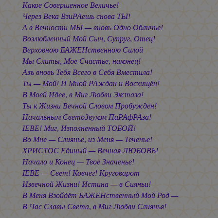
Какое Совершенное Величье!
Через Века ВзиРАешь снова ТЫ!
А в Вечности МЫ — вновь Одно Обличье!
Возлюбленный Мой Сын, Супруг, Отец!
Верховною БАЖЕНственною Силой
Мы Слиты, Моё Счастье, наконец!
Азъ вновь Тебя Всего в Себя Вместила!
Ты — Мой! И Мной РАждан и Восхищён!
В Моей Идее, в Миг Любви Экстаза!
Ты к Жизни Вечной Словом Пробуждён!
Начальным СветоЗвуком ПаРАфРАза!
IЕВЕ! Миг, Изполненный ТОБОЙ!
Во Мне — Слиянье, из Меня — Теченье!
ХРИСТОС Единый — Вечная ЛЮБОВЬ!
Начало и Конец — Твоё Значенье!
IЕВЕ — Свет! Ковчег! Круговарот
Извечной Жизни! Истина — в Сияньи!
В Меня Взойдёт БАЖЕНственный Мой Род —
В Час Славы Света, в Миг Любви Слиянья!