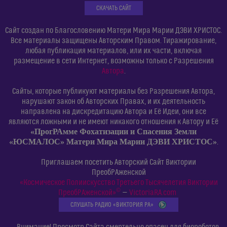
СКАЧАТЬ САЙТ
Сайт создан по Благословению Матери Мира Марии ДЭВИ ХРИСТОС.
Все материалы защищены Авторским Правом. Тиражирование,
любая публикация материалов, или их части, включая
размещение в сети Интернет, возможны только с Разрешения
Автора
.
Сайты, которые публикуют материалы без Разрешения Автора,
нарушают закон об Авторских Правах, и их деятельность
направлена на дискредитацию Автора и Её Идеи, они все
являются ложными и не имеют никакого отношения к Автору и Её
«ПрогРАмме Фохатизации и Спасения Земли
«ЮСМАЛОС» Матери Мира Марии ДЭВИ ХРИСТОС»
.
Приглашаем посетить Авторский Сайт Виктории
ПреобРАженской
«Космическое Полиискусство Третьего Тысячелетия Виктории
©
ПреобРАженской»
—
VictoriaRA.com
СЛУШАТЬ РАДИО «ВИКТОРИЯ РА»