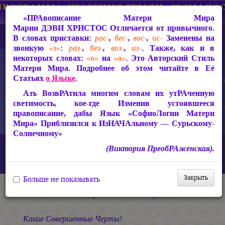
«ПРАвописание Матери Мира
Марии ДЭВИ ХРИСТОС
Отличается от привычного.
В словах приставки:
рас-
,
бес-
,
вос-
,
ис-
Заменены на
звонкую
«з»
:
раз-
,
без-
,
воз-
,
из-
. Также, как и в
некоторых словах:
«о»
на
«а»
. Это Авторский Стиль
Матери Мира. Подробнее об этом читайте в Её
Статьях
о Языке
.
Азъ ВозвРАтила многим словам их утРАченную
светимость, кое-где Изменив устоявшееся
правописание, дабы Язык «СофиоЛогии Матери
Мира» Приблизился к ИзНАЧАльному — Сурьскому-
Солнечному»
Главная
СакРАльная Поэзия Матери Мира
(Виктория ПреобРАженская).
В Заклании (1993-1997)
Небесная Узница
Моему БлаЖЕНству
Закрыть
Больше не показывать
Моему БлаЖЕНству
Какие Совершенные Черты!