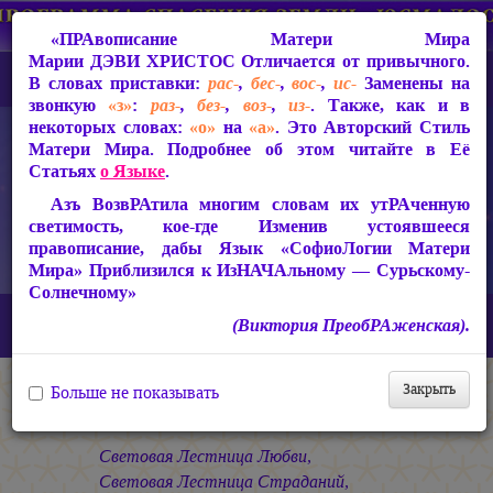
«ПРАвописание Матери Мира
Марии ДЭВИ ХРИСТОС
Отличается от привычного.
В словах приставки:
рас-
,
бес-
,
вос-
,
ис-
Заменены на
звонкую
«з»
:
раз-
,
без-
,
воз-
,
из-
. Также, как и в
некоторых словах:
«о»
на
«а»
. Это Авторский Стиль
Матери Мира. Подробнее об этом читайте в Её
Статьях
о Языке
.
Азъ ВозвРАтила многим словам их утРАченную
светимость, кое-где Изменив устоявшееся
правописание, дабы Язык «СофиоЛогии Матери
Мира» Приблизился к ИзНАЧАльному — Сурьскому-
Солнечному»
Главная
СакРАльная Поэзия Матери Мира
(Виктория ПреобРАженская).
В Заклании (1993-1997)
Небесная Узница
Лестница в Небо
Закрыть
Больше не показывать
Лестница в Небо
Световая Лестница Любви,
Световая Лестница Страданий,