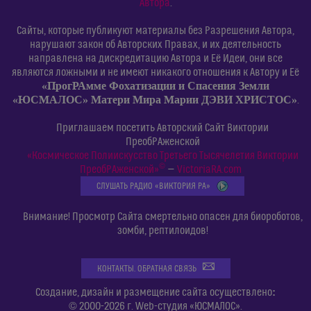
Автора
.
Сайты, которые публикуют материалы без Разрешения Автора,
нарушают закон об Авторских Правах, и их деятельность
направлена на дискредитацию Автора и Её Идеи, они все
являются ложными и не имеют никакого отношения к Автору и Её
«ПрогРАмме Фохатизации и Спасения Земли
«ЮСМАЛОС» Матери Мира Марии ДЭВИ ХРИСТОС»
.
Приглашаем посетить Авторский Сайт Виктории
ПреобРАженской
«Космическое Полиискусство Третьего Тысячелетия Виктории
©
ПреобРАженской»
—
VictoriaRA.com
СЛУШАТЬ РАДИО «ВИКТОРИЯ РА»
Внимание! Просмотр Сайта смертельно опасен для биороботов,
зомби, рептилоидов!
КОНТАКТЫ. ОБРАТНАЯ СВЯЗЬ
:
Создание, дизайн и размещение сайта осуществлено
© 2000-2026 г. Web-студия «ЮСМАЛОС».