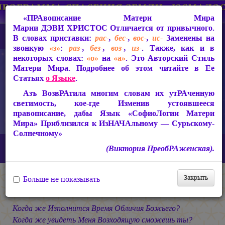
«ПРАвописание Матери Мира
Марии ДЭВИ ХРИСТОС
Отличается от привычного.
В словах приставки:
рас-
,
бес-
,
вос-
,
ис-
Заменены на
звонкую
«з»
:
раз-
,
без-
,
воз-
,
из-
. Также, как и в
некоторых словах:
«о»
на
«а»
. Это Авторский Стиль
Матери Мира. Подробнее об этом читайте в Её
Статьях
о Языке
.
Азъ ВозвРАтила многим словам их утРАченную
светимость, кое-где Изменив устоявшееся
правописание, дабы Язык «СофиоЛогии Матери
Мира» Приблизился к ИзНАЧАльному — Сурьскому-
Солнечному»
Главная
СакРАльная Поэзия Матери Мира
(Виктория ПреобРАженская).
В Заклании (1993-1997)
Небесная Узница
Долготерпение...
Закрыть
Больше не показывать
Долготерпение...
Когда же Изполнится Время Обличия Божьего?
Когда же увидеть Меня Возходящую сможешь ты?