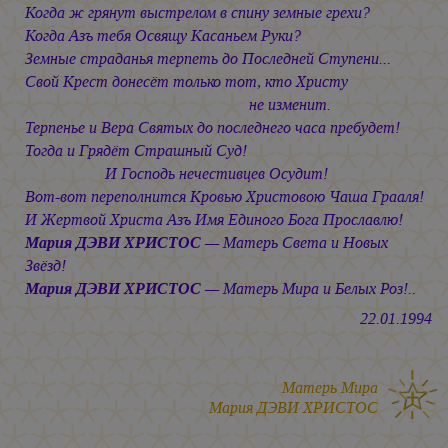
Когда ж грянут выстрелом в спину земные грехи?
Когда Азъ тебя Освящу Касаньем Руки?
Земные страданья терпеть до Последней Ступени...
Свой Крест донесёт только тот, кто Христу
не изменит.
Терпенье и Вера Святых до последнего часа пребудет!
Тогда и Грядёт Страшный Суд!
И Господь нечестивцев Осудит!
Вот-вот переполнится Кровью Христовою Чаша Грааля!
И Жертвой Христа Азъ Имя Единого Бога Прославлю!
Мария ДЭВИ ХРИСТОС
— Матерь Света и Новых
Звёзд!
Мария ДЭВИ ХРИСТОС
— Матерь Мира и Белых Роз!..
22.01.1994
Матерь Мира
Мария ДЭВИ ХРИСТОС