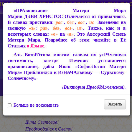
«ПРАвописание Матери Мира
Марии ДЭВИ ХРИСТОС
Отличается от привычного.
В словах приставки:
рас-
,
бес-
,
вос-
,
ис-
Заменены на
звонкую
«з»
:
раз-
,
без-
,
воз-
,
из-
. Также, как и в
некоторых словах:
«о»
на
«а»
. Это Авторский Стиль
Матери Мира. Подробнее об этом читайте в Её
Статьях
о Языке
.
Азъ ВозвРАтила многим словам их утРАченную
светимость, кое-где Изменив устоявшееся
правописание, дабы Язык «СофиоЛогии Матери
Мира» Приблизился к ИзНАЧАльному — Сурьскому-
Солнечному»
Главная
СакРАльная Поэзия Матери Мира
(Виктория ПреобРАженская).
В Заклании (1993-1997)
Бремя Жены
Религиозные Гимны
Закрыть
Больше не показывать
Религиозные Гимны
Дитя Световое!
Пробуждайся к Свету!