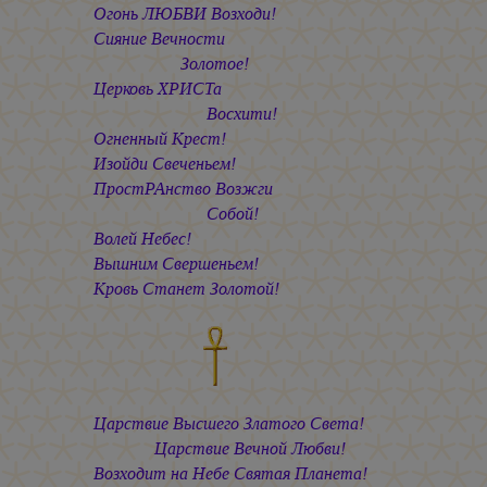
Огонь ЛЮБВИ Возходи!
Сияние Вечности
Золотое!
Церковь ХРИСТа
Восхити!
Огненный Крест!
Изойди Свеченьем!
ПростРАнство Возжги
Собой!
Волей Небес!
Вышним Свершеньем!
Кровь Станет Золотой!
Царствие Высшего Златого Света!
Царствие Вечной Любви!
Возходит на Небе Святая Планета!