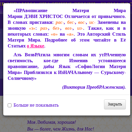
«ПРАвописание Матери Мира
Марии ДЭВИ ХРИСТОС
Отличается от привычного.
В словах приставки:
рас-
,
бес-
,
вос-
,
ис-
Заменены на
звонкую
«з»
:
раз-
,
без-
,
воз-
,
из-
. Также, как и в
некоторых словах:
«о»
на
«а»
. Это Авторский Стиль
Матери Мира. Подробнее об этом читайте в Её
Статьях
о Языке
.
Азъ ВозвРАтила многим словам их утРАченную
светимость, кое-где Изменив устоявшееся
правописание, дабы Язык «СофиоЛогии Матери
Мира» Приблизился к ИзНАЧАльному — Сурьскому-
Солнечному»
Главная
СакРАльная Поэзия Матери Мира
(Виктория ПреобРАженская).
В Заклании (1993-1997)
Бремя Жены
Моей Л.А.
Закрыть
Больше не показывать
Моей Л.А.
Моя Любимая, хорошая!
Вы — более, чем Жизнь, для Нас!