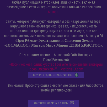
любая публикация материалов, или их части, включая
размещение в сети Интернет, возможны только с Разрешения
Автора
.
Сайты, которые публикуют материалы без Разрешения Автора,
нарушают закон об Авторских Правах, и их деятельность
направлена на дискредитацию Автора и Её Идеи, они все
являются ложными и не имеют никакого отношения к Автору и Её
«ПрогРАмме Фохатизации и Спасения Земли
«ЮСМАЛОС» Матери Мира Марии ДЭВИ ХРИСТОС»
.
Приглашаем посетить Авторский Сайт Виктории
ПреобРАженской
«Космическое Полиискусство Третьего Тысячелетия Виктории
©
ПреобРАженской»
—
VictoriaRA.com
СЛУШАТЬ РАДИО «ВИКТОРИЯ РА»
Внимание! Просмотр Сайта смертельно опасен для биороботов,
зомби, рептилоидов!
КОНТАКТЫ. ОБРАТНАЯ СВЯЗЬ