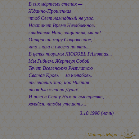
В сих мёртвых стенах —
Жданно-Прошенная,
чтоб Свет лампадный не угас.
Настанет Время Незабвенное,
свидетель Наш, защитник, мать!
Откроешь миру Сокровенное,
что знала и смогла понять...
В цепях тюрьмы ЛЮБОВЬ РАзпятая...
Мы Гибнем, Жертвуя Собой,
Течёт Вселенскою РАзплатою
Святая Кровь — за нелюбовь,
ты знаешь это, ибо Чистая
твоя Блаженная Душа!
И пока в Спину Нам не выстрелят,
являйся, чтобы утешать...
3.10.1996 (ночь)
Матерь Мира