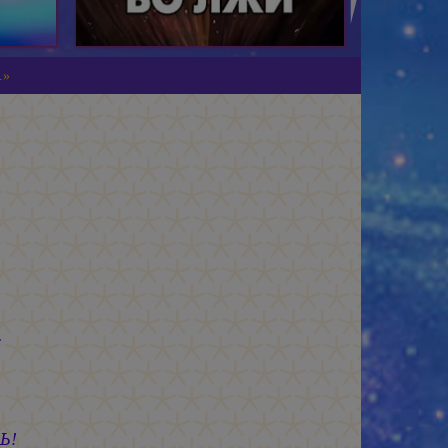
.»
.
Ь!