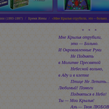
нии (1993-1997)
Бремя Жены
«Мне Крылья отрубили, это – больно..
* * *
Мне Крылья отрубили,
это — Больно.
И Окровавленные Руки
Не Поднять
в Молитве Пресвятой
Небесной вольно,
в Аду и в клетке
Птице Не Летать..
Любимый! Помоги
Подняться в Небо!
Ты — Мои Крылья!
Азъ — Твоя ЛЮБОВ