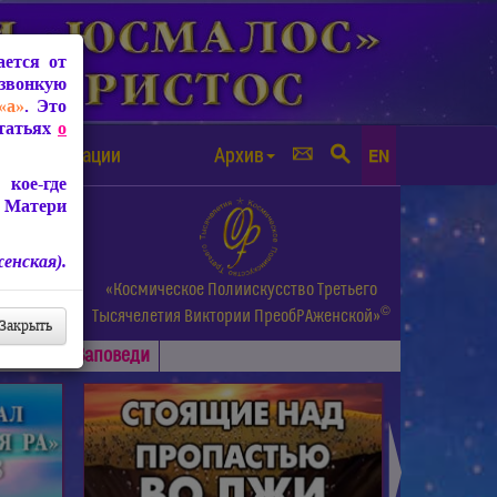
ется от
звонкую
«а»
. Это
Статьях
о
а от чипизации
Архив
EN
кое-где
 Матери
енская).
а.
«Космическое Полиискусство Третьего
©
и др.
Тысячелетия
Виктории ПреобРАженской»
Закрыть
Основные
Заповеди
►