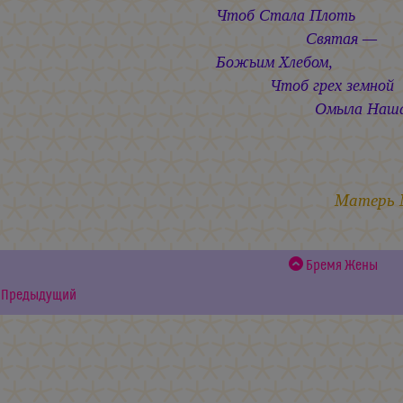
Чтоб Стала Плоть
Святая —
Божьим Хлебом,
Чтоб грех земной
Омыла Наша Кро
июнь 
Матерь
Бремя Жены
Предыдущий