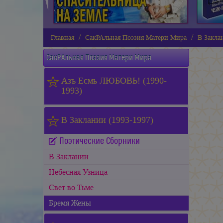
Главная
СакРАльная Поэзия Матери Мира
В Закла
СакРАльная Поэзия Матери Мира
Азъ Есмь ЛЮБОВЬ! (1990-
1993)
В Заклании (1993-1997)
Поэтические Сборники
В Заклании
Небесная Узница
Свет во Тьме
Бремя Жены