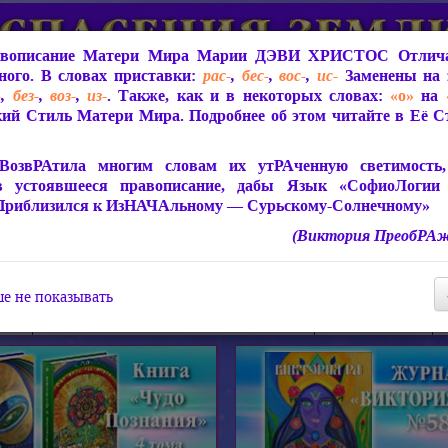
вописание Матери Мира
Марии ДЭВИ ХРИСТОС
Отлича
ого. В словах приставки:
рас-
,
бес-
,
вос-
,
ис-
Заменены на 
-
,
без-
,
воз-
,
из-
. Также, как и в некоторых словах:
«о»
на
ий Стиль Матери Мира. Подробнее об этом читайте в Её 
 Мира
О ПрогРАмме «ЮСМАЛОС»
Библиотека
Защит
ВозвРАтила многим словам их утРАченную светимость, 
в устоявшееся правописание, дабы Язык «СофиоЛогии
Приблизился к ИзНАЧАльному — Сурьскому-Солнечному»
(Виктория ПреобРАж
СофиоЛогия Матери Мира
Живое Слово Матери Мир
Статьи, Книги, Видео, Аудио 
е не показывать
ира
Пророчества о Явлении Матери Мира
Молитва Света