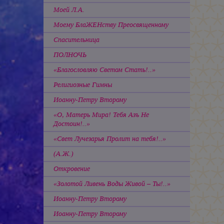
Моей Л.А.
Моему БлаЖЕНству Преосвященному
Спасительница
ПОЛНОЧЬ
«Благословляю Светом Стать!..»
Религиозные Гимны
Иоанну-Петру Второму
«О, Матерь Мира! Тебя Азъ Не
Достоин!..»
«Свет Лучезарья Пролит на тебя!..»
(А.Ж.)
Откровение
«Золотой Ливень Воды Живой – Ты!..»
Иоанну-Петру Второму
Иоанну-Петру Второму