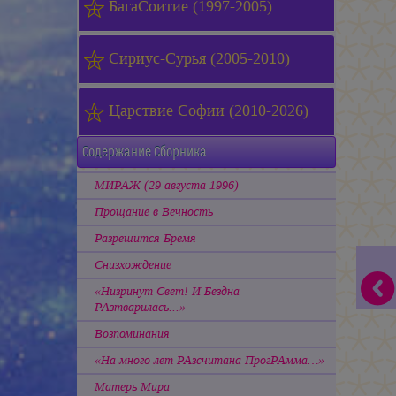
БагаСоитие (1997-2005)
Сириус-Сурья (2005-2010)
Царствие Софии (2010-2026)
Содержание Сборника
МИРАЖ (29 августа 1996)
Прощание в Вечность
Разрешится Бремя
Снизхождение
«Низринут Свет! И Бездна
РАзтварилась...»
Возпоминания
«На много лет РАзсчитана ПрогРАмма…»
Матерь Мира