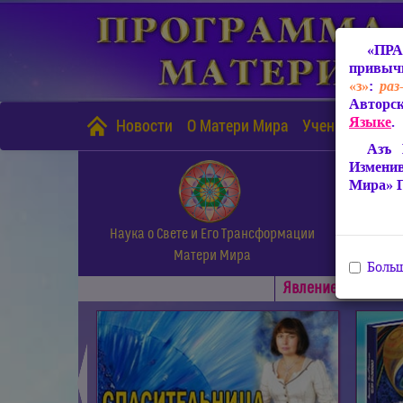
«ПРА
привычн
«з»
:
раз
Авторск
Языке
.
Новости
О Матери Мира
Учение Матери
Азъ 
Измени
Мира» 
Наука о Свете и Его Трансформации
Матери Мира
Больш
Явлениe Матери М
◄