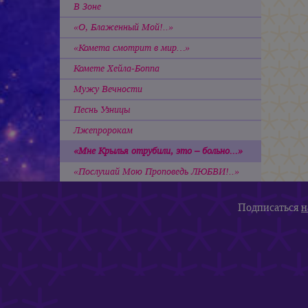
В Зоне
«О, Блаженный Мой!..»
«Комета смотрит в мир…»
Комете Хейла-Боппа
Мужу Вечности
Песнь Узницы
Лжепророкам
«Мне Крылья отрубили, это – больно...»
«Послушай Мою Проповедь ЛЮБВИ!..»
Подписаться
н