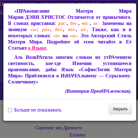
«ПРАвописание Матери Мира
Марии ДЭВИ ХРИСТОС
Отличается от привычного.
В словах приставки:
рас-
,
бес-
,
вос-
,
ис-
Заменены на
звонкую
«з»
:
раз-
,
без-
,
воз-
,
из-
. Также, как и в
некоторых словах:
«о»
на
«а»
. Это Авторский Стиль
Матери Мира. Подробнее об этом читайте в Её
Статьях
о Языке
.
Азъ ВозвРАтила многим словам их утРАченную
светимость, кое-где Изменив устоявшееся
правописание, дабы Язык «СофиоЛогии Матери
Мира» Приблизился к ИзНАЧАльному — Сурьскому-
Солнечному»
Главная
СакРАльная Поэзия Матери Мира
(Виктория ПреобРАженская).
Сириус-Сурья (2005-2010)
Тайная Вечеря
Путь в РОСтау*
Закрыть
Больше не показывать
Путь в
РОСтау*
Сквозное эхо Древнего
Египта