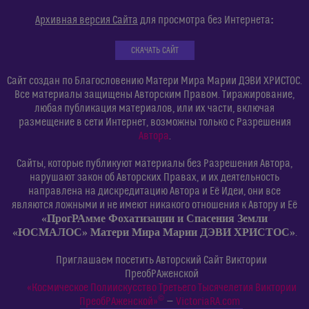
:
Архивная версия Сайта
для просмотра без Интернета
СКАЧАТЬ САЙТ
Сайт создан по Благословению Матери Мира Марии ДЭВИ ХРИСТОС.
Все материалы защищены Авторским Правом. Тиражирование,
любая публикация материалов, или их части, включая
размещение в сети Интернет, возможны только с Разрешения
Автора
.
Сайты, которые публикуют материалы без Разрешения Автора,
нарушают закон об Авторских Правах, и их деятельность
направлена на дискредитацию Автора и Её Идеи, они все
являются ложными и не имеют никакого отношения к Автору и Её
«ПрогРАмме Фохатизации и Спасения Земли
«ЮСМАЛОС» Матери Мира Марии ДЭВИ ХРИСТОС»
.
Приглашаем посетить Авторский Сайт Виктории
ПреобРАженской
«Космическое Полиискусство Третьего Тысячелетия Виктории
©
ПреобРАженской»
—
VictoriaRA.com