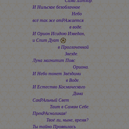
Сама Хатхор.
И Нильское безоблачное
Небо
всё так же отРАжается
в воде.
И Орион Исидою Изведан,
и Спит Дуат
в Проглоченной
Звезде.
Луна магнитит Пояс
Ориона.
И Небо тонет Звёздами
в Воде.
И Естество Космического
Дома
СакРАльный Свет
Таит в Самом Себе.
ПрекРАсноликая!
Твоё ли, ныне, время?
Ты тайно Проявилась