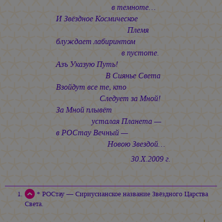
в темноте…
И Звёздное Космическое
Племя
блуждает лабиринтом
в пустоте.
Азъ Указую Путь!
В Сиянье Света
Взойдут все те, кто
Следует за Мной!
За Мной плывёт
усталая Планета —
в РОСтау Вечный —
Новою Звездой…
30.Х.2009 г.
* РОСтау — Сириусианское название Звёздного Царства
Света.