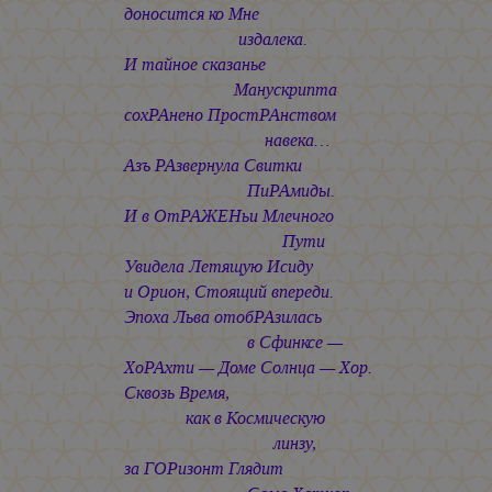
доносится ко Мне
издалека.
И тайное сказанье
Манускрипта
сохРАнено ПростРАнством
навека…
Азъ РАзвернула Свитки
ПиРАмиды.
И в ОтРАЖЕНьи Млечного
Пути
Увидела Летящую Исиду
и Орион, Стоящий впереди.
Эпоха Льва отобРАзилась
в Сфинксе —
ХоРАхти — Доме Солнца — Хор.
Сквозь Время,
как в Космическую
линзу,
за ГОРизонт Глядит