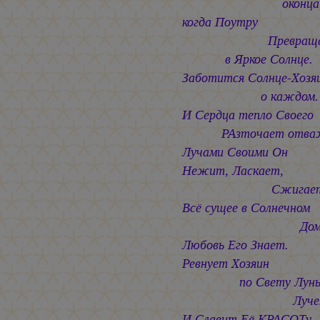
оконца
когда Поутру
Превращае
в Яркое Солнце.
Заботится Солнце-Хозя
о каждом.
И Сердца тепло Своего
РАзточает отваж
Лучами Своими Он
Нежит, Ласкает,
Сжигает
Всё сущее в Солнечном
Дом
Любовь Его Знает.
Ревнует Хозяин
по Свету Лун
Лучезарн
И Славит Её КРАСОТу