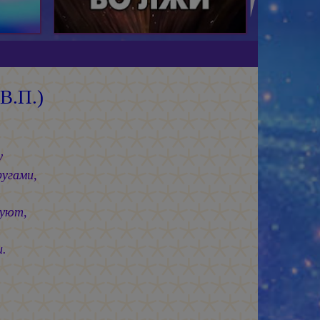
В.П.)
у
и,
т,
.