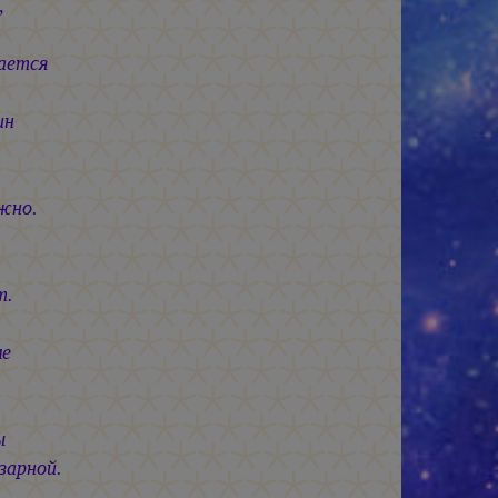
,
тся
ин
но.
.
е
ы
ой.