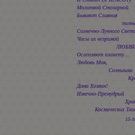
Молитвой Стозарной.
Бывают Слияния
полны
Солнечно-Лунного Свет
Часы их незримой
ЛЮБВ
Ослепляют планету…
Любовь Моя,
Солнышко
Красно
Дома Хозяин!
Извечно-Премудрый
Храните
Космических Таи
15-16.10.