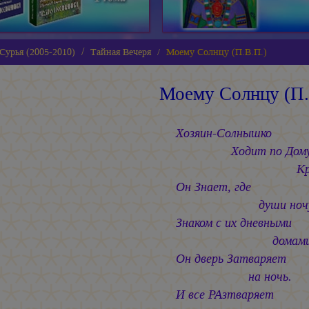
Сурья (2005-2010)
Тайная Вечеря
Моему Солнцу (П.В.П.)
Моему Солнцу (П.
Хозяин-Солнышко
Ходит по Дом
Кругам
Он Знает, где
души ночую
Знаком с их дневными
домами
Он дверь Затваряет
на ночь.
И все РАзтваряет