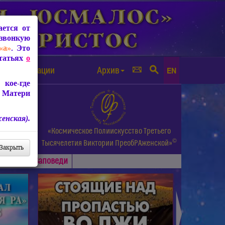
ется от
звонкую
«а»
. Это
Статьях
о
а от чипизации
Архив
EN
кое-где
 Матери
енская).
а.
«Космическое Полиискусство Третьего
©
и др.
Тысячелетия
Виктории ПреобРАженской»
Закрыть
Основные
Заповеди
►