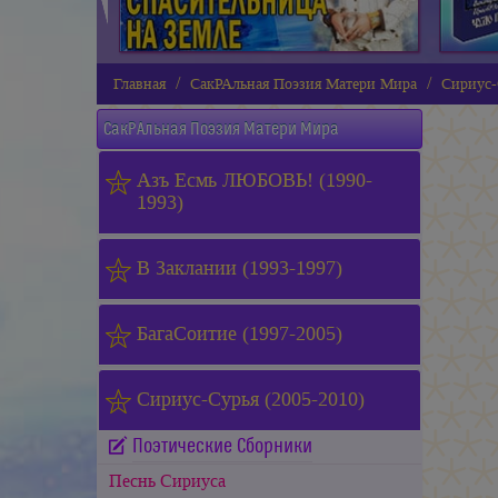
Главная
СакРАльная Поэзия Матери Мира
Сириус-
СакРАльная Поэзия Матери Мира
Азъ Есмь ЛЮБОВЬ! (1990-
1993)
В Заклании (1993-1997)
БагаСоитие (1997-2005)
Сириус-Сурья (2005-2010)
Поэтические Сборники
Песнь Сириуса