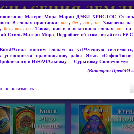
вописание Матери Мира
Марии ДЭВИ ХРИСТОС
Отлича
ого. В словах приставки:
рас-
,
бес-
,
вос-
,
ис-
Заменены на 
-
,
без-
,
воз-
,
из-
. Также, как и в некоторых словах:
«о»
на
ий Стиль Матери Мира. Подробнее об этом читайте в Её 
 Мира
О ПрогРАмме «ЮСМАЛОС»
Библиотека
Защит
ВозвРАтила многим словам их утРАченную светимость, 
в устоявшееся правописание, дабы Язык «СофиоЛогии
Приблизился к ИзНАЧАльному — Сурьскому-Солнечному»
(Виктория ПреобРАж
СофиоЛогия Матери Мира
Живое Слово Матери Мир
Статьи, Книги, Видео, Аудио 
е не показывать
ира
Пророчества о Явлении Матери Мира
Молитва Света