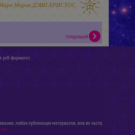
 Мира
Мария ДЭВИ ХРИСТОС
Следующий
в pdf-формате):
ание, любая публикация материалов, или их части,
тора
.