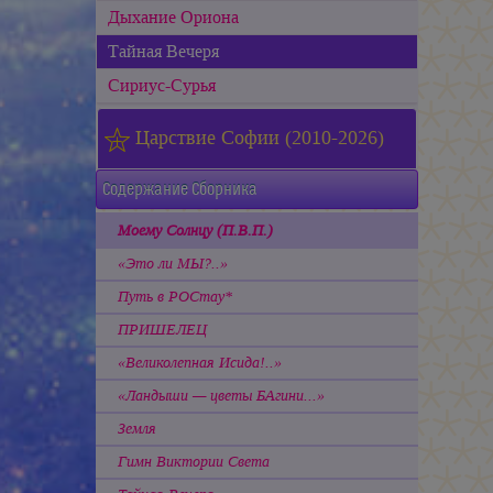
Дыхание Ориона
Тайная Вечеря
Сириус-Сурья
Царствие Софии (2010-2026)
Содержание Сборника
Моему Солнцу (П.В.П.)
«Это ли МЫ?..»
Путь в РОСтау*
ПРИШЕЛЕЦ
«Великолепная Исида!..»
«Ландыши — цветы БАгини...»
Земля
Гимн Виктории Света