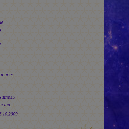
е
а.
И
е!
ль
нств…
2009