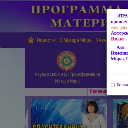
«ПРА
привычн
«з»
:
раз
Авторск
Языке
.
Новости
О Матери Мира
Учение Матери
Азъ 
Измени
Мира» 
Наука о Свете и Его Трансформации
Матери Мира
Больш
Явлениe Матери М
◄