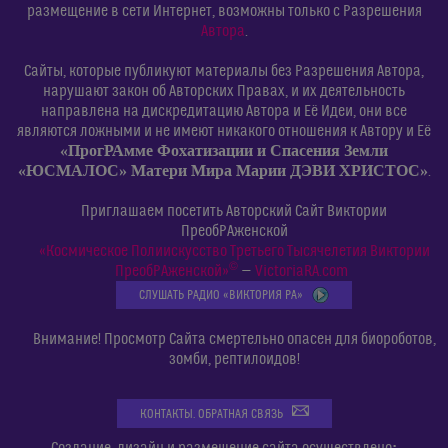
размещение в сети Интернет, возможны только с Разрешения
Автора
.
Сайты, которые публикуют материалы без Разрешения Автора,
нарушают закон об Авторских Правах, и их деятельность
направлена на дискредитацию Автора и Её Идеи, они все
являются ложными и не имеют никакого отношения к Автору и Её
«ПрогРАмме Фохатизации и Спасения Земли
«ЮСМАЛОС» Матери Мира Марии ДЭВИ ХРИСТОС»
.
Приглашаем посетить Авторский Сайт Виктории
ПреобРАженской
«Космическое Полиискусство Третьего Тысячелетия Виктории
©
ПреобРАженской»
—
VictoriaRA.com
СЛУШАТЬ РАДИО «ВИКТОРИЯ РА»
Внимание! Просмотр Сайта смертельно опасен для биороботов,
зомби, рептилоидов!
КОНТАКТЫ. ОБРАТНАЯ СВЯЗЬ
: