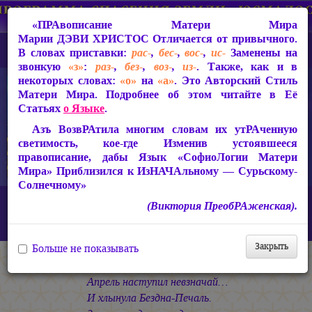
«ПРАвописание Матери Мира
Марии ДЭВИ ХРИСТОС
Отличается от привычного.
В словах приставки:
рас-
,
бес-
,
вос-
,
ис-
Заменены на
звонкую
«з»
:
раз-
,
без-
,
воз-
,
из-
. Также, как и в
некоторых словах:
«о»
на
«а»
. Это Авторский Стиль
Матери Мира. Подробнее об этом читайте в Её
Статьях
о Языке
.
Азъ ВозвРАтила многим словам их утРАченную
светимость, кое-где Изменив устоявшееся
правописание, дабы Язык «СофиоЛогии Матери
Мира» Приблизился к ИзНАЧАльному — Сурьскому-
Солнечному»
Главная
СакРАльная Поэзия Матери Мира
(Виктория ПреобРАженская).
Сириус-Сурья (2005-2010)
Сириус-Сурья
«Апрель наступил невзначай…»
Закрыть
Больше не показывать
* * *
Апрель наступил невзначай…
И хлынула Бездна-Печаль.