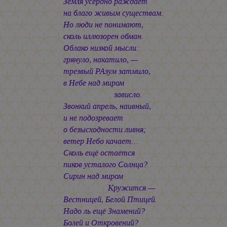
Земля усердно раждает
на благо живым существам.
Но люди не понимают,
сколь иллюзорен обман.
Облако низкой мысли:
грянуло, накатило, —
трезвый РАзум затмило,
в Небе над миром
зависло.
Звонкий апрель, наивный,
и не подозревает
о безысходности ливня;
ветер Небо качает…
Сколь ещё остаётся
пиков усталого Солнца?
Сирин над миром
Кружится —
Вестницей, Белой Птицей.
Надо ль ещё Знамений?
Болей и Откровений?