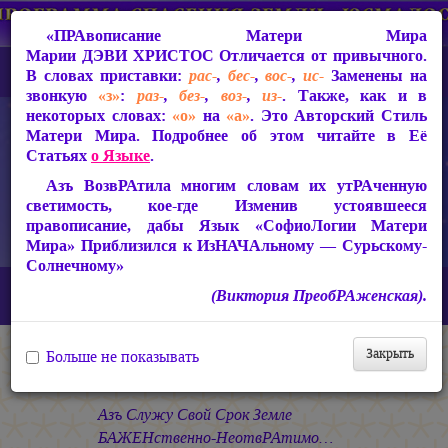
«ПРАвописание Матери Мира
Марии ДЭВИ ХРИСТОС
Отличается от привычного.
В словах приставки:
рас-
,
бес-
,
вос-
,
ис-
Заменены на
звонкую
«з»
:
раз-
,
без-
,
воз-
,
из-
. Также, как и в
некоторых словах:
«о»
на
«а»
. Это Авторский Стиль
Матери Мира. Подробнее об этом читайте в Её
Статьях
о Языке
.
Азъ ВозвРАтила многим словам их утРАченную
светимость, кое-где Изменив устоявшееся
правописание, дабы Язык «СофиоЛогии Матери
Мира» Приблизился к ИзНАЧАльному — Сурьскому-
Солнечному»
Главная
СакРАльная Поэзия Матери Мира
(Виктория ПреобРАженская).
Сириус-Сурья (2005-2010)
Песнь Сириуса
Знамение
Закрыть
Больше не показывать
Знамение
Азъ Служу Свой Срок Земле
БАЖЕНственно-НеотвРАтимо…