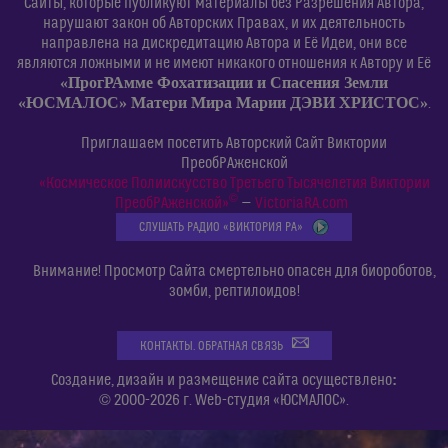
Сайты, которые публикуют материалы без Разрешения Автора,
нарушают закон об Авторских Правах, и их деятельность
направлена на дискредитацию Автора и Её Идеи, они все
являются ложными и не имеют никакого отношения к Автору и Её
«ПрогРАмме Фохатизации и Спасения Земли
«ЮСМАЛОС» Матери Мира Марии ДЭВИ ХРИСТОС»
.
Приглашаем посетить Авторский Сайт Виктории
ПреобРАженской
«Космическое Полиискусство Третьего Тысячелетия Виктории
©
ПреобРАженской»
—
VictoriaRA.com
СЛУШАТЬ РАДИО «ВИКТОРИЯ РА»
Внимание! Просмотр Сайта смертельно опасен для биороботов,
зомби, рептилоидов!
КОНТАКТЫ. ОБРАТНАЯ СВЯЗЬ
:
Создание, дизайн и размещение сайта осуществлено
© 2000-2026 г. Web-студия «ЮСМАЛОС».