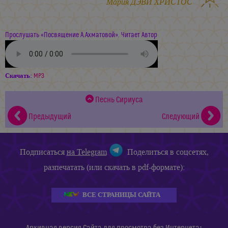
Мария ДЭВИ ХРИСТОС
Прослушать «Посвящение А.Ахматовой». Читает Автор
Скачать:
MP3
Песнь Сириуса
Предыдущий
Следующий
Подписаться
на Telegram
Поделиться в соцсетях,
разпечатать (или скачать в pdf-формате):
ВСЕ СТРАНИЦЫ САЙТА
: