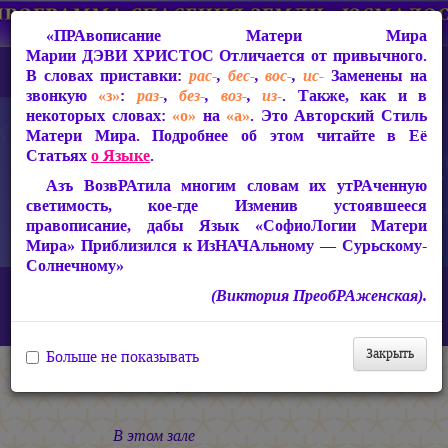
«ПРАвописание Матери Мира
Марии ДЭВИ ХРИСТОС
Отличается от привычного.
В словах приставки:
рас-
,
бес-
,
вос-
,
ис-
Заменены на
звонкую
«з»
:
раз-
,
без-
,
воз-
,
из-
. Также, как и в
некоторых словах:
«о»
на
«а»
. Это Авторский Стиль
Матери Мира. Подробнее об этом читайте в Её
Статьях
о Языке
.
Азъ ВозвРАтила многим словам их утРАченную
светимость, кое-где Изменив устоявшееся
правописание, дабы Язык «СофиоЛогии Матери
Мира» Приблизился к ИзНАЧАльному — Сурьскому-
Солнечному»
Главная
СакРАльная Поэзия Матери Мира
(Виктория ПреобРАженская).
Сириус-Сурья (2005-2010)
Песнь Сириуса
Посвящение А.Ахматовой
Закрыть
Больше не показывать
Посвящение А.Ахматовой
В этом зале