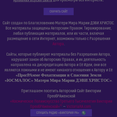
Архивная версия Сайта
для просмотра без Интернета
СКАЧАТЬ САЙТ
Сайт создан по Благословению Матери Мира Марии ДЭВИ ХРИСТОС.
Все материалы защищены Авторским Правом. Тиражирование,
любая публикация материалов, или их части, включая
размещение в сети Интернет, возможны только с Разрешения
Автора
.
Сайты, которые публикуют материалы без Разрешения Автора,
нарушают закон об Авторских Правах, и их деятельность
направлена на дискредитацию Автора и Её Идеи, они все
являются ложными и не имеют никакого отношения к Автору и Её
«ПрогРАмме Фохатизации и Спасения Земли
«ЮСМАЛОС» Матери Мира Марии ДЭВИ ХРИСТОС»
.
Приглашаем посетить Авторский Сайт Виктории
ПреобРАженской
«Космическое Полиискусство Третьего Тысячелетия Виктории
©
ПреобРАженской»
—
VictoriaRA.com
СЛУШАТЬ РАДИО «ВИКТОРИЯ РА»