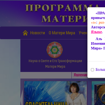
«ПРА
привычн
«з»
:
раз
Авторск
Языке
.
Новости
О Матери Мира
Учение Матери
Азъ 
Измени
Мира» 
Наука о Свете и Его Трансформации
Матери Мира
Больш
Явлениe Матери М
◄