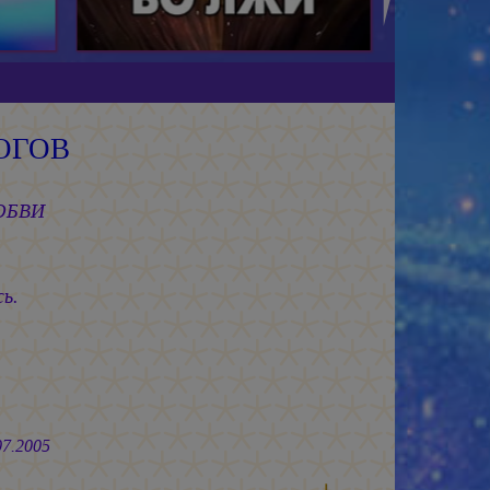
ОГОВ
ЛЮБВИ
ь.
005