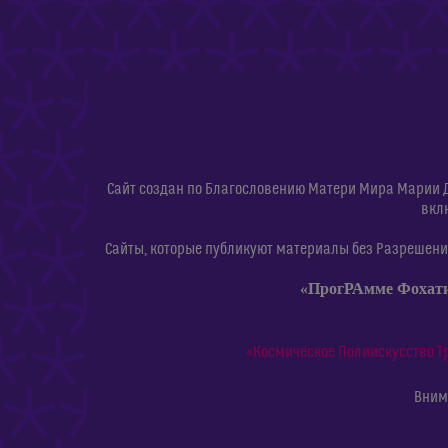
Сайт создан по Благословению Матери Мира Марии 
вкл
Сайты, которые публикуют материалы без Разрешения
«ПрогРАмме Фохат
«Космическое Полиискусство Т
Внима