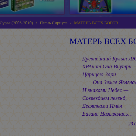
Сурья (2005-2010)
Песнь Сириуса
МАТЕРЬ ВСЕХ БОГОВ
МАТЕРЬ ВСЕХ Б
Древнейший Культ 
ХРАнит Она Внутри.
Царицею Зари
Она Земле Являлас
И знаками Небес —
Созвездием легенд,
Десятками Имён
Багана Называлась…
23.07.2