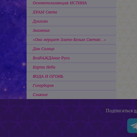
Основополагающая ИСТИНА
ХРАМ Света
Дуализм
Знамение
«Она мерцает Злато-Белым Светом…»
Дом Солнца
ВозРАЖДАние Руси
Карта Неба
ВОДА И ОГОНЬ
Гиперборея
Слияние
Подписаться
н