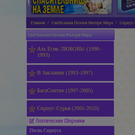
Главная
СакРАльная Поэзия Матери Мира
Сириус-
СакРАльная Поэзия Матери Мира
Азъ Есмь ЛЮБОВЬ! (1990-
1993)
В Заклании (1993-1997)
БагаСоитие (1997-2005)
Сириус-Сурья (2005-2010)
Поэтические Сборники
Песнь Сириуса