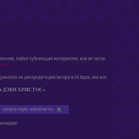
ание, любая публикация материалов, или их части,
тора
.
равлена на дискредитацию Автора и Её Идеи, они все
ии ДЭВИ ХРИСТОС»
.
СЛУШАТЬ РАДИО «ВИКТОРИЯ РА»
илоидов!