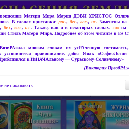
вописание Матери Мира
Марии ДЭВИ ХРИСТОС
Отлича
ого. В словах приставки:
рас-
,
бес-
,
вос-
,
ис-
Заменены на 
-
,
без-
,
воз-
,
из-
. Также, как и в некоторых словах:
«о»
на
ий Стиль Матери Мира. Подробнее об этом читайте в Её 
 Мира
О ПрогРАмме «ЮСМАЛОС»
Библиотека
Защит
ВозвРАтила многим словам их утРАченную светимость, 
в устоявшееся правописание, дабы Язык «СофиоЛогии
Приблизился к ИзНАЧАльному — Сурьскому-Солнечному»
(Виктория ПреобРАж
СофиоЛогия Матери Мира
Живое Слово Матери Мир
Статьи, Книги, Видео, Аудио 
е не показывать
ира
Пророчества о Явлении Матери Мира
Молитва Света