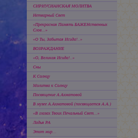
СИРИУСИАНСКАЯ МОЛИТВА
Нетварный Свет
«Прекрасная Память БАЖЕНственных
Слов...»
«О Ты, Забытая Исида!..»
ВОЗРАЖДАНИЕ
«О, Великая Исида!..»
Сны
К Солнцу
Молитва к Солнцу
Посвящение А.Ахматовой
В музее А.Ахматовой (посвящается А.А.)
«В глазах Твоих Печальный Свет...»
Ладья РА
Этот мир…