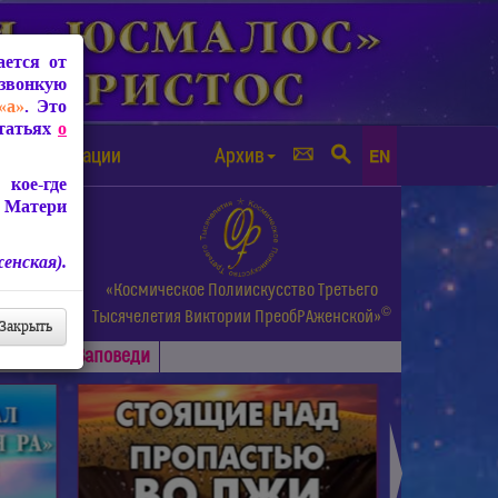
ется от
звонкую
«а»
. Это
Статьях
о
а от чипизации
Архив
EN
кое-где
 Матери
енская).
а.
«Космическое Полиискусство Третьего
©
и др.
Тысячелетия
Виктории ПреобРАженской»
Закрыть
Основные
Заповеди
►