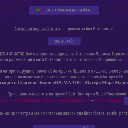
ВСЕ СТРАНИЦЫ САЙТА
:
Архивная версия Сайта
для просмотра без Интернета
СКАЧАТЬ САЙТ
ДЭВИ ХРИСТОС. Все материалы защищены Авторским Правом. Тиражиров
ючая размещение в сети Интернет, возможны только с Разрешения
Ав
 Автора, нарушают закон об Авторских Правах, и их деятельность нап
являются ложными и не имеют никакого отношения к Автору и Её
изации и Спасения Земли «ЮСМАЛОС» Матери Мира Мар
Приглашаем посетить Авторский Сайт Виктории ПреобРАженской
©
ретьего Тысячелетия Виктории ПреобРАженской»
—
VictoriaRA.com
ние! Просмотр Сайта смертельно опасен для биороботов, зомби, репт