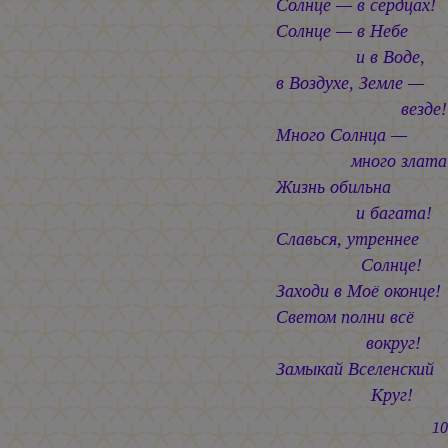
Солнце — в сердцах!
Солнце — в Небе
и в Воде,
в Воздухе, Земле —
везде!
Много Солнца —
много злата
Жизнь обильна
и багата!
Славься, утреннее
Солнце!
Заходи в Моё оконце!
Светом полни всё
вокруг!
Замыкай Вселенский
Круг!
10.02.