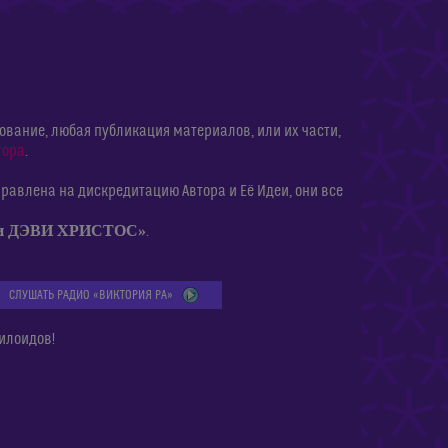
ание, любая публикация материалов, или их части,
тора
.
равлена на дискредитацию Автора и Её Идеи, они все
ии ДЭВИ ХРИСТОС»
.
СЛУШАТЬ РАДИО «ВИКТОРИЯ РА»
илоидов!