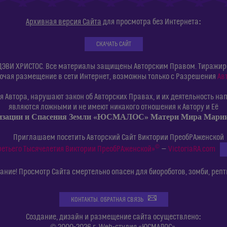
:
Архивная версия Сайта
для просмотра без Интернета
СКАЧАТЬ САЙТ
ДЭВИ ХРИСТОС. Все материалы защищены Авторским Правом. Тиражиров
ючая размещение в сети Интернет, возможны только с Разрешения
Ав
 Автора, нарушают закон об Авторских Правах, и их деятельность нап
являются ложными и не имеют никакого отношения к Автору и Её
изации и Спасения Земли «ЮСМАЛОС» Матери Мира Мар
Приглашаем посетить Авторский Сайт Виктории ПреобРАженской
©
ретьего Тысячелетия Виктории ПреобРАженской»
—
VictoriaRA.com
ние! Просмотр Сайта смертельно опасен для биороботов, зомби, репт
КОНТАКТЫ. ОБРАТНАЯ СВЯЗЬ
:
Создание, дизайн и размещение сайта осуществлено
© 2000-2026 г. Web-студия «ЮСМАЛОС».