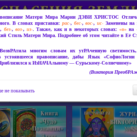
вописание Матери Мира
Марии ДЭВИ ХРИСТОС
Отлича
ого. В словах приставки:
рас-
,
бес-
,
вос-
,
ис-
Заменены на 
-
,
без-
,
воз-
,
из-
. Также, как и в некоторых словах:
«о»
на
ий Стиль Матери Мира. Подробнее об этом читайте в Её 
 Мира
О ПрогРАмме «ЮСМАЛОС»
Библиотека
Защит
ВозвРАтила многим словам их утРАченную светимость, 
в устоявшееся правописание, дабы Язык «СофиоЛогии
Приблизился к ИзНАЧАльному — Сурьскому-Солнечному»
(Виктория ПреобРАж
СофиоЛогия Матери Мира
Живое Слово Матери Мир
Статьи, Книги, Видео, Аудио 
е не показывать
ира
Пророчества о Явлении Матери Мира
Молитва Света