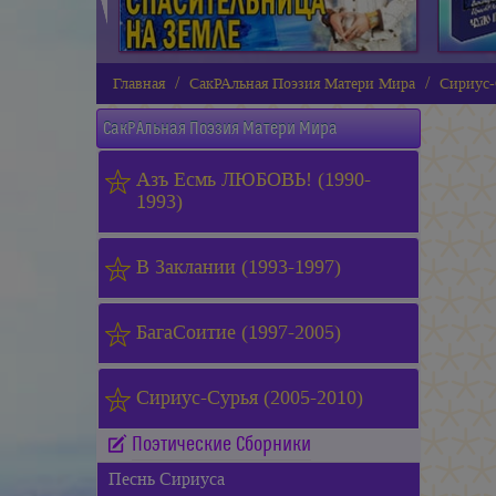
Главная
СакРАльная Поэзия Матери Мира
Сириус-
СакРАльная Поэзия Матери Мира
Азъ Есмь ЛЮБОВЬ! (1990-
1993)
В Заклании (1993-1997)
БагаСоитие (1997-2005)
Сириус-Сурья (2005-2010)
Поэтические Сборники
Песнь Сириуса