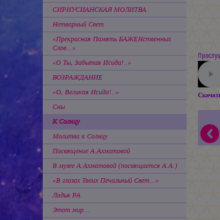
СИРИУСИАНСКАЯ МОЛИТВА
Нетварный Свет
«Прекрасная Память БАЖЕНственных
Слов...»
Прослуш
«О Ты, Забытая Исида!..»
ВОЗРАЖДАНИЕ
«О, Великая Исида!..»
Скачат
Сны
К Солнцу
Молитва к Солнцу
Посвящение А.Ахматовой
В музее А.Ахматовой (посвящается А.А.)
«В глазах Твоих Печальный Свет...»
Ладья РА
Этот мир…