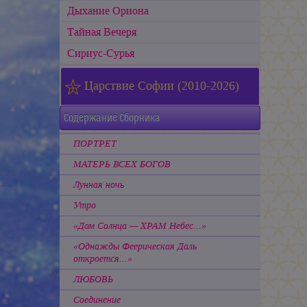
Дыхание Ориона
Тайная Вечеря
Сириус-Сурья
Царствие Софии (2010-2026)
Содержание Сборника
ПОРТРЕТ
МАТЕРЬ ВСЕХ БОГОВ
Лунная ночь
Утро
«Дом Солнца — ХРАМ Небес...»
«Однажды Феерическая Даль
откроется...»
ЛЮБОВЬ
Соединение