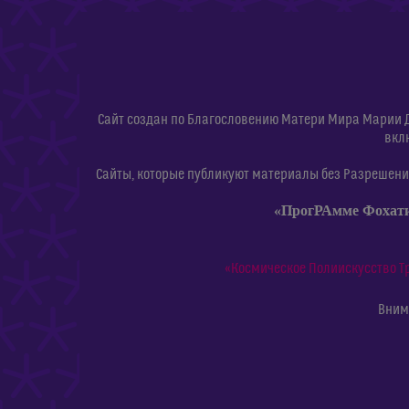
Сайт создан по Благословению Матери Мира Марии 
вкл
Сайты, которые публикуют материалы без Разрешения
«ПрогРАмме Фохат
«Космическое Полиискусство Т
Внима