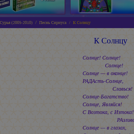
Сурья (2005-2010)
Песнь Сириуса
К Солнцу
К Солнцу
Солнце! Солнце!
Солнце!
Солнце — в оконце!
РАДАсть-Cолнце,
Славься!
Солнце-Багатство!
Солнце, Являйся!
С Возтока, с Изтока!
РАзливайс
Солнце — в глазах,