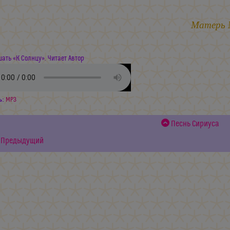
Матерь
ать «К Солнцу». Читает Автор
ь:
MP3
Песнь Сириуса
Предыдущий