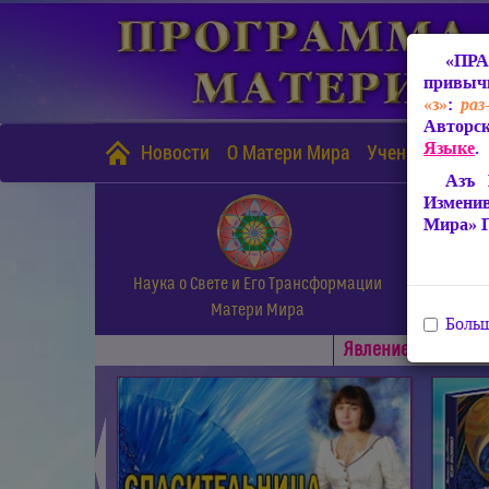
«ПРА
привычн
«з»
:
раз
Авторск
Языке
.
Новости
О Матери Мира
Учение Матери
Азъ 
Измени
Мира» 
Наука о Свете и Его Трансформации
Матери Мира
Больш
Явлениe Матери М
◄