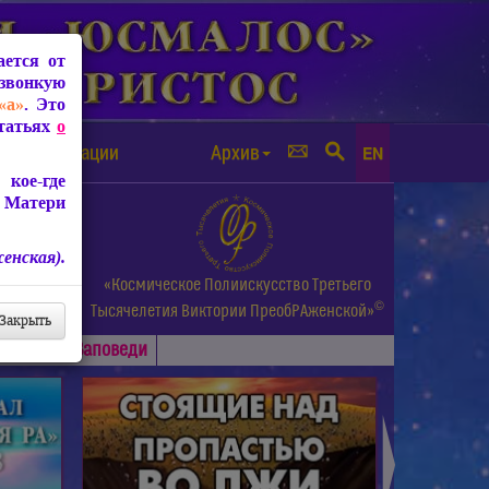
ется от
звонкую
«а»
. Это
Статьях
о
а от чипизации
Архив
EN
кое-где
 Матери
енская).
а.
«Космическое Полиискусство Третьего
©
и др.
Тысячелетия
Виктории ПреобРАженской»
Закрыть
Основные
Заповеди
►