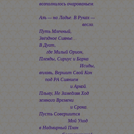
возполнилось очарованьем.
Азъ — на Ладье. В Руках —
весло.
Путь Млечный,
Звёздное Сиянье…
В Дуат,
где Милый Орион,
Плеяды, Сириус и Барка
Исиды,
вплавь, Вершит Свой Кон
под РА Сиянием
и Аркой.
Плыву, Не Замедляя Ход
земного Времени
и Срока.
Пусть Совершится
Мой Уход
в Надмирный План