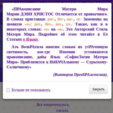
«ПРАвописание Матери Мира
Марии ДЭВИ ХРИСТОС
Отличается от привычного.
В словах приставки:
рас-
,
бес-
,
вос-
,
ис-
Заменены на
звонкую
«з»
:
раз-
,
без-
,
воз-
,
из-
. Также, как и в
некоторых словах:
«о»
на
«а»
. Это Авторский Стиль
Матери Мира. Подробнее об этом читайте в Её
Статьях
о Языке
.
Азъ ВозвРАтила многим словам их утРАченную
светимость, кое-где Изменив устоявшееся
правописание, дабы Язык «СофиоЛогии Матери
Мира» Приблизился к ИзНАЧАльному — Сурьскому-
Солнечному»
Главная
СакРАльная Поэзия Матери Мира
(Виктория ПреобРАженская).
Сириус-Сурья (2005-2010)
Дыхание Ориона
Весна 2)
Закрыть
Больше не показывать
Весна 2)
…Всё взтрепенулось,
ожило,