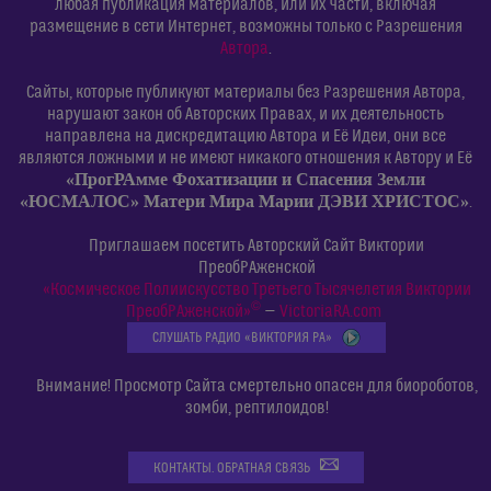
любая публикация материалов, или их части, включая
размещение в сети Интернет, возможны только с Разрешения
Автора
.
Сайты, которые публикуют материалы без Разрешения Автора,
нарушают закон об Авторских Правах, и их деятельность
направлена на дискредитацию Автора и Её Идеи, они все
являются ложными и не имеют никакого отношения к Автору и Её
«ПрогРАмме Фохатизации и Спасения Земли
«ЮСМАЛОС» Матери Мира Марии ДЭВИ ХРИСТОС»
.
Приглашаем посетить Авторский Сайт Виктории
ПреобРАженской
«Космическое Полиискусство Третьего Тысячелетия Виктории
©
ПреобРАженской»
—
VictoriaRA.com
СЛУШАТЬ РАДИО «ВИКТОРИЯ РА»
Внимание! Просмотр Сайта смертельно опасен для биороботов,
зомби, рептилоидов!
КОНТАКТЫ. ОБРАТНАЯ СВЯЗЬ