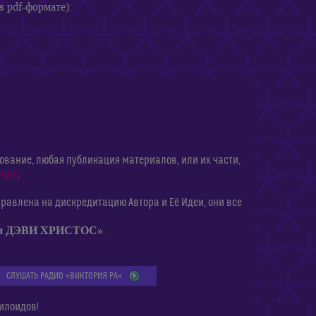
в pdf-формате):
ание, любая публикация материалов, или их части,
тора
.
равлена на дискредитацию Автора и Её Идеи, они все
ии ДЭВИ ХРИСТОС»
.
СЛУШАТЬ РАДИО «ВИКТОРИЯ РА»
илоидов!