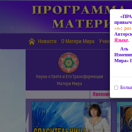
«ПРА
привычн
«з»
:
раз
Авторск
Языке
.
Новости
О Матери Мира
Учение Матери
Азъ 
Измени
Мира» 
Наука о Свете и Его Трансформации
Матери Мира
Больш
Явлениe Матери М
◄