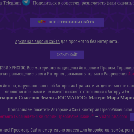
а Telegram
Поделиться в соцсетях, разпечатать (или скачать 
ВСЕ СТРАНИЦЫ САЙТА
:
Архивная версия Сайта
для просмотра без Интернета
СКАЧАТЬ САЙТ
ДЭВИ ХРИСТОС. Все материалы защищены Авторским Правом. Тиражиров
ючая размещение в сети Интернет, возможны только с Разрешения
Ав
 Автора, нарушают закон об Авторских Правах, и их деятельность нап
являются ложными и не имеют никакого отношения к Автору и Её
изации и Спасения Земли «ЮСМАЛОС» Матери Мира Мар
Приглашаем посетить Авторский Сайт Виктории ПреобРАженской
©
ретьего Тысячелетия Виктории ПреобРАженской»
—
VictoriaRA.com
ние! Просмотр Сайта смертельно опасен для биороботов, зомби, репт