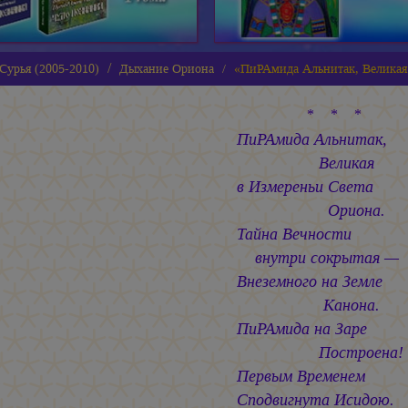
Сурья (2005-2010)
Дыхание Ориона
«ПиРАмида Альнитак, Великая.
* * *
ПиРАмида Альнитак,
Великая
в Измереньи Света
Ориона.
Тайна Вечности
внутри сокрытая —
Внеземного на Земле
Канона.
ПиРАмида на Заре
Построена!
Первым Временем
Сподвигнута Исидою.