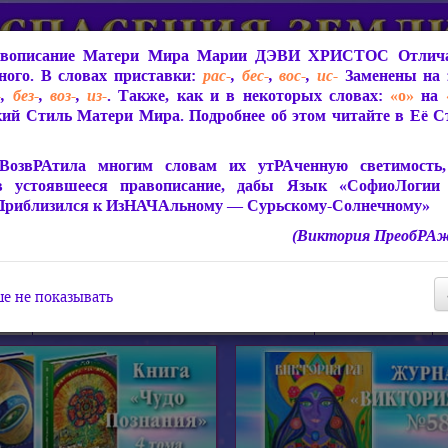
вописание Матери Мира
Марии ДЭВИ ХРИСТОС
Отлича
ого. В словах приставки:
рас-
,
бес-
,
вос-
,
ис-
Заменены на 
-
,
без-
,
воз-
,
из-
. Также, как и в некоторых словах:
«о»
на
ий Стиль Матери Мира. Подробнее об этом читайте в Её 
 Мира
О ПрогРАмме «ЮСМАЛОС»
Библиотека
Защит
ВозвРАтила многим словам их утРАченную светимость, 
в устоявшееся правописание, дабы Язык «СофиоЛогии
Приблизился к ИзНАЧАльному — Сурьскому-Солнечному»
(Виктория ПреобРАж
СофиоЛогия Матери Мира
Живое Слово Матери Мир
Статьи, Книги, Видео, Аудио 
е не показывать
ира
Пророчества о Явлении Матери Мира
Молитва Света