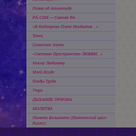
Поэма об Атлантиде
РА́-СИИ — Сиянию РА
«В Надмирном Плане Инобытия…»
Танец
Солнечное Злато
«Световое Пространство ЛЮБВИ...»
Моему Любимому
Моей Исиде
Плоды Труда
Утро
ДЫХАНИЕ ОРИОНА
МОЛИТВА
Памяти Бальмонта
(Поэтический цикл-
диалог)