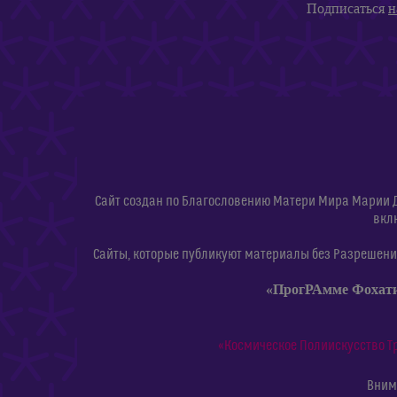
Подписаться
н
Сайт создан по Благословению Матери Мира Марии 
вкл
Сайты, которые публикуют материалы без Разрешения
«ПрогРАмме Фохат
«Космическое Полиискусство Т
Внима