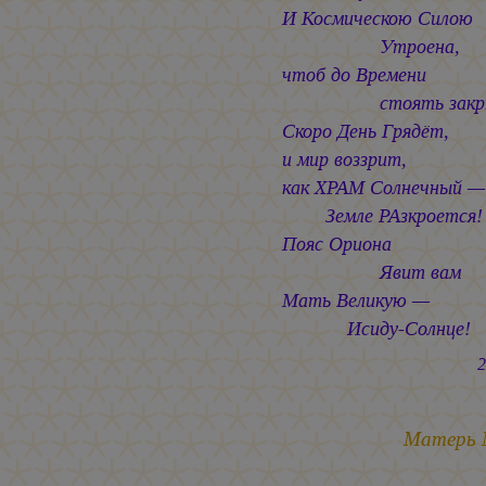
И Космическою Силою
Утроена,
чтоб до Времени
стоять закры
Скоро День Грядёт,
и мир воззрит,
как ХРАМ Солнечный —
Земле РАзкроется!
Пояс Ориона
Явит вам
Мать Великую —
Исиду-Солнце!
2.01.2
Матерь