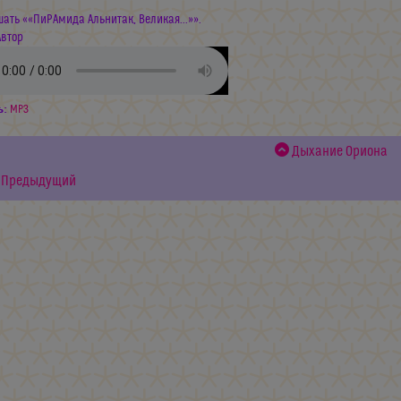
ать ««ПиРАмида Альнитак, Великая...»».
Автор
ь:
MP3
Дыхание Ориона
Предыдущий