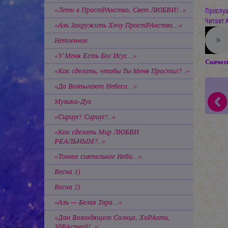
«Лети в ПростРАнство, Свет ЛЮБВИ!..»
Прослуш
Читает 
«Азъ Закружить Хочу ПростРАнство...»
Нетленное
«У Меня Есть Бог Исус...»
Скачат
«Как сделать, чтобы Ты Меня Простил?..»
«Да Возпылают Небеса...»
Музыка-Дух
«Сириус! Сириус!..»
«Как сделать Мир ЛЮБВИ
РЕАЛЬНЫМ?..»
«Тонкое сиятельное Небо...»
Весна 1)
Весна 2)
«Азъ — Белая Тара...»
«Дом Возходящего Солнца, ХоРАхти,
ЗдРАствуй!..»