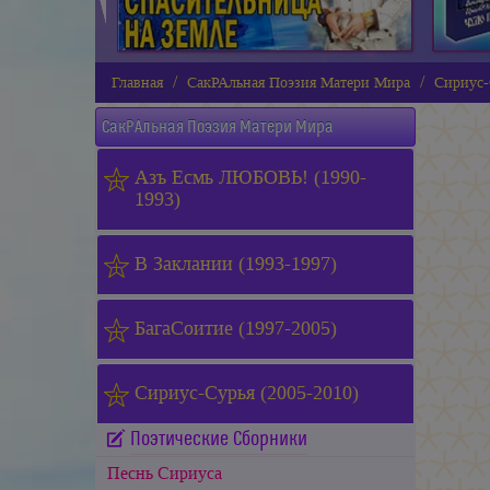
Главная
СакРАльная Поэзия Матери Мира
Сириус-
СакРАльная Поэзия Матери Мира
Азъ Есмь ЛЮБОВЬ! (1990-
1993)
В Заклании (1993-1997)
БагаСоитие (1997-2005)
Сириус-Сурья (2005-2010)
Поэтические Сборники
Песнь Сириуса