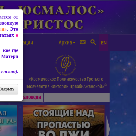
ется от
звонкую
«а»
. Это
Статьях
о
а от чипизации
Архив
EN
кое-где
 Матери
енская).
а.
«Космическое Полиискусство Третьего
©
и др.
Тысячелетия
Виктории ПреобРАженской»
Закрыть
Основные
Заповеди
►