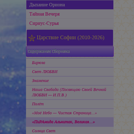
Дыхание Ориона
Тайная Вечеря
Сириус-Сурья
Царствие Софии (2010-2026)
Содержание Сборника
Бирюза
Свет ЛЮБВИ
Знамение
Наша Свабада (Посвящаю Своей Вечной
ЛЮБВИ — И.П.В.)
Полёт
«Моё Небо — Чистая Страница...»
«ПиРАмида Альнитак, Великая...»
Солнца Свет