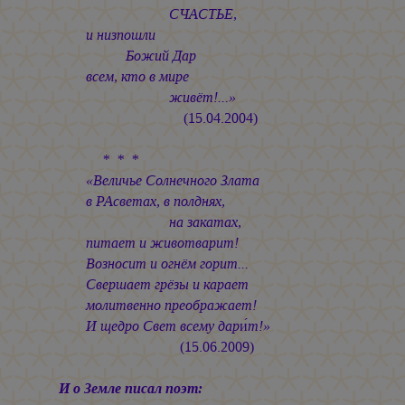
СЧАСТЬЕ,
и низпошли
Божий Дар
всем, кто в мире
живёт!...»
(15.04.2004)
* * *
«Величье Солнечного Злата
в РАсветах, в полднях,
на закатах,
питает и животварит!
Возносит и огнём горит...
Свершает грёзы и карает
молитвенно преображает!
И щедро Свет всему дари́т!»
(15.06.2009)
И о Земле писал поэт: