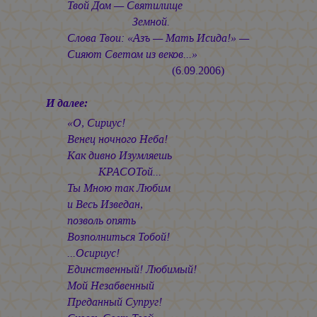
Твой Дом — Святилище
Земной.
Слова Твои: «Азъ — Мать Исида!» —
Сияют Светом из веков...»
(6.09.2006)
И далее:
«О, Сириус!
Венец ночного Неба!
Как дивно Изумляешь
КРАСОТой...
Ты Мною так Любим
и Весь Изведан,
позволь опять
Возполниться Тобой!
...Осириус!
Единственный! Любимый!
Мой Незабвенный
Преданный Супруг!