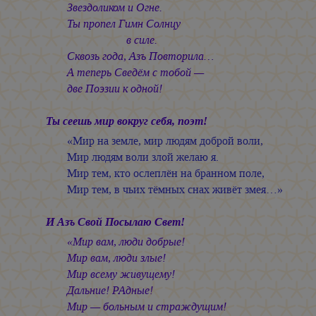
Звездоликом и Огне.
Ты пропел Гимн Солнцу
в силе.
Сквозь года, Азъ Повторила…
А теперь Сведём с тобой —
две Поэзии к одной!
Ты сеешь мир вокруг себя, поэт!
«Мир на земле, мир людям доброй воли,
Мир людям воли злой желаю я.
Мир тем, кто ослеплён на бранном поле,
Мир тем, в чьих тёмных снах живёт змея…»
И Азъ Свой Посылаю Свет!
«Мир вам, люди добрые!
Мир вам, люди злые!
Мир всему живущему!
Дальние! РАдные!
Мир — больным и страждущим!