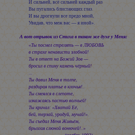
И сильней, всё сильней каждый раз
Вы пугались блистающих глаз.
И вы дрогнули все предо мной,
Увидав, что меж вас — я иной».
А вот отрывок из Стиха в таком же духе у Меня:
«Ты посмел стрелять — в ЛЮБОВЬ
в страхе ненависти злобной!
Ты в ответ на Божий Зов —
бросил в спину камень чёрный!
...
Ты давил Меня в толпе,
раздирая платье в клочья!..
Ты смеялся в слепоте,
изкажаясь пастью волчьей!
Ты кричал: «Хватай Её,
бей, терзай, уродуй, мучай!».
Ты съедал Меня Живьём,
брызгая слюной вонючей!..»