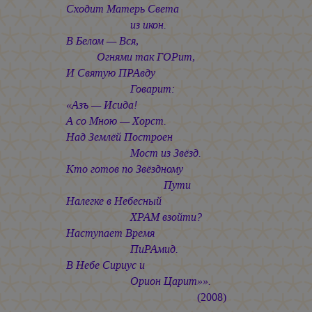
Сходит Матерь Света
из икон.
В Белом — Вся,
Огнями так ГОРит,
И Святую ПРАвду
Говарит:
«Азъ — Исида!
А со Мною — Хорст.
Над Землёй Построен
Мост из Звёзд.
Кто готов по Звёздному
Пути
Налегке в Небесный
ХРАМ взойти?
Наступает Время
ПиРАмид.
В Небе Сириус и
Орион Царит»».
(2008)