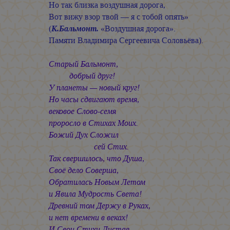
Но так близка воздушная дорога,
Вот вижу взор твой — я с тобой опять»
(
К.Бальмонт.
«Воздушная дорога».
Памяти Владимира Сергеевича Соловьёва).
Старый Бальмонт,
добрый друг!
У планеты — новый круг!
Но часы сдвигают время,
вековое Слово-семя
проросло в Стихах Моих.
Божий Дух Сложил
сей Стих.
Так свершилось, что Душа,
Своё дело Соверша,
Обратилась Новым Летом
и Явила Мудрость Света!
Древний том Держу в Руках,
и нет времени в веках!
И Свои Стихи Листая,