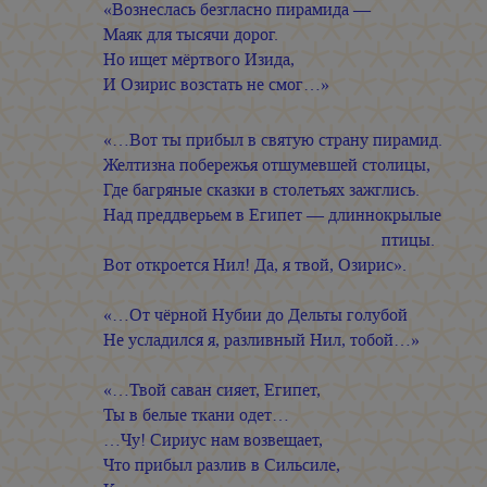
«Вознеслась безгласно пирамида —
Маяк для тысячи дорог.
Но ищет мёртвого Изида,
И Озирис возстать не смог…»
«…Вот ты прибыл в святую страну пирамид.
Желтизна побережья отшумевшей столицы,
Где багряные сказки в столетьях зажглись.
Над преддверьем в Египет — длиннокрылые
птицы.
Вот откроется Нил! Да, я твой, Озирис».
«…От чёрной Нубии до Дельты голубой
Не усладился я, разливный Нил, тобой…»
«…Твой саван сияет, Египет,
Ты в белые ткани одет…
…Чу! Сириус нам возвещает,
Что прибыл разлив в Сильсиле,