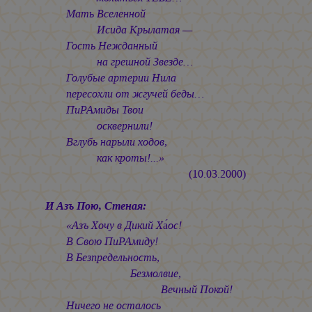
Мать Вселенной
Исида Крылатая —
Гость Нежданный
на грешной Звезде…
Голубые артерии Нила
пересохли от жгучей беды…
ПиРАмиды Твои
осквернили!
Вглубь нарыли ходов,
как кроты!...»
(10.03.2000)
И Азъ Пою, Стеная:
«Азъ Хочу в Дикий Ха́ос!
В Свою ПиРАмиду!
В Безпредельность,
Безмолвие,
Вечный Покой!
Ничего не осталось