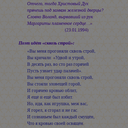
Отчего, тогда Христовый Дух
прячешь под замком железной дверцы?
Словно Воланд, вырвавший из рук
Маргариты пламенное сердце…»
(23.01.1994)
Поэт идёт «сквозь строй»:
«Вы меня прогоняли сквозь строй,
Вы кричали: «Удвой и утрой,
В десять раз, во сто раз горячей
Пусть узнает удар палачей».
Вы меня прогоняли сквозь строй,
Вы стояли зловещей горой,
И горячею кровью облит,
Я ещё и ещё был избит.
Но, идя, как игрушка, меж вас,
Я горел, я сгорал и не гас.
И сознаньем был каждый смущён,
Что я кровью своей освящён.