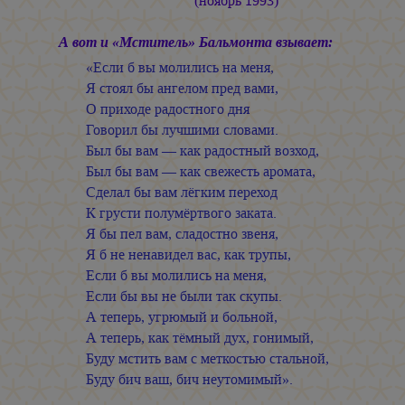
(ноябрь 1993)
А вот и «Мститель» Бальмонта взывает:
«Если б вы молились на меня,
Я стоял бы ангелом пред вами,
О приходе радостного дня
Говорил бы лучшими словами.
Был бы вам — как радостный возход,
Был бы вам — как свежесть аромата,
Сделал бы вам лёгким переход
К грусти полумёртвого заката.
Я бы пел вам, сладостно звеня,
Я б не ненавидел вас, как трупы,
Если б вы молились на меня,
Если бы вы не были так скупы.
А теперь, угрюмый и больной,
А теперь, как тёмный дух, гонимый,
Буду мстить вам с меткостью стальной,
Буду бич ваш, бич неутомимый».