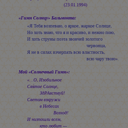
(23.01.1994)
«Гимн Солнцу» Бальмонта:
«Я Тебя возпеваю, о яркое, жаркое Солнце,
Но хоть знаю, что я и красиво, и нежно пою,
И хоть струны поэта звончей золотого
червонца,
Я не в силах изчерпать всю властность,
всю чару твою».
Мой «Солнечный Гимн»:
«…О, Изобильное
Свя́тое Солнце,
ЗдРАвствуй!
Светом взкружи
в Небесах
Возход!
И низпошли всем,
кто любит —