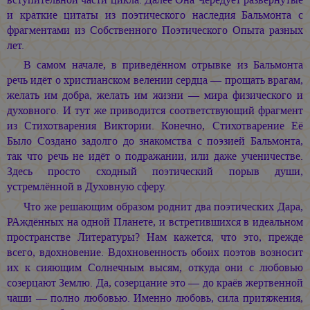
и краткие цитаты из поэтического наследия Бальмонта с
фрагментами из Собственного Поэтического Опыта разных
лет.
В самом начале, в приведённом отрывке из Бальмонта
речь идёт о христианском велении сердца — прощать врагам,
желать им добра, желать им жизни — мира физического и
духовного. И тут же приводится соответствующий фрагмент
из Стихотварения Виктории. Конечно, Стихотварение Её
Было Создано задолго до знакомства с поэзией Бальмонта,
так что речь не идёт о подражании, или даже ученичестве.
Здесь просто сходный поэтический порыв души,
устремлённой в Духовную сферу.
Что же решающим образом роднит два поэтических Дара,
РАждённых на одной Планете, и встретившихся в идеальном
пространстве Литературы? Нам кажется, что это, прежде
всего, вдохновение. Вдохновенность обоих поэтов возносит
их к сияющим Солнечным высям, откуда они с любовью
созерцают Землю. Да, созерцание это — до краёв жертвенной
чаши — полно любовью. Именно любовь, сила притяжения,