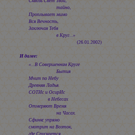
Сквозь Свет Твой,
тайно,
Проплывает мимо
Вся Вечность,
Заключая Тебя
в Круг...»
(26.01.2002)
И далее:
«...В Совершенном Круге
Бытия
Мчит по Небу
Древняя Ладья.
СОТИс и ОсирИс
в Небесах
Отмеряют Время
на Часах.
Сфинкс упрямо
смотрит на Возток,
где Спускается