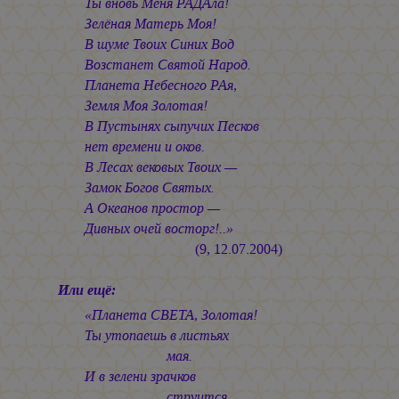
Ты вновь Меня РАДАла!
Зелёная Матерь Моя!
В шуме Твоих Синих Вод
Возстанет Святой Народ.
Планета Небесного РАя,
Земля Моя Золотая!
В Пустынях сыпучих Песков
нет времени и оков.
В Лесах вековых Твоих —
Замок Богов Святых.
А Океанов простор —
Дивных очей восторг!..»
(9, 12.07.2004)
Или ещё:
«Планета СВЕТА, Золотая!
Ты утопаешь в листьях
мая.
И в зелени зрачков
струится