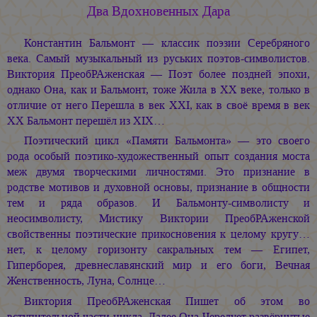
Два Вдохновенных Дара
Константин Бальмонт — классик поэзии Серебряного
века. Самый музыкальный из руських поэтов-символистов.
Виктория ПреобРАженская — Поэт более поздней эпохи,
однако Она, как и Бальмонт, тоже Жила в XX веке, только в
отличие от него Перешла в век XXI, как в своё время в век
XX Бальмонт перешёл из XIX…
Поэтический цикл «Памяти Бальмонта» — это своего
рода особый поэтико-художественный опыт создания моста
меж двумя творческими личностями. Это признание в
родстве мотивов и духовной основы, признание в общности
тем и ряда образов. И Бальмонту-символисту и
неосимволисту, Мистику Виктории ПреобРАженской
свойственны поэтические прикосновения к целому кругу…
нет, к целому горизонту сакральных тем — Египет,
Гиперборея, древнеславянский мир и его боги, Вечная
Женственность, Луна, Солнце…
Виктория ПреобРАженская Пишет об этом во
вступительной части цикла. Далее Она Чередует развёрнутые