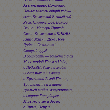
Азъ, внезапно, Понимаю:
Наших мыслей общий ход —
есть Вселенский Вечный код!
Русь. Славяне. Бог. Возход.
Вечной Матери Приход.
Свет. Вселенская ЛЮБОВЬ.
Книга Жизни. Духа Новь.
Добрый Бальмонт!
Старый друг!
В общности — единства дух!
Мы с тобой Поём о Небе,
о ЛЮБВИ, Земле и хлебе!
О славянах и темнице,
о Крылатой Белой Птице,
Трисмегисте и Египте,
Древней тайне манускрипта,
о стране Гиперборее,
Музыке, Луне и древе,
о Яриле, Перуне