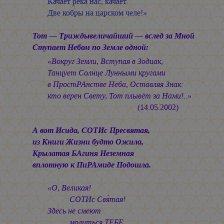
Качает река нас, качает.
Две кобры на царском челе!»
Тот — Триждывеличайший — вслед за Мной
Ступает Небом по Земле одной:
«Вокруг Земли, Вступая в Зодиак,
Танцует Солнце Лунными кругами
в ПростРАнстве Неба, Оставляя Знак:
кто верен Свету, Тот плывёт за Нами!..»
(14.05.2002)
А вот Исида, СОТИс Пресвятая,
из Книги Жизни будто Ожила,
Крылатая БАгиня Неземная
вплотную к ПиРАмиде Подошла.
«О, Великая!
СОТИс Свя́тая!
Здесь не смеют
молиться ТЕБЕ…