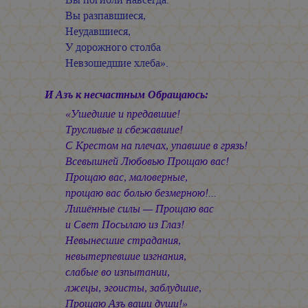
Вы разпавшиеся,
Неудавшиеся,
У дорожного столба
Невзошедшие хлеба».
И Азъ к несчастным Обращаюсь:
«Ушедшие и предавшие!
Трусливые и сбежавшие!
С Крестом на плечах, упавшие в грязь!
Всевышней Любовью Прощаю вас!
Прощаю вас, маловерные,
прощаю вас болью безмерною!...
Лишённые силы — Прощаю вас
и Свет Посылаю из Глаз!
Невынесшие страдания,
невытерпевшие изгнания,
слабые во изпытании,
лжецы, эгоисты, заблудшие,
Прощаю Азъ ваши души!»