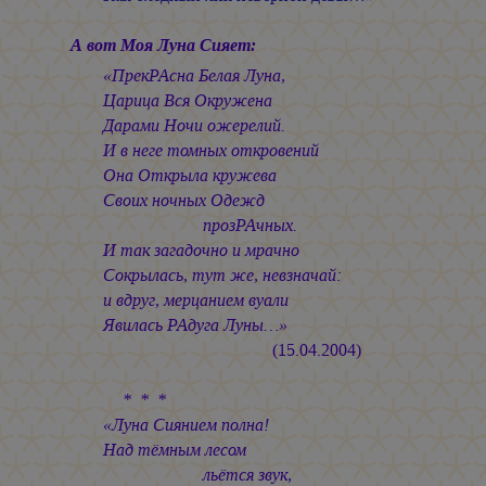
А вот Моя Луна Сияет:
«ПрекРАсна Белая Луна,
Царица Вся Окружена
Дарами Ночи ожерелий.
И в неге томных откровений
Она Открыла кружева
Своих ночных Одежд
прозРАчных.
И так загадочно и мрачно
Сокрылась, тут же, невзначай:
и вдруг, мерцанием вуали
Явилась РАдуга Луны…»
(15.04.2004)
* * *
«Луна Сиянием полна!
Над тёмным лесом
льётся звук,