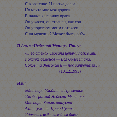
Я в застенке. И пытка долга.
Но мечта мне моя дорога.
В палаче я не вижу врага.
Он ужасен, он странен, как сон.
Он упорством моим потрясён.
Я ли мученик? Может быть, он?»
И Азъ в «Небесной Узнице» Пишу:
«…во стенах Скована цепями ложьими,
в охапке демонов — Вся Оклеветана,
Сокрыта дъяволом и — под запретами…»
(10.12.1993)
Или:
«Мне пора Уходить в Превечное —
Узкой Тропкой Небесно-Млечною…
Мне пора, Земля, отпусти!
Азъ — уже на Краю Пути…
Удаляюсь всё с каждым днём,