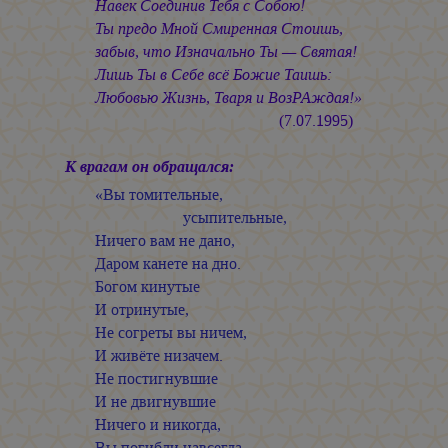
Навек Соединив Тебя с Собою!
Ты предо Мной Смиренная Стоишь,
забыв, что Изначально Ты — Святая!
Лишь Ты в Себе всё Божие Таишь:
Любовью Жизнь, Тваря и ВозРАждая!»
(7.07.1995)
К врагам он обращался:
«Вы томительные,
усыпительные,
Ничего вам не дано,
Даром канете на дно.
Богом кинутые
И отринутые,
Не согреты вы ничем,
И живёте низачем.
Не постигнувшие
И не двигнувшие
Ничего и никогда,
Вы погибли навсегда.