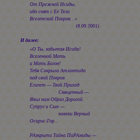
От Прежней Исиды,
ибо снят с Её Тела
Вселенский Покров…»
(8.09.2001)
И далее:
«О Ты, забытая Исида!
Вселенной Мать
и Мать Богов!
Тебя Сокрыла Атлантида
под свой Покров.
Египет — Твой Приход
Священный —
Явил нам Образ Дорогой.
Супруг и Сын —
навеки Верный
Осирис-Гор…
РАзкрыта Тайна ПиРАмиды —