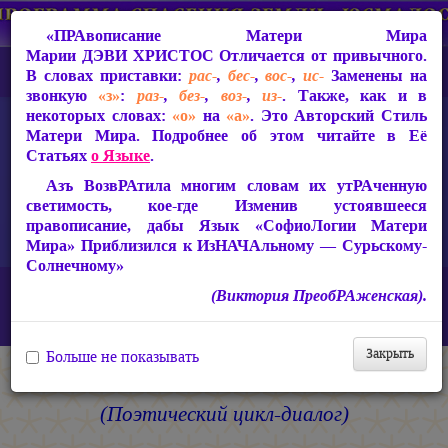
«ПРАвописание Матери Мира
Марии ДЭВИ ХРИСТОС
Отличается от привычного.
В словах приставки:
рас-
,
бес-
,
вос-
,
ис-
Заменены на
звонкую
«з»
:
раз-
,
без-
,
воз-
,
из-
. Также, как и в
некоторых словах:
«о»
на
«а»
. Это Авторский Стиль
Матери Мира. Подробнее об этом читайте в Её
Статьях
о Языке
.
Азъ ВозвРАтила многим словам их утРАченную
светимость, кое-где Изменив устоявшееся
правописание, дабы Язык «СофиоЛогии Матери
Мира» Приблизился к ИзНАЧАльному — Сурьскому-
Солнечному»
Главная
СакРАльная Поэзия Матери Мира
(Виктория ПреобРАженская).
Сириус-Сурья (2005-2010)
Дыхание Ориона
Памяти Бальмонта
(Поэтический цикл-диалог)
Закрыть
Больше не показывать
Памяти Бальмонта
(Поэтический цикл-диалог)