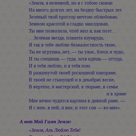
«Земля, я неземной, но я с тобою скован
На много долгих лет, на бездну быстрых лет.
Зелёный твой простор мечтою облюбован,
Земною красотой я сладко заколдован,
Ты мне позволила, чтоб жил я, как поэт…
…Зелёная звезда, планета изумруда,
Я так в тебе люблю безжалостность твою,
Ты не игрушка, нет, — ты ужас, блеск и чудо,
И ты спешишь — туда, хотя идёшь — оттуда,
И я тебя люблю, и я тебя пою.
В разкинутой твоей роскошной панораме,
В твоей не стынущей и в декабрях весне,
В вертепе, в мастерской, в тюрьме, в семье
и в храме
Мне вечно чудится картина в дивной раме, —
Я с нею, в ней, и вне, и этот сон — во мне».
А вот Мой Гимн Земле:
«Земля, Азъ Люблю Тебя!