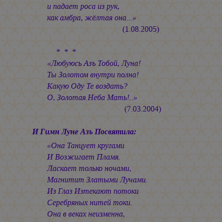
и падает роса из рук,
как амбра, жёлтая она...»
(1.08.2005)
* * *
«Любуюсь Азъ Тобой, Луна!
Ты Золотом внутри полна!
Какую Оду Те воздать?
О, Золотая Неба Мать!..»
(7.03.2004)
И Гимн Луне Азъ Посвятила:
«Она Танцует кругами
И Возжигает Пламя.
Ласкает только ночами,
Магнитит Златыми Лучами.
Из Глаз Изтекают потоки
Серебряных нитей токи.
Она в веках неизменна,