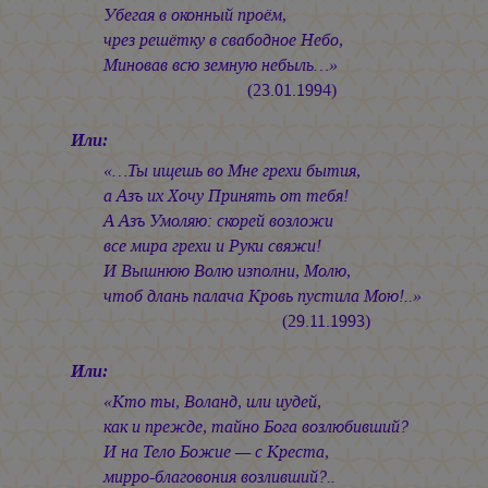
Убегая в оконный проём,
чрез решётку в свабодное Небо,
Миновав всю земную небыль…»
(23.01.1994)
Или:
«…Ты ищешь во Мне грехи бытия,
а Азъ их Хочу Принять от тебя!
А Азъ Умоляю: скорей возложи
все мира грехи и Руки свяжи!
И Вышнюю Волю изполни, Молю,
чтоб длань палача Кровь пустила Мою!..»
(29.11.1993)
Или:
«Кто ты, Воланд, или иудей,
как и прежде, тайно Бога возлюбивший?
И на Тело Божие — с Креста,
мирро-благовония возливший?..