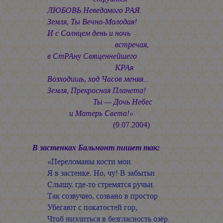
ЛЮБОВЬ Неведомого РАЯ.
Земля, Ты Вечно-Молодая!
И с Солнцем день и ночь
встречая,
в СтРАну Священнейшего
КРАя
Возходишь, ход Часов меняя...
Земля, Прекрасная Планета!
Ты — Дочь Небес
и Матерь Света!»
(9.07.2004)
В застенках Бальмонт пишет так:
«Переломаны кости мои.
Я в застенке. Но, чу! В забытьи
Слышу, где-то стремятся ручьи.
Так созвучно, созвано в простор
Убегают с покатостей гор,
Чтоб низлиться в безгласность озёр.