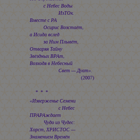
с Небес Воды
ИзТОк.
Вместе с РА
Осирис Возстаёт,
а Исида вслед
за Ним Плывёт,
Отваряя Тайну
Звёздных ВРАт,
Возходя в Небесный
Свет — Дуат».
(2007)
* * *
«Изверженье Семени
с Небес
ПРАРАждает
Чудо из Чудес:
Хорст, ХРИСТОС —
Знамением Времён