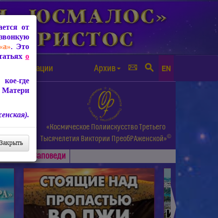
ется от
звонкую
«а»
. Это
Статьях
о
а от чипизации
Архив
EN
кое-где
 Матери
енская).
а.
«Космическое Полиискусство Третьего
©
и др.
Тысячелетия
Виктории ПреобРАженской»
Закрыть
Основные
Заповеди
►