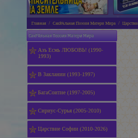
Главная
СакРАльная Поэзия Матери Мира
Царстви
СакРАльная Поэзия Матери Мира
Азъ Есмь ЛЮБОВЬ! (1990-
1993)
В Заклании (1993-1997)
БагаСоитие (1997-2005)
Сириус-Сурья (2005-2010)
Царствие Софии (2010-2026)