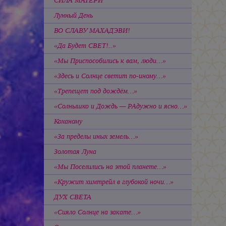
СИЛА МАТЕРИ
Лунный День
ВО СЛАВУ МАХАДЭВИ!
«Да Будет СВЕТ!..»
«Мы Приспособились к вам, люди…»
«Здесь и Солнце светит по-иному…»
«Трепещет под дождём…»
«Солнышко и Дождь — РАдужно и ясно…»
Коханому
«За пределы иных земель…»
Золотая Луна
«Мы Поселились на этой планете…»
«Кружит химтрейл в глубокой ночи…»
ДУХ СВЕТА
«Сияло Солнце на закате…»