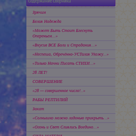
Содержание Сборника
Зрячим
Белая Надежда
«Может Быть Стоит Блеснуть
Опереньем...»
«Вкусив ВСЕ Боли и Страдания...»
«Неспеша, Обречённо-УСТалая Ухожу...»
«Только Начни Писать СТИХИ...»
28 ЛЕТ!
СОВЕРШЕНИЕ
«28 — совершенное число!..»
РАБЫ РЕПТИЛИЙ
Закат
«Солнышко можно ладонью прикрыть…»
«Огонь и Свет Слиялись Воедино...»