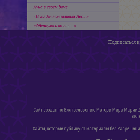
Луна в своём доме
«И глядел молчаливый Лес…»
«Обернулась во сны…»
Подписаться
н
Сайт создан по Благословению Матери Мира Марии 
вкл
Сайты, которые публикуют материалы без Разрешения