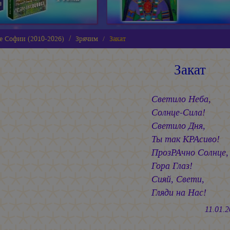
е Софии (2010-2026)
Зрячим
Закат
Закат
Светило Неба,
Солнце-Сила!
Светило Дня,
Ты так КРАсиво!
ПрозРАчно Солнце,
Гора Глаз!
Сияй, Свети,
Гляди на Нас!
11.01.20