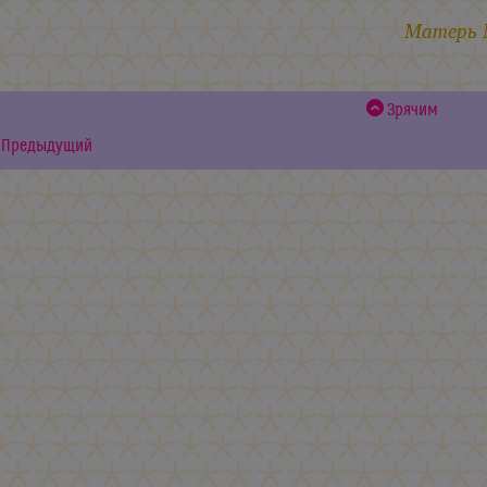
Матерь
Зрячим
Предыдущий