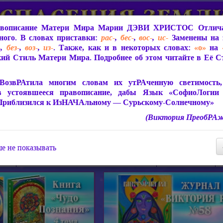
вописание Матери Мира
Марии ДЭВИ ХРИСТОС
Отлича
ого. В словах приставки:
рас-
,
бес-
,
вос-
,
ис-
Заменены на 
-
,
без-
,
воз-
,
из-
. Также, как и в некоторых словах:
«о»
на
ий Стиль Матери Мира. Подробнее об этом читайте в Её 
 Мира
О ПрогРАмме «ЮСМАЛОС»
Библиотека
Защит
ВозвРАтила многим словам их утРАченную светимость, 
в устоявшееся правописание, дабы Язык «СофиоЛогии
Приблизился к ИзНАЧАльному — Сурьскому-Солнечному»
(Виктория ПреобРАж
СофиоЛогия Матери Мира
Живое Слово Матери Мир
Статьи, Книги, Видео, Аудио 
е не показывать
ира
Пророчества о Явлении Матери Мира
Молитва Света