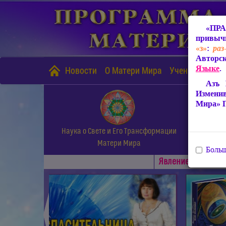
«ПРА
привычн
«з»
:
раз
Авторск
Языке
.
Новости
О Матери Мира
Учение Матери
Азъ 
Измени
Мира» 
Наука о Свете и Его Трансформации
Матери Мира
Больш
Явлениe Матери М
◄