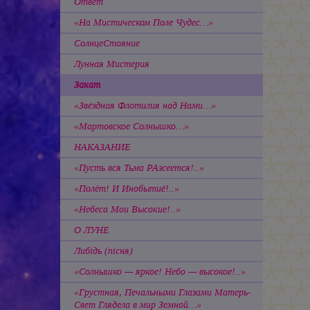
Ответ
«На Мистическом Поле Чудес…»
СолнцеСтояние
Лунная Мистерия
Закат
«Звёздная Флотилия над Нами…»
«Мартовское Солнышко…»
НАКАЗАНИЕ
«Пусть вся Тьма РАзсеется!..»
«Полёт! И Инобытиё!..»
«Небеса Мои Высокие!..»
О ЛУНЕ
Либiдь
(пiсня)
«Солнышко — яркое! Небо — высокое!..»
«Грустная, Печальными Глазами Матерь-
Свет Глядела в мир Земной…»