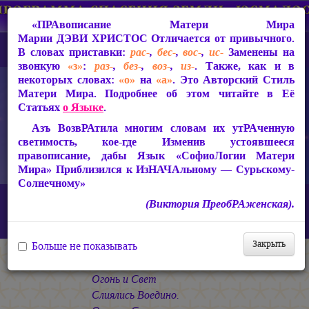
«ПРАвописание Матери Мира
Марии ДЭВИ ХРИСТОС
Отличается от привычного.
В словах приставки:
рас-
,
бес-
,
вос-
,
ис-
Заменены на
звонкую
«з»
:
раз-
,
без-
,
воз-
,
из-
. Также, как и в
некоторых словах:
«о»
на
«а»
. Это Авторский Стиль
Матери Мира. Подробнее об этом читайте в Её
Статьях
о Языке
.
Азъ ВозвРАтила многим словам их утРАченную
светимость, кое-где Изменив устоявшееся
правописание, дабы Язык «СофиоЛогии Матери
Мира» Приблизился к ИзНАЧАльному — Сурьскому-
Солнечному»
Главная
СакРАльная Поэзия Матери Мира
(Виктория ПреобРАженская).
Царствие Софии (2010-2026)
Зрячим
«Огонь и Свет Слиялись Воедино...»
Закрыть
Больше не показывать
* * *
Огонь и Свет
Слиялись Воедино.