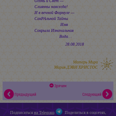
Огонь и Свет —
Слиянны навсегда!
И в вечной Формуле —
СакРАльной Тайны
Имя
Сокрыла Изначальная
Вода…
28.08.2018
Матерь Мира
Мария ДЭВИ ХРИСТОС
Зрячим
Предыдущий
Следующий
Подписаться
на Telegram
Поделиться в соцсетях,