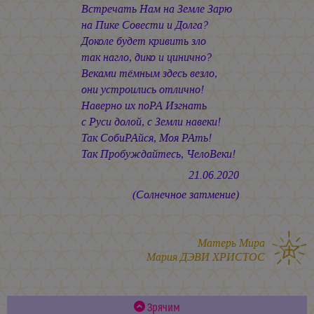
Встречать Нам на Земле Зарю
на Пике Совести и Долга?
Доколе будет кривить зло
так нагло, дико и цинично?
Веками тёмным здесь везло,
они устроились отлично!
Наверно их поРА Изгнать
с Руси долой, с Земли навеки!
Так СобиРАйся, Моя РАть!
Так Пробуждайтесь, ЧелоВеки!
21.06.2020
(Солнечное затмение)
Матерь Мира
Мария ДЭВИ ХРИСТОС
Зрячим