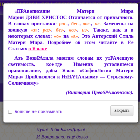
«ПРАвописание Матери Мира
Марии ДЭВИ ХРИСТОС
Отличается от привычного.
В словах приставки:
рас-
,
бес-
,
вос-
,
ис-
Заменены на
звонкую
«з»
:
раз-
,
без-
,
воз-
,
из-
. Также, как и в
некоторых словах:
«о»
на
«а»
. Это Авторский Стиль
Матери Мира. Подробнее об этом читайте в Её
Статьях
о Языке
.
Азъ ВозвРАтила многим словам их утРАченную
светимость, кое-где Изменив устоявшееся
правописание, дабы Язык «СофиоЛогии Матери
Мира» Приблизился к ИзНАЧАльному — Сурьскому-
Солнечному»
Главная
СакРАльная Поэзия Матери Мира
(Виктория ПреобРАженская).
Царствие Софии (2010-2026)
Зрячим
Луна в своём доме
Закрыть
Больше не показывать
Луна в своём доме
Луна! Тебя БлагоДарю!
И Вопрошаю: ещё долго