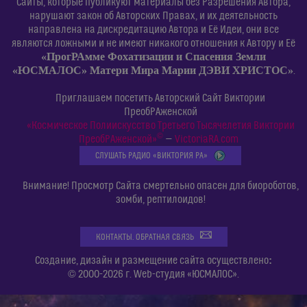
Сайты, которые публикуют материалы без Разрешения Автора,
нарушают закон об Авторских Правах, и их деятельность
направлена на дискредитацию Автора и Её Идеи, они все
являются ложными и не имеют никакого отношения к Автору и Её
«ПрогРАмме Фохатизации и Спасения Земли
«ЮСМАЛОС» Матери Мира Марии ДЭВИ ХРИСТОС»
.
Приглашаем посетить Авторский Сайт Виктории
ПреобРАженской
«Космическое Полиискусство Третьего Тысячелетия Виктории
©
ПреобРАженской»
—
VictoriaRA.com
СЛУШАТЬ РАДИО «ВИКТОРИЯ РА»
Внимание! Просмотр Сайта смертельно опасен для биороботов,
зомби, рептилоидов!
КОНТАКТЫ. ОБРАТНАЯ СВЯЗЬ
:
Создание, дизайн и размещение сайта осуществлено
© 2000-2026 г. Web-студия «ЮСМАЛОС».