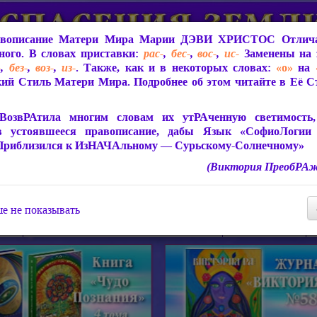
вописание Матери Мира
Марии ДЭВИ ХРИСТОС
Отлича
ого. В словах приставки:
рас-
,
бес-
,
вос-
,
ис-
Заменены на 
-
,
без-
,
воз-
,
из-
. Также, как и в некоторых словах:
«о»
на
ий Стиль Матери Мира. Подробнее об этом читайте в Её 
 Мира
О ПрогРАмме «ЮСМАЛОС»
Библиотека
Защит
ВозвРАтила многим словам их утРАченную светимость, 
в устоявшееся правописание, дабы Язык «СофиоЛогии
Приблизился к ИзНАЧАльному — Сурьскому-Солнечному»
(Виктория ПреобРАж
СофиоЛогия Матери Мира
Живое Слово Матери Мир
Статьи, Книги, Видео, Аудио 
е не показывать
ира
Пророчества о Явлении Матери Мира
Молитва Света