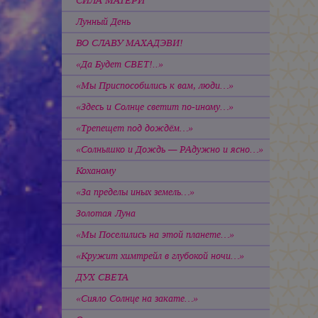
СИЛА МАТЕРИ
Лунный День
ВО СЛАВУ МАХАДЭВИ!
«Да Будет СВЕТ!..»
«Мы Приспособились к вам, люди…»
«Здесь и Солнце светит по-иному…»
«Трепещет под дождём…»
«Солнышко и Дождь — РАдужно и ясно…»
Коханому
«За пределы иных земель…»
Золотая Луна
«Мы Поселились на этой планете…»
«Кружит химтрейл в глубокой ночи…»
ДУХ СВЕТА
«Сияло Солнце на закате…»