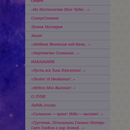
Ответ
«На Мистическом Поле Чудес…»
СолнцеСтояние
Лунная Мистерия
Закат
«Звёздная Флотилия над Нами…»
«Мартовское Солнышко…»
НАКАЗАНИЕ
«Пусть вся Тьма РАзсеется!..»
«Полёт! И Инобытиё!..»
«Небеса Мои Высокие!..»
О ЛУНЕ
Либiдь
(пiсня)
«Солнышко — яркое! Небо — высокое!..»
«Грустная, Печальными Глазами Матерь-
Свет Глядела в мир Земной…»