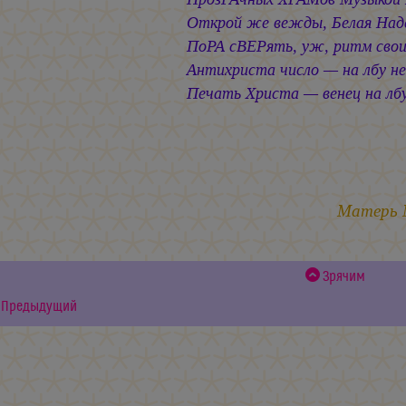
Открой же вежды, Белая На
ПоРА сВЕРять, уж, ритм свои
Антихриста число — на лбу н
Печать Христа — венец на лб
10.1
Матерь
Зрячим
Предыдущий