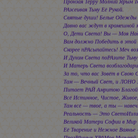
Пронзая Терру Молний Ярым Т
РАзсеивая Тьму Её Рукой.
Святые души! Белые Одежды
Давно вас ждут в кромешной 
О, Дети Света! Вы — Моя На
Вам должно Победить в этой 
Скорее пРАсыпайтесь! Меч во
И Духом Света поРАзите Тьму
И Матерь Света возблагодар
За то, что вас Зовёт в Свою 
Там — Вечный Свет, и ЛОНО 
Питает РАЙ Амритою Благой
Всё Истинное, Чистое, Живое
Там всё — твоё, а ты — навеч
Реальность — Это СветоИзли
Великой Матери Софии в Мир
Её Тварение и Нежное Ваянье
ПрозРАчных ХРАМов Музыкой 