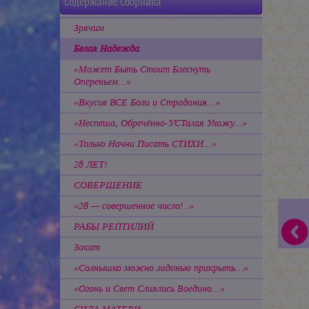
Содержание Сборника
Зрячим
Белая Надежда
«Может Быть Стоит Блеснуть
Опереньем...»
«Вкусив ВСЕ Боли и Страдания...»
«Неспеша, Обречённо-УСТалая Ухожу...»
«Только Начни Писать СТИХИ...»
28 ЛЕТ!
СОВЕРШЕНИЕ
«28 — совершенное число!..»
РАБЫ РЕПТИЛИЙ
Закат
«Солнышко можно ладонью прикрыть…»
«Огонь и Свет Слиялись Воедино...»