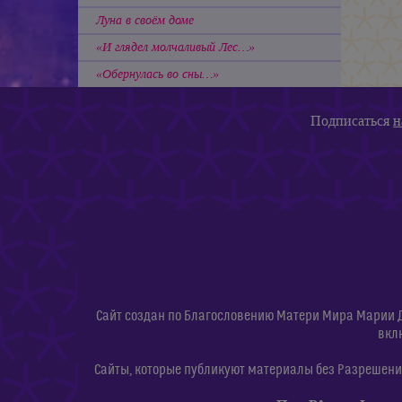
Луна в своём доме
«И глядел молчаливый Лес…»
«Обернулась во сны…»
Подписаться
н
Сайт создан по Благословению Матери Мира Марии 
вкл
Сайты, которые публикуют материалы без Разрешения