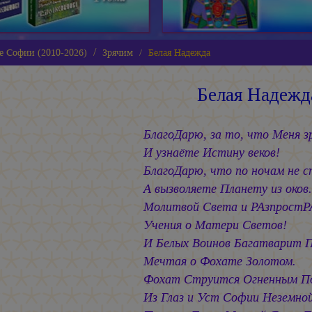
е Софии (2010-2026)
Зрячим
Белая Надежда
Белая Надежд
БлагоДарю, за то, что Меня з
И узнаёте Истину веков!
БлагоДарю, что по ночам не с
А вызволяете Планету из оков.
Молитвой Света и РАзпростР
Учения о Матери Светов!
И Белых Воинов Багатварит 
Мечтая о Фохате Золотом.
Фохат Струится Огненным П
Из Глаз и Уст Софии Неземной