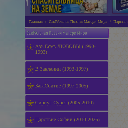
Главная
СакРАльная Поэзия Матери Мира
Царстви
СакРАльная Поэзия Матери Мира
Азъ Есмь ЛЮБОВЬ! (1990-
1993)
В Заклании (1993-1997)
БагаСоитие (1997-2005)
Сириус-Сурья (2005-2010)
Царствие Софии (2010-2026)