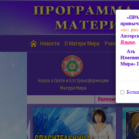
«ПРА
привычн
«з»
:
раз
Авторск
Языке
.
Новости
О Матери Мира
Учение Матери
Азъ 
Измени
Мира» 
Наука о Свете и Его Трансформации
Матери Мира
Больш
Явлениe Матери М
◄