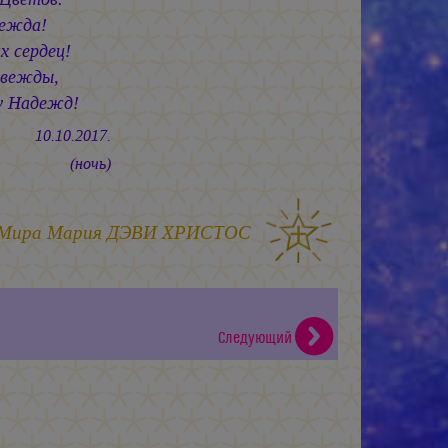
дежда!
х сердец!
евежды,
у Надежд!
0.2017.
(ночь)
 Мира
Мария ДЭВИ ХРИСТОС
Следующий