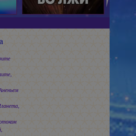
а
рите
пите,
Аненьем
Планета,
отоком
,