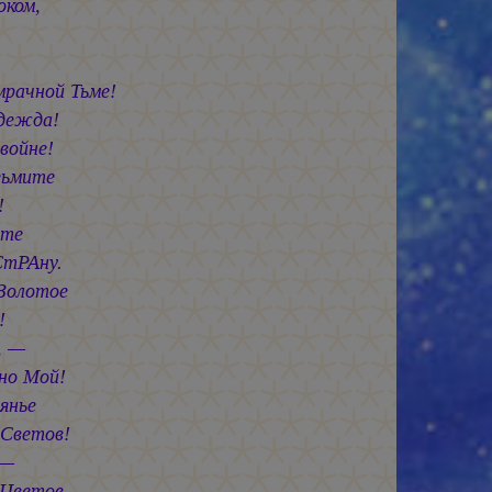
оком,
мрачной Тьме!
дежда!
войне!
зьмите
!
ите
СтРАну.
Золотое
!
, —
но Мой!
янье
 Светов!
 —
Цветов.