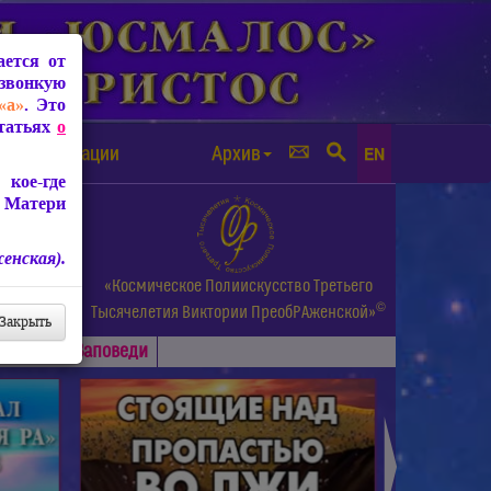
ется от
звонкую
«а»
. Это
Статьях
о
а от чипизации
Архив
EN
кое-где
 Матери
енская).
а.
«Космическое Полиискусство Третьего
©
и др.
Тысячелетия
Виктории ПреобРАженской»
Закрыть
Основные
Заповеди
►