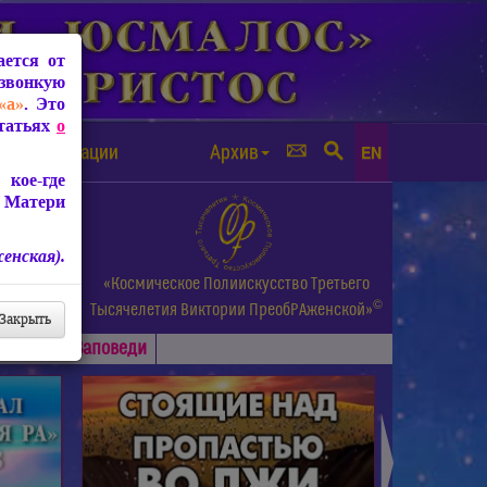
ется от
звонкую
«а»
. Это
Статьях
о
а от чипизации
Архив
EN
кое-где
 Матери
енская).
а.
«Космическое Полиискусство Третьего
©
и др.
Тысячелетия
Виктории ПреобРАженской»
Закрыть
Основные
Заповеди
►