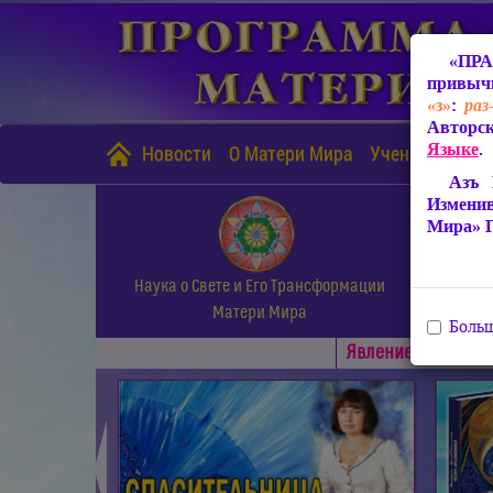
«ПРА
привычн
«з»
:
раз
Авторск
Языке
.
Новости
О Матери Мира
Учение Матери
Азъ 
Измени
Мира» 
Наука о Свете и Его Трансформации
Матери Мира
Больш
Явлениe Матери М
◄