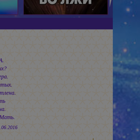
А.
ых?
ера.
ятых.
 тлена.
ть
на.
 Мать.
016