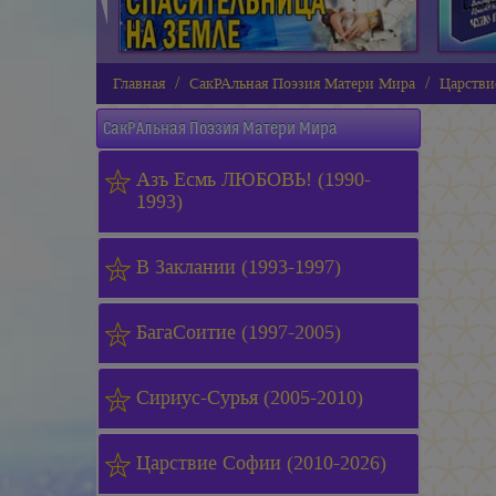
Главная
СакРАльная Поэзия Матери Мира
Царстви
СакРАльная Поэзия Матери Мира
Азъ Есмь ЛЮБОВЬ! (1990-
1993)
В Заклании (1993-1997)
БагаСоитие (1997-2005)
Сириус-Сурья (2005-2010)
Царствие Софии (2010-2026)