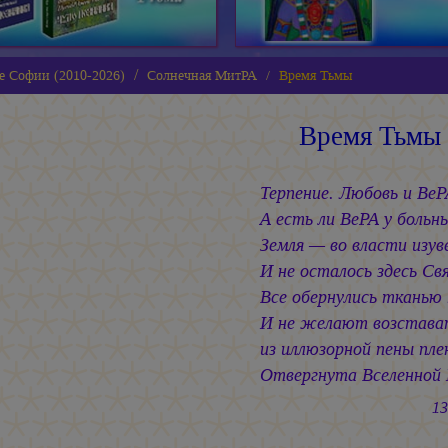
е Софии (2010-2026)
Cолнечная МитРА
Время Тьмы
Время Тьмы
Терпение. Любовь и ВеР
А есть ли ВеРА у больн
Земля — во власти изув
И не осталось здесь Св
Все обернулись тканью
И не желают возстава
из иллюзорной пены пле
Отвергнута Вселенной
13.06.2