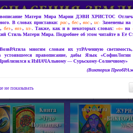
вописание Матери Мира
Марии ДЭВИ ХРИСТОС
Отлича
ого. В словах приставки:
рас-
,
бес-
,
вос-
,
ис-
Заменены на 
-
,
без-
,
воз-
,
из-
. Также, как и в некоторых словах:
«о»
на
ий Стиль Матери Мира. Подробнее об этом читайте в Её 
 Мира
О ПрогРАмме «ЮСМАЛОС»
Библиотека
Защит
ВозвРАтила многим словам их утРАченную светимость, 
в устоявшееся правописание, дабы Язык «СофиоЛогии
Приблизился к ИзНАЧАльному — Сурьскому-Солнечному»
(Виктория ПреобРАж
СофиоЛогия Матери Мира
Живое Слово Матери Мир
Статьи, Книги, Видео, Аудио 
е не показывать
ира
Пророчества о Явлении Матери Мира
Молитва Света