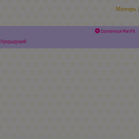
Матерь
Cолнечная МитРА
Предыдущий