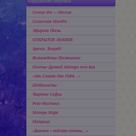
Содержание Сборника
Солнце-РА — Мессия
Солнечная МитРА
Эфирная Песнь
ОТКРЫТОЕ ЗНАНИЕ
Зрячие, Вперёд!
Возхождение-Посвящение
Оплечье Древней Матери всех Бха
«Азъ Славлю Око ГоРА...»
Шабашисты
Тварение Софии
Роза-Мистика
Матерь Мира
Матрица
«Бьются с войском сетаны...»