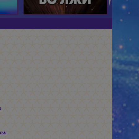
ю
ньи.