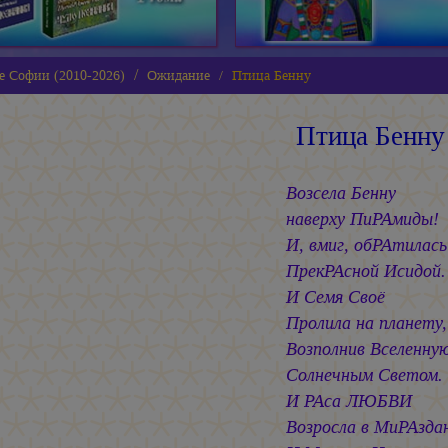
е Софии (2010-2026)
Ожидание
Птица Бенну
Птица Бенну
Возсела Бенну
наверху ПиРАмиды!
И, вмиг, обРАтилась
ПрекРАсной Исидой.
И Семя Своё
Пролила на планету,
Возполнив Вселенну
Солнечным Светом.
И РАса ЛЮБВИ
Возросла в МиРАзда