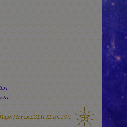
,
.
ия!
11
 Мира
Мария ДЭВИ ХРИСТОС