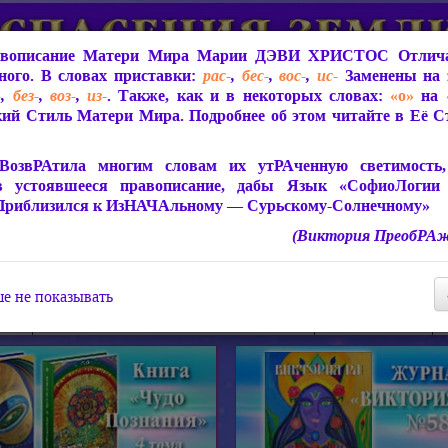
вописание Матери Мира
Марии ДЭВИ ХРИСТОС
Отлича
ого. В словах приставки:
рас-
,
бес-
,
вос-
,
ис-
Заменены на 
-
,
без-
,
воз-
,
из-
. Также, как и в некоторых словах:
«о»
на
ий Стиль Матери Мира. Подробнее об этом читайте в Её 
 Мира
О ПрогРАмме «ЮСМАЛОС»
Библиотека
Защит
ВозвРАтила многим словам их утРАченную светимость, 
в устоявшееся правописание, дабы Язык «СофиоЛогии
Приблизился к ИзНАЧАльному — Сурьскому-Солнечному»
(Виктория ПреобРАж
СофиоЛогия Матери Мира
Живое Слово Матери Мир
Статьи, Книги, Видео, Аудио 
е не показывать
ира
Пророчества о Явлении Матери Мира
Молитва Света