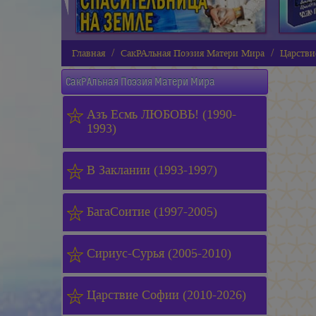
Главная
СакРАльная Поэзия Матери Мира
Царстви
СакРАльная Поэзия Матери Мира
Азъ Есмь ЛЮБОВЬ! (1990-
1993)
В Заклании (1993-1997)
БагаСоитие (1997-2005)
Сириус-Сурья (2005-2010)
Царствие Софии (2010-2026)