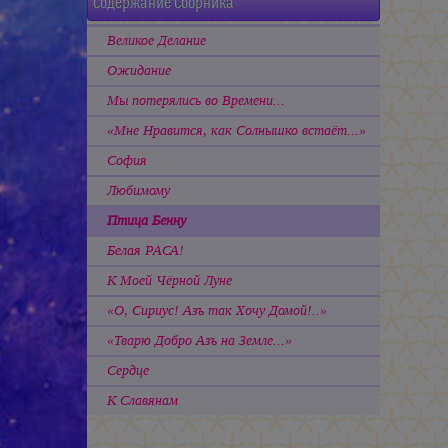
Содержание Сборника
Великое Делание
Ожидание
Мы потерялись во Времени...
«Мне Нравится, как Солнышко встаёт...»
София
Любимому
Птица Бенну
Белая РАСА!
К Моей Чёрной Луне
«О, Сириус! Азъ так Хочу Домой!..»
«Тварю Добро Азъ на Земле...»
Сердце
К Славянам