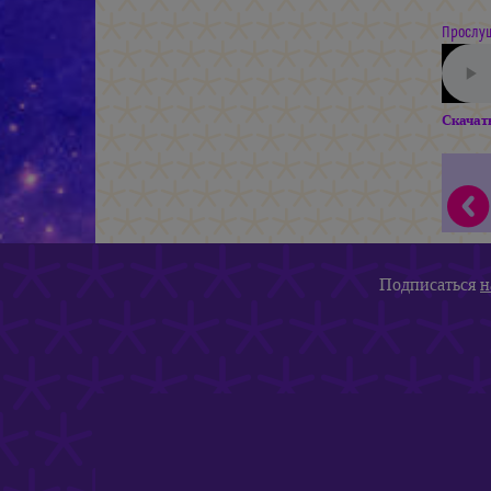
Прослуш
Скачат
Подписаться
н