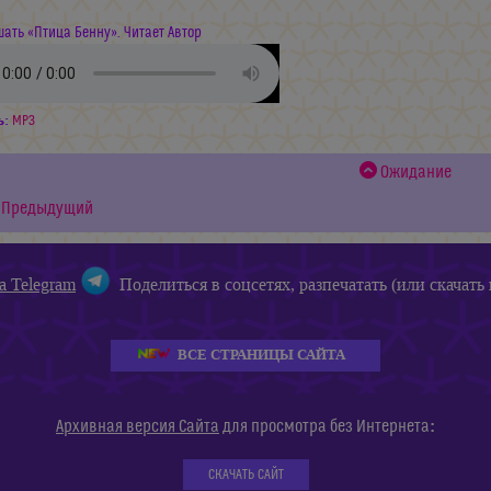
ать «Птица Бенну». Читает Автор
ь:
MP3
Ожидание
Предыдущий
а Telegram
Поделиться в соцсетях, разпечатать (или скачать 
ВСЕ СТРАНИЦЫ САЙТА
:
Архивная версия Сайта
для просмотра без Интернета
СКАЧАТЬ САЙТ