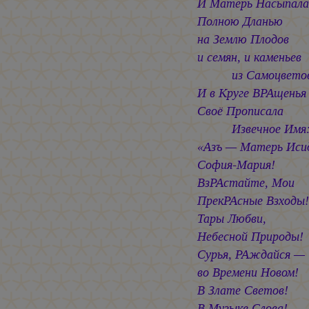
И Матерь Насыпала
Полною Дланью
на Землю Плодов
и семян, и каменьев
из Самоцвето
И в Круге ВРАщенья
Своё Прописала
Извечное Имя
«Азъ — Матерь Иси
София-Мария!
ВзРАстайте, Мои
ПрекРАсные Взходы!
Тары Любви,
Небесной Природы!
Сурья, РАждайся —
во Времени Новом!
В Злате Светов!
В Музыке Слова!