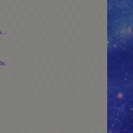
в…
:
да,