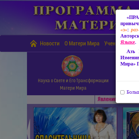
«ПРА
привычн
«з»
:
раз
Авторск
Языке
.
Новости
О Матери Мира
Учение Матери
Азъ 
Измени
Мира» 
Наука о Свете и Его Трансформации
Матери Мира
Больш
Явлениe Матери М
◄