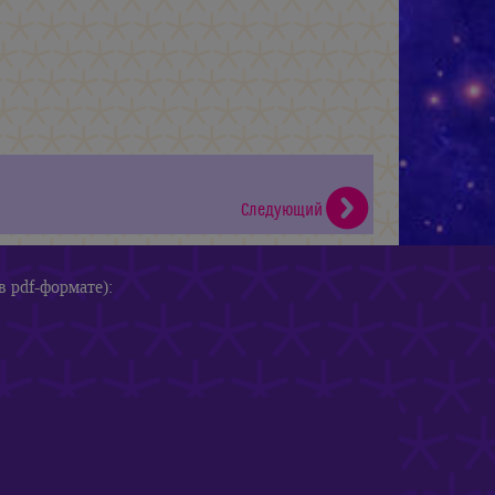
Следующий
в pdf-формате):