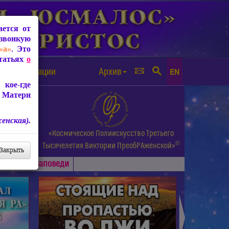
ется от
звонкую
«а»
. Это
Статьях
о
а от чипизации
Архив
EN
кое-где
 Матери
енская).
а.
«Космическое Полиискусство Третьего
©
и др.
Тысячелетия
Виктории ПреобРАженской»
Закрыть
Основные
Заповеди
►