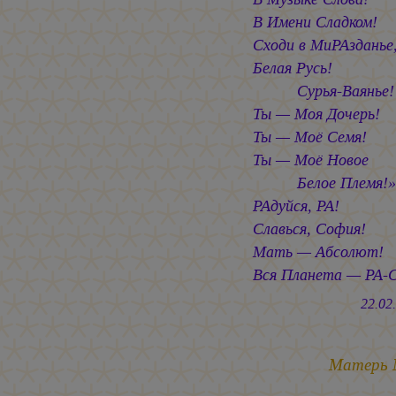
В Имени Сладком!
Сходи в МиРАзданье
Белая Русь!
Сурья-Ваянье!
Ты — Моя Дочерь!
Ты — Моё Семя!
Ты — Моё Новое
Белое Племя!»
РАдуйся, РА!
Славься, София!
Мать — Абсолют!
Вся Планета — РА-С
22.02.20
Матерь