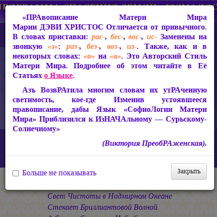
«ПРАвописание Матери Мира
Марии ДЭВИ ХРИСТОС
Отличается от привычного.
В словах приставки:
рас-
,
бес-
,
вос-
,
ис-
Заменены на
звонкую
«з»
:
раз-
,
без-
,
воз-
,
из-
. Также, как и в
некоторых словах:
«о»
на
«а»
. Это Авторский Стиль
Матери Мира. Подробнее об этом читайте в Её
Статьях
о Языке
.
Азъ ВозвРАтила многим словам их утРАченную
светимость, кое-где Изменив устоявшееся
правописание, дабы Язык «СофиоЛогии Матери
Мира» Приблизился к ИзНАЧАльному — Сурьскому-
Солнечному»
Главная
СакРАльная Поэзия Матери Мира
(Виктория ПреобРАженская).
Царствие Софии (2010-2026)
Лицо Истины
«Свет Чистоты в Надмирном Океане...»
Закрыть
Больше не показывать
* * *
Свет Чистоты в Надмирном Океане
Стекает Бриллиантовой Волной.