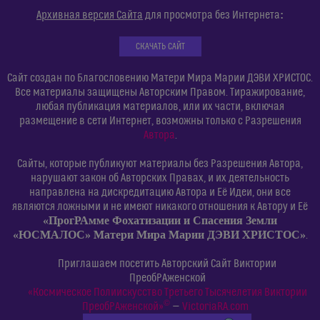
:
Архивная версия Сайта
для просмотра без Интернета
СКАЧАТЬ САЙТ
Сайт создан по Благословению Матери Мира Марии ДЭВИ ХРИСТОС.
Все материалы защищены Авторским Правом. Тиражирование,
любая публикация материалов, или их части, включая
размещение в сети Интернет, возможны только с Разрешения
Автора
.
Сайты, которые публикуют материалы без Разрешения Автора,
нарушают закон об Авторских Правах, и их деятельность
направлена на дискредитацию Автора и Её Идеи, они все
являются ложными и не имеют никакого отношения к Автору и Её
«ПрогРАмме Фохатизации и Спасения Земли
«ЮСМАЛОС» Матери Мира Марии ДЭВИ ХРИСТОС»
.
Приглашаем посетить Авторский Сайт Виктории
ПреобРАженской
«Космическое Полиискусство Третьего Тысячелетия Виктории
©
ПреобРАженской»
—
VictoriaRA.com