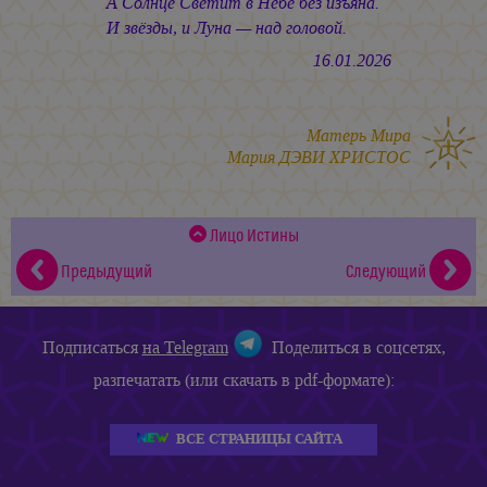
А Солнце Светит в Небе без изъяна.
И звёзды, и Луна — над головой.
16.01.2026
Матерь Мира
Мария ДЭВИ ХРИСТОС
Лицо Истины
Предыдущий
Следующий
Подписаться
на Telegram
Поделиться в соцсетях,
разпечатать (или скачать в pdf-формате):
ВСЕ СТРАНИЦЫ САЙТА