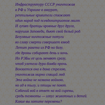
Инфраструктуру СССР уничтожая
в РФ и Украине в аккурат,
рептильные кривители стяжают
один народ под псевдопатриотов гвалт.
И лупят братцы кровные друг друга,
нарушив Заповеди, бьют свой белый род.
Безумные ничтожные потуги
во славу смерти совершает взвод.
Летит ракета из РФ на базу,
где дроны собирают день и ночь.
Но РЭБы её цель меняют сразу,
чтоб улетела дура-бомба прочь.
Вонзается она в дома стрелою,
уничтожая мирно спящий люд.
Эта война не названа войною,
но ад в тылу, и птицы не поют.
Собачий вой в ответ на вой сирены,
средь темноты — изпуг животных и детей.
Какие вы хотите перемены?