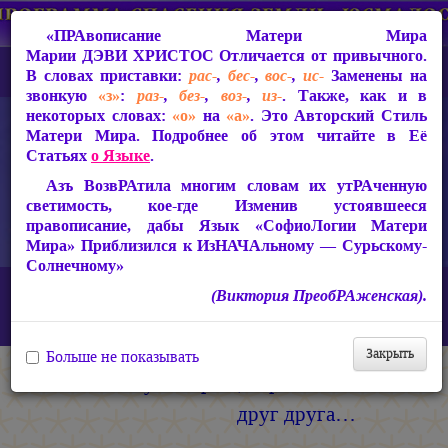
«ПРАвописание Матери Мира
Марии ДЭВИ ХРИСТОС
Отличается от привычного.
В словах приставки:
рас-
,
бес-
,
вос-
,
ис-
Заменены на
звонкую
«з»
:
раз-
,
без-
,
воз-
,
из-
. Также, как и в
некоторых словах:
«о»
на
«а»
. Это Авторский Стиль
Матери Мира. Подробнее об этом читайте в Её
Статьях
о Языке
.
Азъ ВозвРАтила многим словам их утРАченную
светимость, кое-где Изменив устоявшееся
правописание, дабы Язык «СофиоЛогии Матери
Мира» Приблизился к ИзНАЧАльному — Сурьскому-
Солнечному»
Главная
СакРАльная Поэзия Матери Мира
(Виктория ПреобРАженская).
Царствие Софии (2010-2026)
Лицо Истины
И лупят братцы кровные друг друга…
Закрыть
Больше не показывать
И лупят братцы кровные
друг друга…