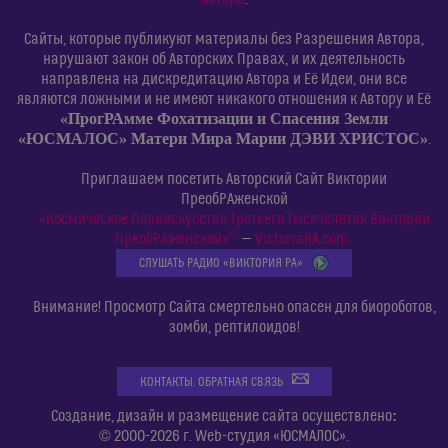
Сайты, которые публикуют материалы без Разрешения Автора,
нарушают закон об Авторских Правах, и их деятельность
направлена на дискредитацию Автора и Её Идеи, они все
являются ложными и не имеют никакого отношения к Автору и Её
«ПрогРАмме Фохатизации и Спасения Земли
«ЮСМАЛОС» Матери Мира Марии ДЭВИ ХРИСТОС»
.
Приглашаем посетить Авторский Сайт Виктории
ПреобРАженской
«Космическое Полиискусство Третьего Тысячелетия Виктории
©
ПреобРАженской»
—
VictoriaRA.com
СЛУШАТЬ РАДИО «ВИКТОРИЯ РА»
Внимание! Просмотр Сайта смертельно опасен для биороботов,
зомби, рептилоидов!
КОНТАКТЫ. ОБРАТНАЯ СВЯЗЬ
:
Создание, дизайн и размещение сайта осуществлено
© 2000-2026 г. Web-студия «ЮСМАЛОС».