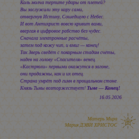
Коль молча терпите удары от плетей?
Вы заслужили эту кару сами,
отвергнув Истину, Сошедшую с Небес.
И вот Антихрист вовсю кривит вами,
ввергая в цифровое рабство без чудес.
Сначала электронные расчёты,
затем под кожу чип, и вмиг — конец!
Так Зверь сведёт с покорным стадом счёты,
надев на голову «Спасителя» венец.
«Кастрюли» первыми окажутся в загоне,
они продажны, как и их отец.
Страна умрёт под гимн в прощальном стоне.
Князь Тьмы возторжествует!
Тьме — Конец!
16.05.2026
Матерь Мира
Мария ДЭВИ ХРИСТОС