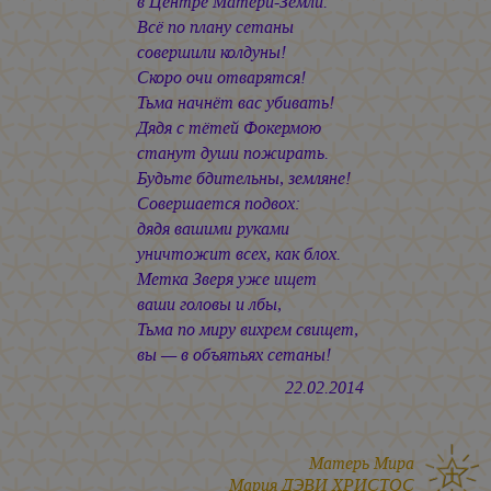
в Центре Матери-Земли.
Всё по плану сетаны
совершили колдуны!
Скоро очи отварятся!
Тьма начнёт вас убивать!
Дядя с тётей Фокермою
станут души пожирать.
Будьте бдительны, земляне!
Совершается подвох:
дядя вашими руками
уничтожит всех, как блох.
Метка Зверя уже ищет
ваши головы и лбы,
Тьма по миру вихрем свищет,
вы — в объятьях сетаны!
22.02.2014
Матерь Мира
Мария ДЭВИ ХРИСТОС