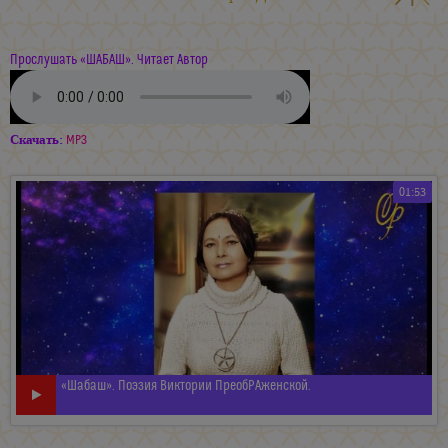
Прослушать «ШАБАШ». Читает Автор
Скачать:
MP3
01:53
«Шабаш». Поэзия Виктории ПреобРАженской.