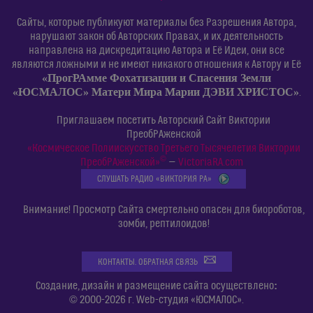
Сайты, которые публикуют материалы без Разрешения Автора,
нарушают закон об Авторских Правах, и их деятельность
направлена на дискредитацию Автора и Её Идеи, они все
являются ложными и не имеют никакого отношения к Автору и Её
«ПрогРАмме Фохатизации и Спасения Земли
«ЮСМАЛОС» Матери Мира Марии ДЭВИ ХРИСТОС»
.
Приглашаем посетить Авторский Сайт Виктории
ПреобРАженской
«Космическое Полиискусство Третьего Тысячелетия Виктории
©
ПреобРАженской»
—
VictoriaRA.com
СЛУШАТЬ РАДИО «ВИКТОРИЯ РА»
Внимание! Просмотр Сайта смертельно опасен для биороботов,
зомби, рептилоидов!
КОНТАКТЫ. ОБРАТНАЯ СВЯЗЬ
:
Создание, дизайн и размещение сайта осуществлено
© 2000-2026 г. Web-студия «ЮСМАЛОС».