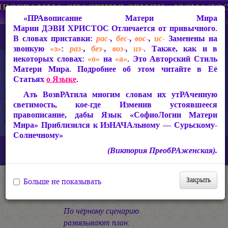
«ПРАвописание Матери Мира
Марии ДЭВИ ХРИСТОС
Отличается от привычного.
В словах приставки:
рас-
,
бес-
,
вос-
,
ис-
Заменены на
звонкую
«з»
:
раз-
,
без-
,
воз-
,
из-
. Также, как и в
некоторых словах:
«о»
на
«а»
. Это Авторский Стиль
Матери Мира. Подробнее об этом читайте в Её
Статьях
о Языке
.
Азъ ВозвРАтила многим словам их утРАченную
светимость, кое-где Изменив устоявшееся
правописание, дабы Язык «СофиоЛогии Матери
Мира» Приблизился к ИзНАЧАльному — Сурьскому-
Солнечному»
Главная
СакРАльная Поэзия Матери Мира
(Виктория ПреобРАженская).
Царствие Софии (2010-2026)
Колокол Вселенной
ШАБАШ
Закрыть
Больше не показывать
ШАБАШ
По чёрному сценарию
развязывают план: