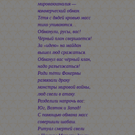
мировакханалия —
коммерческий обман.
Тётя с дядей кровью масс
тихо упиваются…
Обманули, русы, вас!
Чёрный план свершается!
За «идею» на майдан
вышел люд сражаться.
Обманул вас чёрный клан,
надо разъезжаться!
Ради тёти Фокермы
развязали драку
монстры мировой войны,
люд свели в атаку.
Разделили напрочь вас:
Юг, Возток и Запад!
С помощью обмана масс
совершили шабаш.
Ритуал смертей свели