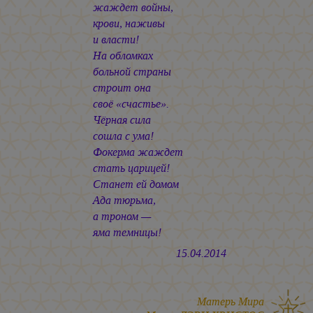
жаждет войны,
крови, наживы
и власти!
На обломках
больной страны
строит она
своё «счастье».
Чёрная сила
сошла с ума!
Фокерма жаждет
стать царицей!
Станет ей домом
Ада тюрьма,
а троном —
яма темницы!
15.04.2014
Матерь Мира