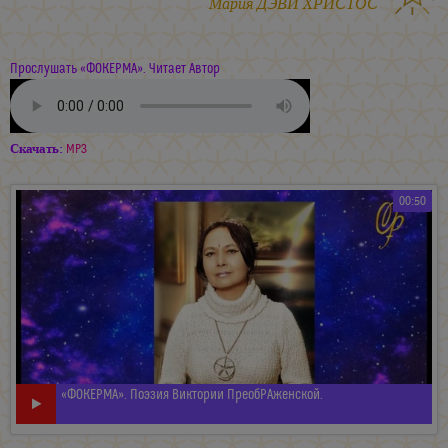
Мария ДЭВИ ХРИСТОС
Прослушать «ФОКЕРМА». Читает Автор
Скачать:
MP3
00:50
«ФОКЕРМА». Поэзия Виктории ПреобРАженской.