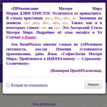
«ПРАвописание Матери Мира
Марии ДЭВИ ХРИСТОС
Отличается от привычного.
В словах приставки:
рас-
,
бес-
,
вос-
,
ис-
Заменены на
звонкую
«з»
:
раз-
,
без-
,
воз-
,
из-
. Также, как и в
некоторых словах:
«о»
на
«а»
. Это Авторский Стиль
Матери Мира. Подробнее об этом читайте в Её
Статьях
о Языке
.
Азъ ВозвРАтила многим словам их утРАченную
светимость, кое-где Изменив устоявшееся
правописание, дабы Язык «СофиоЛогии Матери
Мира» Приблизился к ИзНАЧАльному — Сурьскому-
Солнечному»
Главная
СакРАльная Поэзия Матери Мира
(Виктория ПреобРАженская).
Царствие Софии (2010-2026)
Колокол Вселенной
ФОКЕРМА
Закрыть
Больше не показывать
ФОКЕРМА
Эта рептилия