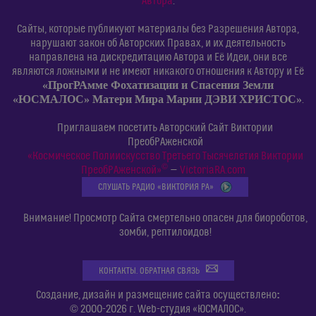
Автора
.
Сайты, которые публикуют материалы без Разрешения Автора,
нарушают закон об Авторских Правах, и их деятельность
направлена на дискредитацию Автора и Её Идеи, они все
являются ложными и не имеют никакого отношения к Автору и Её
«ПрогРАмме Фохатизации и Спасения Земли
«ЮСМАЛОС» Матери Мира Марии ДЭВИ ХРИСТОС»
.
Приглашаем посетить Авторский Сайт Виктории
ПреобРАженской
«Космическое Полиискусство Третьего Тысячелетия Виктории
©
ПреобРАженской»
—
VictoriaRA.com
СЛУШАТЬ РАДИО «ВИКТОРИЯ РА»
Внимание! Просмотр Сайта смертельно опасен для биороботов,
зомби, рептилоидов!
КОНТАКТЫ. ОБРАТНАЯ СВЯЗЬ
:
Создание, дизайн и размещение сайта осуществлено
© 2000-2026 г. Web-студия «ЮСМАЛОС».