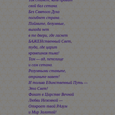
свой бал сетана.
Без Святого Духа
погибнет страна…
Поймите, безумные,
выхода нет
в те двери, где гаснет
БАЖЕНственный Свет,
туда, где царит
кромешная тьма!
Там — ад, пепелище
и сам сетана.
Разумными станьте,
отриньте навет!
И только Единственный Путь —
Это Свет!
Фохат в Царстве Вечной
Любви Неземной —
Откроет твой РАзум
и Мир Золотой!