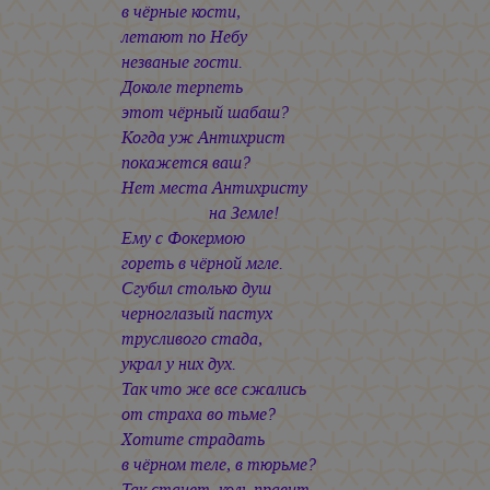
в чёрные кости,
летают по Небу
незваные гости.
Доколе терпеть
этот чёрный шабаш?
Когда уж Антихрист
покажется ваш?
Нет места Антихристу
на Земле!
Ему с Фокермою
гореть в чёрной мгле.
Сгубил столько душ
черноглазый пастух
трусливого стада,
украл у них дух.
Так что же все сжались
от страха во тьме?
Хотите страдать
в чёрном теле, в тюрьме?
Так станет, коль правит