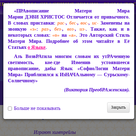
«ПРАвописание Матери Мира
Марии ДЭВИ ХРИСТОС
Отличается от привычного.
В словах приставки:
рас-
,
бес-
,
вос-
,
ис-
Заменены на
звонкую
«з»
:
раз-
,
без-
,
воз-
,
из-
. Также, как и в
некоторых словах:
«о»
на
«а»
. Это Авторский Стиль
Матери Мира. Подробнее об этом читайте в Её
Статьях
о Языке
.
Азъ ВозвРАтила многим словам их утРАченную
светимость, кое-где Изменив устоявшееся
правописание, дабы Язык «СофиоЛогии Матери
Мира» Приблизился к ИзНАЧАльному — Сурьскому-
Солнечному»
Главная
СакРАльная Поэзия Матери Мира
(Виктория ПреобРАженская).
Царствие Софии (2010-2026)
Коллагия!
Отриньте змеиные цепи!
Закрыть
Больше не показывать
Отриньте змеиные цепи!
Играют химтрейлы