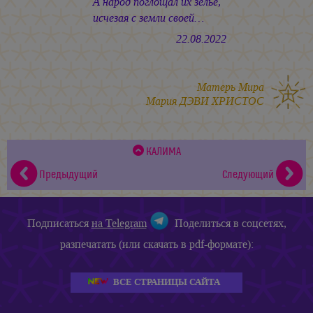
А народ поглощал их зелье,
исчезая с земли своей…
22.08.2022
Матерь Мира
Мария ДЭВИ ХРИСТОС
КАЛИМА
Предыдущий
Следующий
Подписаться
на Telegram
Поделиться в соцсетях,
разпечатать (или скачать в pdf-формате):
ВСЕ СТРАНИЦЫ САЙТА