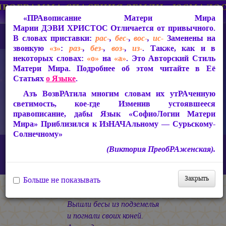
«ПРАвописание Матери Мира
Марии ДЭВИ ХРИСТОС
Отличается от привычного.
В словах приставки:
рас-
,
бес-
,
вос-
,
ис-
Заменены на
звонкую
«з»
:
раз-
,
без-
,
воз-
,
из-
. Также, как и в
некоторых словах:
«о»
на
«а»
. Это Авторский Стиль
Матери Мира. Подробнее об этом читайте в Её
Статьях
о Языке
.
Азъ ВозвРАтила многим словам их утРАченную
светимость, кое-где Изменив устоявшееся
правописание, дабы Язык «СофиоЛогии Матери
Мира» Приблизился к ИзНАЧАльному — Сурьскому-
Солнечному»
Главная
СакРАльная Поэзия Матери Мира
(Виктория ПреобРАженская).
Царствие Софии (2010-2026)
КАЛИМА
«Вышли бесы из подземелья…»
Закрыть
Больше не показывать
* * *
Вышли бесы из подземелья
и погнали своих коней.