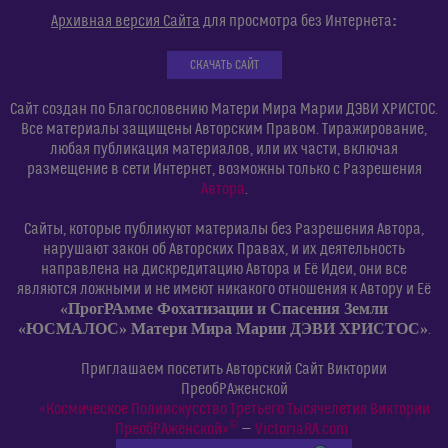
:
Архивная версия Сайта
для просмотра без Интернета
СКАЧАТЬ САЙТ
Сайт создан по Благословению Матери Мира Марии ДЭВИ ХРИСТОС.
Все материалы защищены Авторским Правом. Тиражирование,
любая публикация материалов, или их части, включая
размещение в сети Интернет, возможны только с Разрешения
Автора
.
Сайты, которые публикуют материалы без Разрешения Автора,
нарушают закон об Авторских Правах, и их деятельность
направлена на дискредитацию Автора и Её Идеи, они все
являются ложными и не имеют никакого отношения к Автору и Её
«ПрогРАмме Фохатизации и Спасения Земли
«ЮСМАЛОС» Матери Мира Марии ДЭВИ ХРИСТОС»
.
Приглашаем посетить Авторский Сайт Виктории
ПреобРАженской
«Космическое Полиискусство Третьего Тысячелетия Виктории
©
ПреобРАженской»
—
VictoriaRA.com