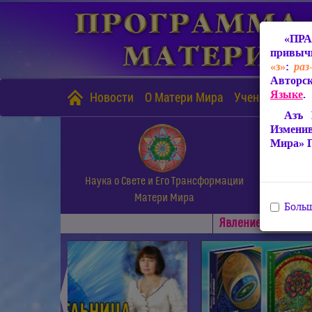
«ПРА
привычн
«з»
:
раз
Авторск
Языке
.
Новости
О Матери Мира
Учение Матери
Азъ 
Измени
Мира» 
Наука о Свете и Его Трансформации
Матери Мира
Больш
Явлениe Матери М
◄