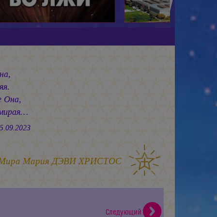
на,
яя.
 Она,
Умирая…
2023
 Мира
Мария ДЭВИ ХРИСТОС
Следующий