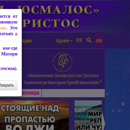
ется от
звонкую
«а»
. Это
Статьях
о
а от чипизации
Архив
EN
кое-где
 Матери
енская).
а.
«Космическое Полиискусство Третьего
©
и др.
Тысячелетия
Виктории ПреобРАженской»
Закрыть
Основные
Заповеди
►