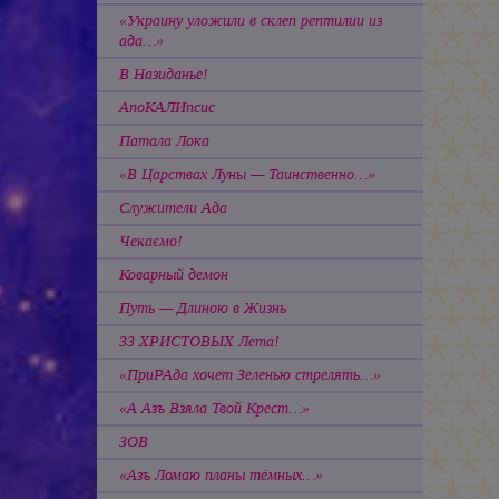
«Украину уложили в склеп рептилии из
ада…»
В Назиданье!
АпоКАЛИпсис
Патала Лока
«В Царствах Луны — Таинственно…»
Служители Ада
Чекаємо!
Коварный демон
Путь — Длиною в Жизнь
33 ХРИСТОВЫХ Лета!
«ПриРАда хочет Зеленью стрелять…»
«А Азъ Взяла Твой Крест…»
ЗОВ
«Азъ Ломаю планы тёмных…»