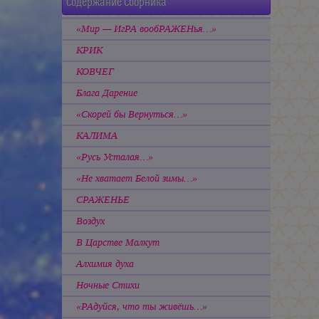
Содержание Сборника
«Мир — ИгРА вообРАЖЕНья…»
КРИК
КОВЧЕГ
Блага Дарение
«Скорей бы Вернуться…»
КАЛИМА
«Русь Усталая…»
«Не хватает Белой зимы…»
СРАЖЕНЬЕ
Воздух
В Царстве Малкут
Алхимия духа
Ночные Стихи
«РАдуйся, что ты живёшь…»