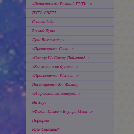
«Непостижим Великий ПУТЬ!..»
ПУТЬ СВЕТА
Сгинет беда
Возход Луны
Духа Возхожденье
«Претварился Свет…»
«Солнце РА Спешу Поймать!..»
«Вы жили и не думали…»
«Просыпается РАсвет…»
Посвящается Вл. Филину
«И прохладный ветерок…»
На Заре
«Фохат Плывёт Внутри Меня…»
Портрет
Кого Спасать?