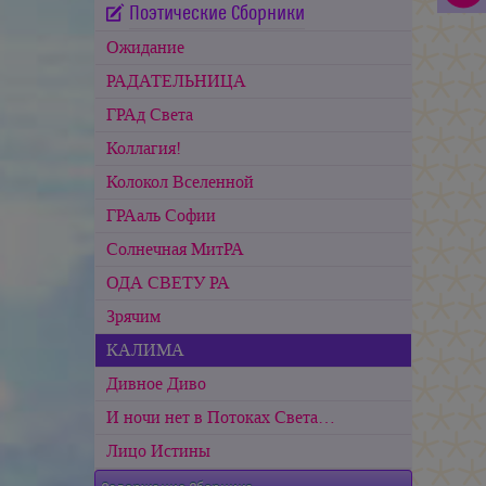
Поэтические Сборники
Ожидание
РАДАТЕЛЬНИЦА
ГРАд Света
Коллагия!
Колокол Вселенной
ГРАаль Софии
Cолнечная МитРА
ОДА СВЕТУ РА
Зрячим
КАЛИМА
Дивное Диво
И ночи нет в Потоках Света…
Лицо Истины