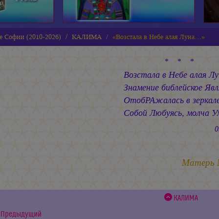
е Софии (2010-2026)
КАЛИМА
«Возстала в Небе алая Луна…»
* * *
Возстала в Небе алая Лу
Знамение библейское Явл
ОтобРАжалась в зеркале
Собой Любуясь, молча 
05.09.
Матерь
КАЛИМА
Предыдущий