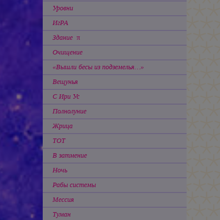
Уровни
ИгРА
Здание π
Очищение
«Вышли бесы из подземелья…»
Вещунья
С Ири Ус
Полнолуние
Жрица
ТОТ
В затмение
Ночь
Рабы системы
Мессия
Туман