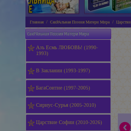
Главная
СакРАльная Поэзия Матери Мира
Царстви
СакРАльная Поэзия Матери Мира
Азъ Есмь ЛЮБОВЬ! (1990-
1993)
В Заклании (1993-1997)
БагаСоитие (1997-2005)
Сириус-Сурья (2005-2010)
Царствие Софии (2010-2026)