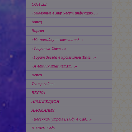
СОН ЦЕ
«Уколотые в мир несут инфекцию…»
Конец
Варево
«На помойку — телеящик!..»
«Тварится Свет…»
«Горит Звезда в кромешной Тьме...»
«А вакцинутые летят…»
Вечер
Театр войны
ВЕСНА
АРМАГЕДДОН
АНОМАЛИЯ
«Весенним утром Выйду в Сад…»
В Моём Саду