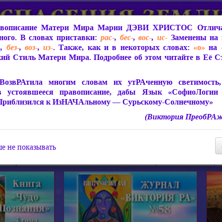
вописание Матери Мира
Марии ДЭВИ ХРИСТОС
Отлича
ого. В словах приставки:
рас-
,
бес-
,
вос-
,
ис-
Заменены на 
-
,
без-
,
воз-
,
из-
. Также, как и в некоторых словах:
«о»
на
ий Стиль Матери Мира. Подробнее об этом читайте в Её 
 Мира
О ПрогРАмме «ЮСМАЛОС»
Библиотека
Защит
ВозвРАтила многим словам их утРАченную светимость, 
в устоявшееся правописание, дабы Язык «СофиоЛогии
Приблизился к ИзНАЧАльному — Сурьскому-Солнечному»
(Виктория ПреобРАж
СофиоЛогия Матери Мира
Живое Слово Матери Мир
Статьи, Книги, Видео, Аудио 
е не показывать
ира
Пророчества о Явлении Матери Мира
Молитва Света