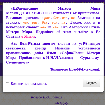
«ПРАвописание Матери Мира
Марии ДЭВИ ХРИСТОС
Отличается от привычного.
В словах приставки:
рас-
,
бес-
,
вос-
,
ис-
Заменены на
звонкую
«з»
:
раз-
,
без-
,
воз-
,
из-
. Также, как и в
некоторых словах:
«о»
на
«а»
. Это Авторский Стиль
Матери Мира. Подробнее об этом читайте в Её
Статьях
о Языке
.
Азъ ВозвРАтила многим словам их утРАченную
светимость, кое-где Изменив устоявшееся
правописание, дабы Язык «СофиоЛогии Матери
Мира» Приблизился к ИзНАЧАльному — Сурьскому-
Солнечному»
Главная
СакРАльная Поэзия Матери Мира
(Виктория ПреобРАженская).
Царствие Софии (2010-2026)
КАЛИМА
Уровни
Закрыть
Больше не показывать
Уровни
Колесо ВРАщается
по кругу.