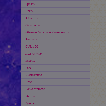
Уровни
ИгРА
Здание π
Очищение
«Вышли бесы из подземелья…»
Вещунья
С Ири Ус
Полнолуние
Жрица
ТОТ
В затмение
Ночь
Рабы системы
Мессия
Туман