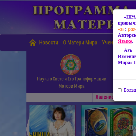
«ПРА
привычн
«з»
:
раз
Авторск
Языке
.
Новости
О Матери Мира
Учение Матери
Азъ 
Измени
Мира» 
Наука о Свете и Его Трансформации
Матери Мира
Больш
Явлениe Матери М
◄