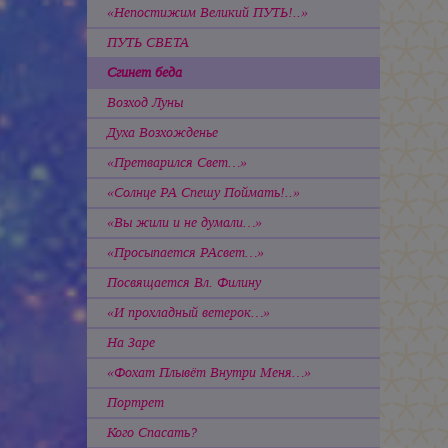
«Непостижим Великий ПУТЬ!..»
ПУТЬ СВЕТА
Сгинет беда
Возход Луны
Духа Возхожденье
«Претварился Свет…»
«Солнце РА Спешу Поймать!..»
«Вы жили и не думали…»
«Просыпается РАсвет…»
Посвящается Вл. Филину
«И прохладный ветерок…»
На Заре
«Фохат Плывёт Внутри Меня…»
Портрет
Кого Спасать?