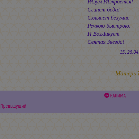
РАзум РАзкроется!
Сгинет беда!
Схлынет безумие
Речкою быстрою.
И ВозЛикует
Святая Звезда!
15, 26.04.2
Матерь
КАЛИМА
Предыдущий