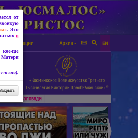
ется от
звонкую
«а»
. Это
Статьях
о
а от чипизации
Архив
EN
кое-где
 Матери
енская).
а.
«Космическое Полиискусство Третьего
©
и др.
Тысячелетия
Виктории ПреобРАженской»
Закрыть
Основные
Заповеди
►