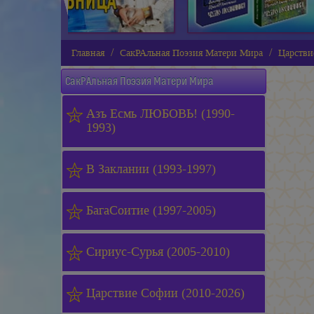
Главная
СакРАльная Поэзия Матери Мира
Царстви
СакРАльная Поэзия Матери Мира
Азъ Есмь ЛЮБОВЬ! (1990-
1993)
В Заклании (1993-1997)
БагаСоитие (1997-2005)
Сириус-Сурья (2005-2010)
Царствие Софии (2010-2026)