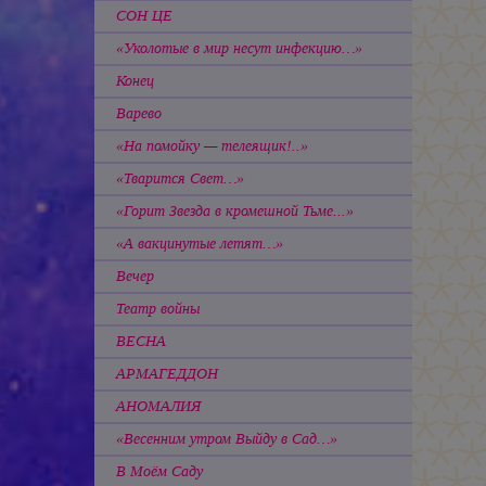
СОН ЦЕ
«Уколотые в мир несут инфекцию…»
Конец
Варево
«На помойку — телеящик!..»
«Тварится Свет…»
«Горит Звезда в кромешной Тьме...»
«А вакцинутые летят…»
Вечер
Театр войны
ВЕСНА
АРМАГЕДДОН
АНОМАЛИЯ
«Весенним утром Выйду в Сад…»
В Моём Саду