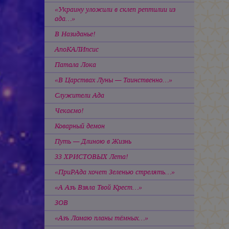
«Украину уложили в склеп рептилии из
ада…»
В Назиданье!
АпоКАЛИпсис
Патала Лока
«В Царствах Луны — Таинственно…»
Служители Ада
Чекаємо!
Коварный демон
Путь — Длиною в Жизнь
33 ХРИСТОВЫХ Лета!
«ПриРАда хочет Зеленью стрелять…»
«А Азъ Взяла Твой Крест…»
ЗОВ
«Азъ Ломаю планы тёмных…»