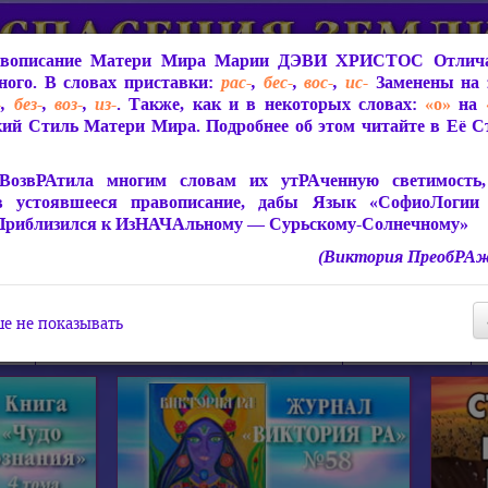
вописание Матери Мира
Марии ДЭВИ ХРИСТОС
Отлича
ого. В словах приставки:
рас-
,
бес-
,
вос-
,
ис-
Заменены на 
-
,
без-
,
воз-
,
из-
. Также, как и в некоторых словах:
«о»
на
ий Стиль Матери Мира. Подробнее об этом читайте в Её 
 Мира
О ПрогРАмме «ЮСМАЛОС»
Библиотека
Защит
ВозвРАтила многим словам их утРАченную светимость, 
в устоявшееся правописание, дабы Язык «СофиоЛогии
Приблизился к ИзНАЧАльному — Сурьскому-Солнечному»
(Виктория ПреобРАж
СофиоЛогия Матери Мира
Живое Слово Матери Мир
Статьи, Книги, Видео, Аудио 
е не показывать
ира
Пророчества о Явлении Матери Мира
Молитва Света