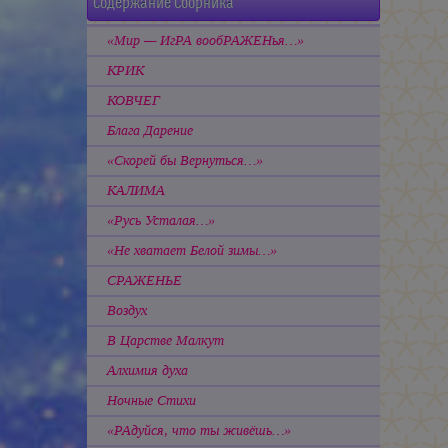
Содержание Сборника
«Мир — ИгРА вообРАЖЕНья…»
КРИК
КОВЧЕГ
Блага Дарение
«Скорей бы Вернуться…»
КАЛИМА
«Русь Усталая…»
«Не хватает Белой зимы…»
СРАЖЕНЬЕ
Воздух
В Царстве Малкут
Алхимия духа
Ночные Стихи
«РАдуйся, что ты живёшь…»