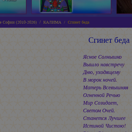
е Софии (2010-2026)
КАЛИМА
Сгинет беда
Сгинет беда
Ясное Солнышко
Вышло навстречу
Дню, уходящему
В морок ночей.
Матерь Всевышняя
Огненной Речью
Мир Созидает,
Светом Очей.
Станется Лучшее
Истиной Чистою!