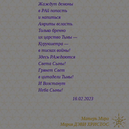
Жаждут демоны
в РАй попасть
и напиться
Амриты всласть.
Только бренно
их царство Тьмы —
Курукшетра —
в тисках войны!
Здесь РАждаются
Света Сыны!
Грянет Свет
в цитадели Тьмы!
И Возстанут
Неба Сыны!
16.02.2023
Матерь Мира
Мария ДЭВИ ХРИСТОС