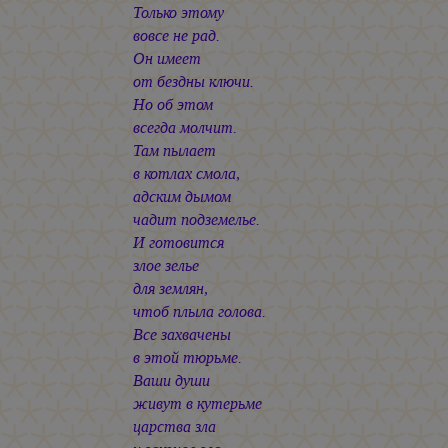
Только этому
вовсе не рад.
Он имеет
от бездны ключи.
Но об этом
всегда молчит.
Там пылает
в котлах смола,
адским дымом
чадит подземелье.
И готовится
злое зелье
для землян,
чтоб плыла голова.
Все захвачены
в этой тюрьме.
Ваши души
живут в кутерьме
царства зла