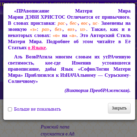
«ПРАвописание Матери Мира
Марии ДЭВИ ХРИСТОС
Отличается от привычного.
В словах приставки:
рас-
,
бес-
,
вос-
,
ис-
Заменены на
звонкую
«з»
:
раз-
,
без-
,
воз-
,
из-
. Также, как и в
некоторых словах:
«о»
на
«а»
. Это Авторский Стиль
Матери Мира. Подробнее об этом читайте в Её
Статьях
о Языке
.
Азъ ВозвРАтила многим словам их утРАченную
светимость, кое-где Изменив устоявшееся
правописание, дабы Язык «СофиоЛогии Матери
Мира» Приблизился к ИзНАЧАльному — Сурьскому-
Солнечному»
Главная
СакРАльная Поэзия Матери Мира
(Виктория ПреобРАженская).
Царствие Софии (2010-2026)
КАЛИМА
Патала Лока
Закрыть
Больше не показывать
Патала Лока
Римский папа
спускается в Ад.