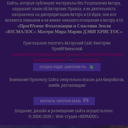
Сайты, которые публикуют материалы без Разрешения Автора,
нарушают закон об Авторских Правах, и их деятельность
направлена на дискредитацию Автора и Её Идеи, они все
являются ложными и не имеют никакого отношения к Автору и Её
«ПрогРАмме Фохатизации и Спасения Земли
«ЮСМАЛОС» Матери Мира Марии ДЭВИ ХРИСТОС»
.
Приглашаем посетить Авторский Сайт Виктории
ПреобРАженской
«Космическое Полиискусство Третьего Тысячелетия Виктории
©
ПреобРАженской»
—
VictoriaRA.com
СЛУШАТЬ РАДИО «ВИКТОРИЯ РА»
Внимание! Просмотр Сайта смертельно опасен для биороботов,
зомби, рептилоидов!
КОНТАКТЫ. ОБРАТНАЯ СВЯЗЬ
:
Создание, дизайн и размещение сайта осуществлено
© 2000-2026 г. Web-студия «ЮСМАЛОС».