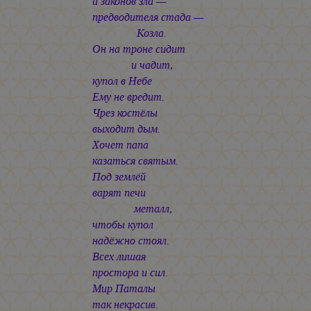
и законов зла —
предводителя стада —
Козла.
Он на троне сидит
и чадит,
купол в Небе
Ему не вредит.
Чрез костёлы
выходит дым.
Хочет папа
казаться святым.
Под землёй
варят печи
металл,
чтобы купол
надёжно стоял.
Всех лишая
простора и сил.
Мир Паталы
так некрасив.