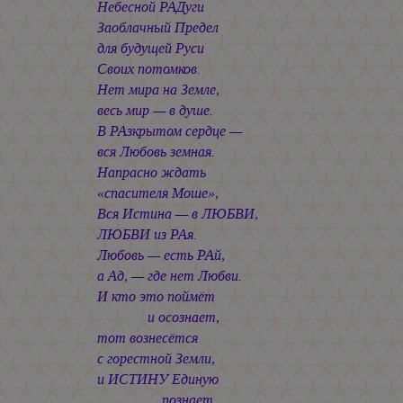
Небесной РАДуги
Заоблачный Предел
для будущей Руси
Своих потомков.
Нет мира на Земле,
весь мир — в душе.
В РАзкрытом сердце —
вся Любовь земная.
Напрасно ждать
«спасителя Моше»,
Вся Истина — в ЛЮБВИ,
ЛЮБВИ из РАя.
Любовь — есть РАй,
а Ад, — где нет Любви.
И кто это поймёт
и осознает,
тот вознесётся
с горестной Земли,
и ИСТИНУ Единую
познает…