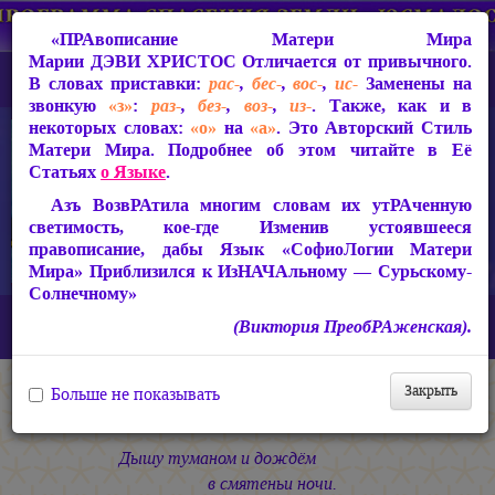
«ПРАвописание Матери Мира
Марии ДЭВИ ХРИСТОС
Отличается от привычного.
В словах приставки:
рас-
,
бес-
,
вос-
,
ис-
Заменены на
звонкую
«з»
:
раз-
,
без-
,
воз-
,
из-
. Также, как и в
некоторых словах:
«о»
на
«а»
. Это Авторский Стиль
Матери Мира. Подробнее об этом читайте в Её
Статьях
о Языке
.
Азъ ВозвРАтила многим словам их утРАченную
светимость, кое-где Изменив устоявшееся
правописание, дабы Язык «СофиоЛогии Матери
Мира» Приблизился к ИзНАЧАльному — Сурьскому-
Солнечному»
Главная
СакРАльная Поэзия Матери Мира
(Виктория ПреобРАженская).
Царствие Софии (2010-2026)
КАЛИМА
Ночные Стихи
Закрыть
Больше не показывать
Ночные Стихи
Дышу туманом и дождём
в смятеньи ночи.