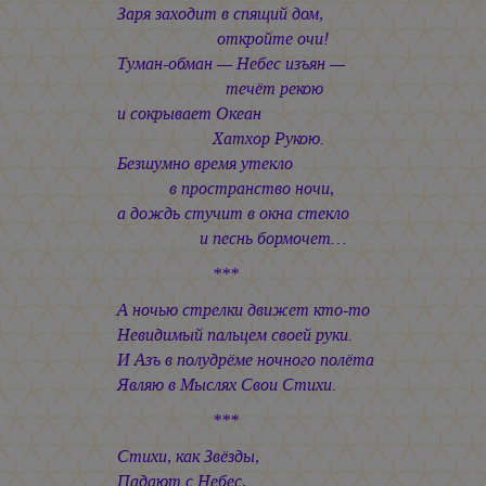
Заря заходит в спящий дом,
откройте очи!
Туман-обман — Небес изъян —
течёт рекою
и сокрывает Океан
Хатхор Рукою.
Безшумно время утекло
в пространство ночи,
а дождь стучит в окна стекло
и песнь бормочет…
***
А ночью стрелки движет кто-то
Невидимый пальцем своей руки.
И Азъ в полудрёме ночного полёта
Являю в Мыслях Свои Стихи.
***
Стихи, как Звёзды,
Падают с Небес,