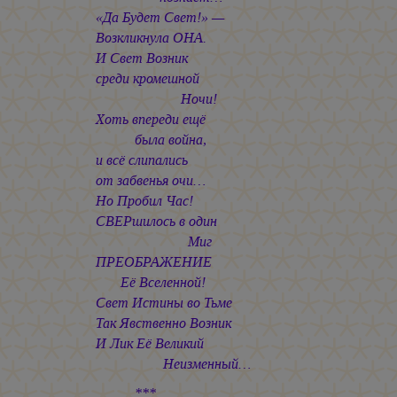
«Да Будет Свет!» —
Возкликнула ОНА.
И Свет Возник
среди кромешной
Ночи!
Хоть впереди ещё
была война,
и всё слипались
от забвенья очи…
Но Пробил Час!
СВЕРшилось в один
Миг
ПРЕОБРАЖЕНИЕ
Её Вселенной!
Свет Истины во Тьме
Так Явственно Возник
И Лик Её Великий
Неизменный…
***