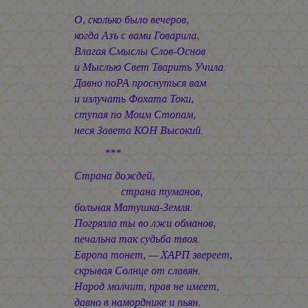
О, сколько было вечеров,
когда Азъ с вами Говарила,
Влагая Смыслы Слов-Основ
и Мыслью Свет Тварить Учила.
Давно поРА проснуться вам
и излучать Фохата Токи,
ступая по Моим Стопам,
неся Завета КОН Высокий.
***
Страна дождей,
страна туманов,
больная Матушка-Земля.
Погрязла ты во лжи обманов,
печальна так судьба твоя.
Европа тонет, — ХАРП звереет,
скрывая Солнце от славян.
Народ молчит, прав не имеет,
давно в наморднике и пьян.