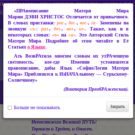
«ПРАвописание Матери Мира
Марии ДЭВИ ХРИСТОС
Отличается от привычного.
В словах приставки:
рас-
,
бес-
,
вос-
,
ис-
Заменены на
звонкую
«з»
:
раз-
,
без-
,
воз-
,
из-
. Также, как и в
некоторых словах:
«о»
на
«а»
. Это Авторский Стиль
Матери Мира. Подробнее об этом читайте в Её
Статьях
о Языке
.
Азъ ВозвРАтила многим словам их утРАченную
светимость, кое-где Изменив устоявшееся
правописание, дабы Язык «СофиоЛогии Матери
Мира» Приблизился к ИзНАЧАльному — Сурьскому-
Солнечному»
Главная
СакРАльная Поэзия Матери Мира
(Виктория ПреобРАженская).
Царствие Софии (2010-2026)
КАЛИМА
«Непостижим Великий ПУТЬ!..»
Закрыть
Больше не показывать
* * *
Непостижим Великий ПУТЬ!
Тернист и Труден, и Опасен.