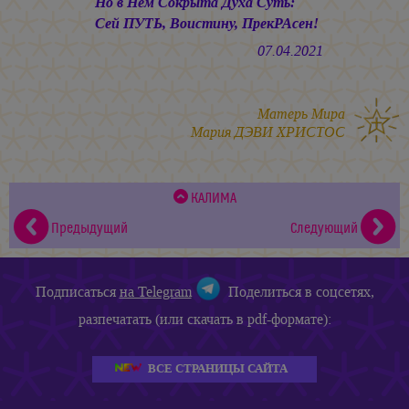
Но в Нём Сокрыта Духа Суть:
Сей ПУТЬ, Воистину, ПрекРАсен!
07.04.2021
Матерь Мира
Мария ДЭВИ ХРИСТОС
КАЛИМА
Предыдущий
Следующий
Подписаться
на Telegram
Поделиться в соцсетях,
разпечатать (или скачать в pdf-формате):
ВСЕ СТРАНИЦЫ САЙТА