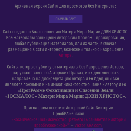
:
Архивная версия Сайта
для просмотра без Интернета
СКАЧАТЬ САЙТ
Сайт создан по Благословению Матери Мира Марии ДЭВИ ХРИСТОС.
Все материалы защищены Авторским Правом. Тиражирование,
любая публикация материалов, или их части, включая
размещение в сети Интернет, возможны только с Разрешения
Автора
.
Сайты, которые публикуют материалы без Разрешения Автора,
нарушают закон об Авторских Правах, и их деятельность
направлена на дискредитацию Автора и Её Идеи, они все
являются ложными и не имеют никакого отношения к Автору и Её
«ПрогРАмме Фохатизации и Спасения Земли
«ЮСМАЛОС» Матери Мира Марии ДЭВИ ХРИСТОС»
.
Приглашаем посетить Авторский Сайт Виктории
ПреобРАженской
«Космическое Полиискусство Третьего Тысячелетия Виктории
©
ПреобРАженской»
—
VictoriaRA.com