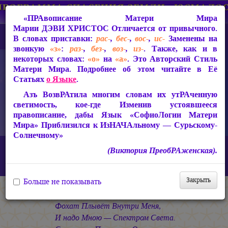
«ПРАвописание Матери Мира
Марии ДЭВИ ХРИСТОС
Отличается от привычного.
В словах приставки:
рас-
,
бес-
,
вос-
,
ис-
Заменены на
звонкую
«з»
:
раз-
,
без-
,
воз-
,
из-
. Также, как и в
некоторых словах:
«о»
на
«а»
. Это Авторский Стиль
Матери Мира. Подробнее об этом читайте в Её
Статьях
о Языке
.
Азъ ВозвРАтила многим словам их утРАченную
светимость, кое-где Изменив устоявшееся
правописание, дабы Язык «СофиоЛогии Матери
Мира» Приблизился к ИзНАЧАльному — Сурьскому-
Солнечному»
Главная
СакРАльная Поэзия Матери Мира
(Виктория ПреобРАженская).
Царствие Софии (2010-2026)
КАЛИМА
«Фохат Плывёт Внутри Меня…»
Закрыть
Больше не показывать
* * *
Фохат Плывёт Внутри Меня,
И надо Мною — Спектром Света.