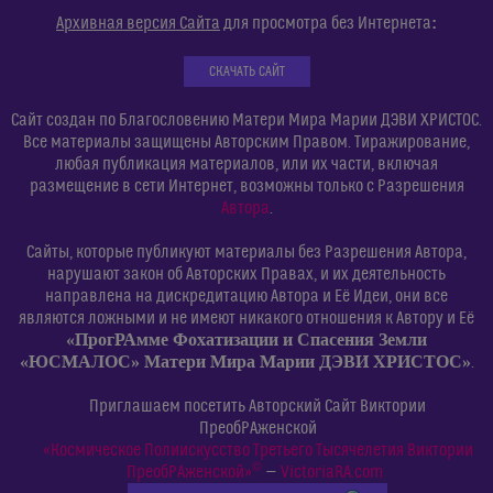
:
Архивная версия Сайта
для просмотра без Интернета
СКАЧАТЬ САЙТ
Сайт создан по Благословению Матери Мира Марии ДЭВИ ХРИСТОС.
Все материалы защищены Авторским Правом. Тиражирование,
любая публикация материалов, или их части, включая
размещение в сети Интернет, возможны только с Разрешения
Автора
.
Сайты, которые публикуют материалы без Разрешения Автора,
нарушают закон об Авторских Правах, и их деятельность
направлена на дискредитацию Автора и Её Идеи, они все
являются ложными и не имеют никакого отношения к Автору и Её
«ПрогРАмме Фохатизации и Спасения Земли
«ЮСМАЛОС» Матери Мира Марии ДЭВИ ХРИСТОС»
.
Приглашаем посетить Авторский Сайт Виктории
ПреобРАженской
«Космическое Полиискусство Третьего Тысячелетия Виктории
©
ПреобРАженской»
—
VictoriaRA.com