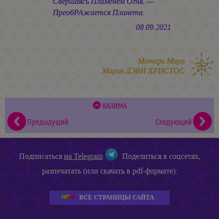
Свершаясь Пламенем Огня, —
ПреобРАжается Планета.
08.09.2021
Матерь Мира
Мария ДЭВИ ХРИСТОС
КАЛИМА
Предыдущий
Следующий
Подписаться
на Telegram
Поделиться в соцсетях,
разпечатать (или скачать в pdf-формате):
ВСЕ СТРАНИЦЫ САЙТА