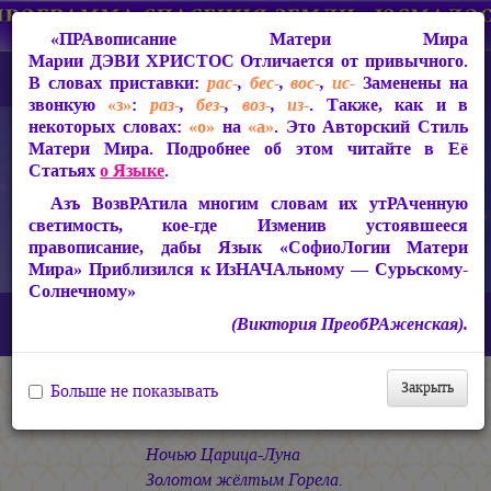
«ПРАвописание Матери Мира
Марии ДЭВИ ХРИСТОС
Отличается от привычного.
В словах приставки:
рас-
,
бес-
,
вос-
,
ис-
Заменены на
звонкую
«з»
:
раз-
,
без-
,
воз-
,
из-
. Также, как и в
некоторых словах:
«о»
на
«а»
. Это Авторский Стиль
Матери Мира. Подробнее об этом читайте в Её
Статьях
о Языке
.
Азъ ВозвРАтила многим словам их утРАченную
светимость, кое-где Изменив устоявшееся
правописание, дабы Язык «СофиоЛогии Матери
Мира» Приблизился к ИзНАЧАльному — Сурьскому-
Солнечному»
Главная
СакРАльная Поэзия Матери Мира
(Виктория ПреобРАженская).
Царствие Софии (2010-2026)
КАЛИМА
АРМАГЕДДОН
Закрыть
Больше не показывать
АРМАГЕДДОН
Ночью Царица-Луна
Золотом жёлтым Горела.