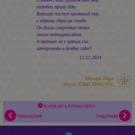
подобен мраку Ада.
Вершит пастух кровавый пир,
с обрыва сбросив стадо.
Он души смертных опоил
своим нектаром-ядом.
А хватит ли у зрячих сил
изторгнуть в бездну гада?
12.12.2024
Матерь Мира
Мария ДЭВИ ХРИСТОС
И ночи нет в Потоках Света…
Предыдущий
Следующий