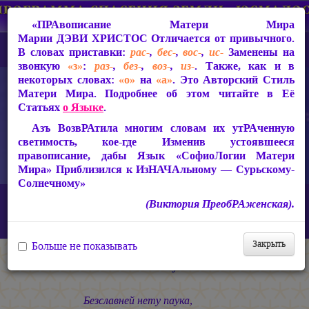
«ПРАвописание Матери Мира
Марии ДЭВИ ХРИСТОС
Отличается от привычного.
В словах приставки:
рас-
,
бес-
,
вос-
,
ис-
Заменены на
звонкую
«з»
:
раз-
,
без-
,
воз-
,
из-
. Также, как и в
некоторых словах:
«о»
на
«а»
. Это Авторский Стиль
Матери Мира. Подробнее об этом читайте в Её
Статьях
о Языке
.
Азъ ВозвРАтила многим словам их утРАченную
светимость, кое-где Изменив устоявшееся
правописание, дабы Язык «СофиоЛогии Матери
Мира» Приблизился к ИзНАЧАльному — Сурьскому-
Солнечному»
Главная
СакРАльная Поэзия Матери Мира
(Виктория ПреобРАженская).
Царствие Софии (2010-2026)
И ночи нет в Потоках Света…
Змей-паук
Закрыть
Больше не показывать
Змей-паук
Безславней нету паука,