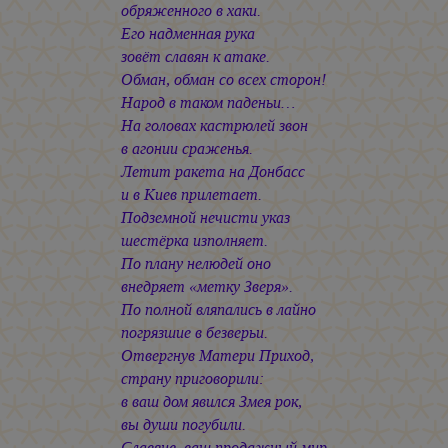
обряженного в хаки.
Его надменная рука
зовёт славян к атаке.
Обман, обман со всех сторон!
Народ в таком паденьи…
На головах кастрюлей звон
в агонии сраженья.
Летит ракета на Донбасс
и в Киев прилетает.
Подземной нечисти указ
шестёрка изполняет.
По плану нелюдей оно
внедряет «метку Зверя».
По полной вляпались в лайно
погрязшие в безверьи.
Отвергнув Матери Приход,
страну приговорили:
в ваш дом явился Змея рок,
вы души погубили.
Славяне, ваш продажный мир