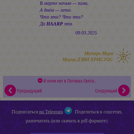
В марте ночью — зима,
А днём — лето.
Что это? Что это?
Да
HAARP
это.
09.03.2025
Матерь Мира
Мария ДЭВИ ХРИСТОС
И ночи нет в Потоках Света…
Предыдущий
Следующий
Подписаться
на Telegram
Поделиться в соцсетях,
разпечатать (или скачать в pdf-формате):