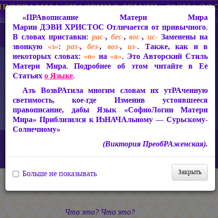
«ПРАвописание Матери Мира
Марии ДЭВИ ХРИСТОС
Отличается от привычного.
В словах приставки:
рас-
,
бес-
,
вос-
,
ис-
Заменены на
звонкую
«з»
:
раз-
,
без-
,
воз-
,
из-
. Также, как и в
некоторых словах:
«о»
на
«а»
. Это Авторский Стиль
Матери Мира. Подробнее об этом читайте в Её
Статьях
о Языке
.
Азъ ВозвРАтила многим словам их утРАченную
светимость, кое-где Изменив устоявшееся
правописание, дабы Язык «СофиоЛогии Матери
Мира» Приблизился к ИзНАЧАльному — Сурьскому-
Солнечному»
Главная
СакРАльная Поэзия Матери Мира
(Виктория ПреобРАженская).
Царствие Софии (2010-2026)
И ночи нет в Потоках Света…
Зима-лето
Закрыть
Больше не показывать
Зима-лето
Что это? Что это?